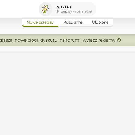
SUFLET
Przepisy w temacie
Nowe przepisy
Popularne
Ulubione
zgłaszaj nowe blogi, dyskutuj na forum i wyłącz reklamy 😄