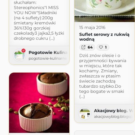
słuchałam:
Stereophonics"I MISS
YOU NOW"Składniki
(na 4 suflety):200g
śmietany kremówki
15 maja 2016
36%130g gorzkiej
czekolady3 jajka2,5 łyżki
Suflet serowy z rukwią
drobnego cukru (...)
wodną
64
1
Pogotowie Kulinarne
Dziś znów olesie i o
pogotowie-kulinarne.blogspot.com
przyjemności bywania
w miejscu, które tak
kochamy. Zmiany,
zwłaszcza w ptasim
świecie zachodzą
tubardzo szybko.Do
tego bogate w smaki
(...)
Akacjowy blog. W 
akacjowyblog.blogsp