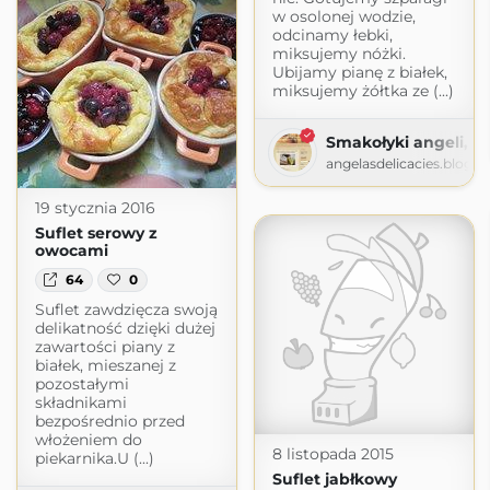
w osolonej wodzie,
odcinamy łebki,
miksujemy nóżki.
Ubijamy pianę z białek,
miksujemy żółtka ze (...)
Smakołyki angeli, an
angelasdelicacies.blogs
19 stycznia 2016
Suflet serowy z
owocami
64
0
Suflet zawdzięcza swoją
delikatność dzięki dużej
zawartości piany z
białek, mieszanej z
pozostałymi
składnikami
bezpośrednio przed
włożeniem do
8 listopada 2015
piekarnika.U (...)
Suflet jabłkowy