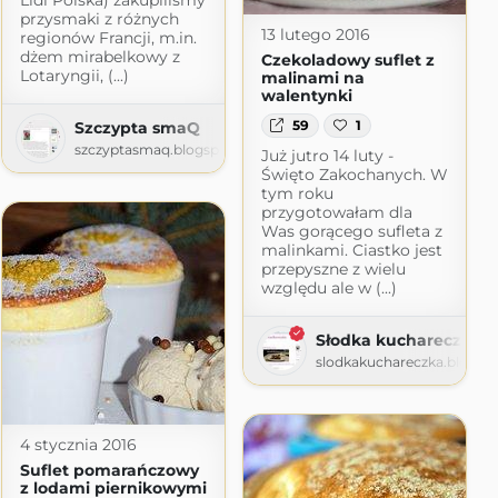
przysmaki z różnych
13 lutego 2016
regionów Francji, m.in.
dżem mirabelkowy z
Czekoladowy suflet z
Lotaryngii, (...)
malinami na
walentynki
59
1
Szczypta smaQ
gela's delicacies, le prelibatezze di angela
szczyptasmaq.blogspot.com
Już jutro 14 luty -
pot.com
Święto Zakochanych. W
tym roku
przygotowałam dla
Was gorącego sufleta z
malinkami. Ciastko jest
przepyszne z wielu
względu ale w (...)
Słodka kuchareczka
slodkakuchareczka.blogsp
4 stycznia 2016
Suflet pomarańczowy
z lodami piernikowymi