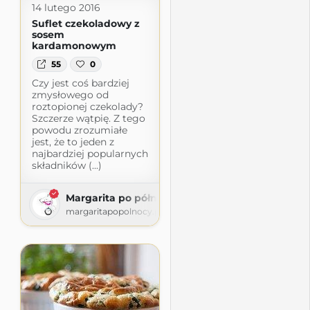
14 lutego 2016
Suflet czekoladowy z
sosem
kardamonowym
55
0
Czy jest coś bardziej
zmysłowego od
roztopionej czekolady?
Szczerze wątpię. Z tego
powodu zrozumiałe
jest, że to jeden z
najbardziej popularnych
składników (...)
Margarita po północy
margaritapopolnocy.pl