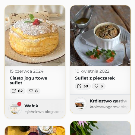
15 czerwca 2024
10 kwietnia 2022
Ciasto jogurtowe
Suflet z pieczarek
suflet
30
3
82
8
Królestwo garów
Wałek
krolestwogarow.blogsp
rajchelewa.blogspot.com