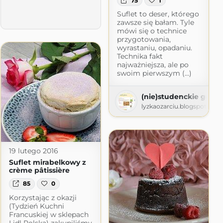
75
1
ne
Suflet to deser, którego
spot.com
zawsze się bałam. Tyle
mówi się o technice
przygotowania,
wyrastaniu, opadaniu.
Technika fakt
najważniejsza, ale po
swoim pierwszym (...)
(nie)studenckie goto
lyzkaozarciu.blogspot.com
19 lutego 2016
Suflet mirabelkowy z
crème pâtissière
85
0
Korzystając z okazji
(Tydzień Kuchni
Francuskiej w sklepach
Lidl Polska) zakupiliśmy