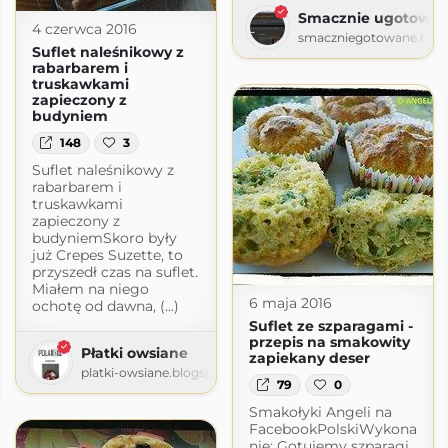
Smacznie ugotowa
4 czerwca 2016
smaczniegotowane.blog
Suflet naleśnikowy z
rabarbarem i
truskawkami
zapieczony z
budyniem
148
3
Suflet naleśnikowy z
rabarbarem i
truskawkami
zapieczony z
budyniemSkoro były
już Crepes Suzette, to
przyszedł czas na suflet.
Miałem na niego
6 maja 2016
ochotę od dawna, (...)
Suflet ze szparagami -
przepis na smakowity
Płatki owsiane
zapiekany deser
podróży i w kuchni.
platki-owsiane.blogspot.com
79
0
ot.com
Smakołyki Angeli na
FacebookPolskiWykona
nie: Gotujemy szparagi