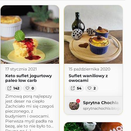
17 stycznia 2021
15 października 2020
Keto suflet jogurtowy
Suflet waniliowy z
paleo low carb
owocami
142
0
54
2
Zimową porą najlepszy
jest deser na ciepło
Sprytna Chochla
ot.com
Zachciało mi się czegoś
sprytnachochla.blogspot.
pieczonego, z
budyniem i owocami.
Pierwsza myśl padła na
bezę, ale to nie było to…