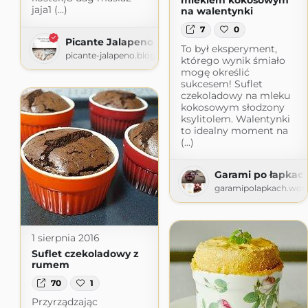
mlekiem kokosowym
jaja1 (...)
na walentynki
7
0
Picante Jalapeno
To był eksperyment,
picante-jalapeno.blogspot.com
którego wynik śmiało
mogę określić
sukcesem! Suflet
czekoladowy na mleku
kokosowym słodzony
ksylitolem. Walentynki
to idealny moment na
(...)
Garami po łapkac
garamipolapkach.wor
1 sierpnia 2016
Suflet czekoladowy z
rumem
70
1
Przyrządzając