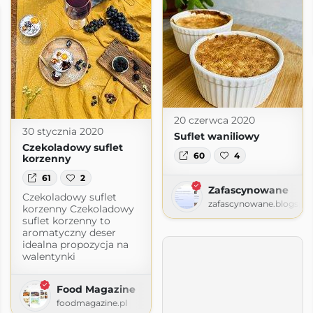
20 czerwca 2020
30 stycznia 2020
Suflet waniliowy
Czekoladowy suflet
60
4
korzenny
61
2
Zafascynowane
Czekoladowy suflet
zafascynowane.blogspo
korzenny Czekoladowy
suflet korzenny to
aromatyczny deser
idealna propozycja na
walentynki
Food Magazine
foodmagazine.pl