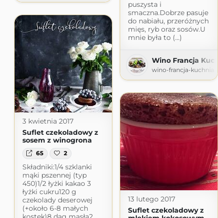
puszysta i
smaczna.Dobrze pasuje
do nabiału, przeróżnych
mięs, ryb oraz sosów.U
mnie była to (...)
Wino Francja Kuch
wino-francja-kuchnia
3 kwietnia 2017
Suflet czekoladowy z
sosem z winogrona
65
2
Składniki:1/4 szklanki
mąki pszennej (typ
450)1/2 łyżki kakao 3
łyżki cukru120 g
13 lutego 2017
czekolady deserowej
(+około 6-8 małych
Suflet czekoladowy z
kostek)8 dag masła2