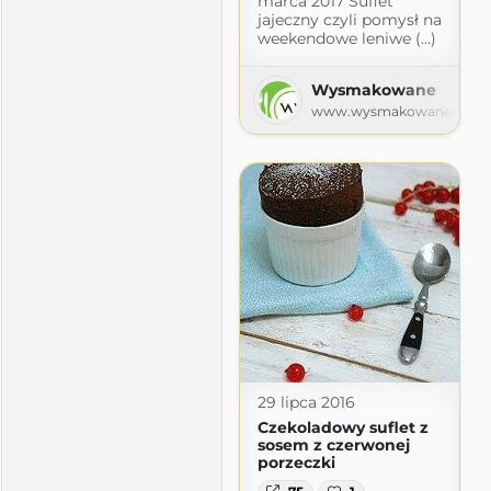
marca 2017 Suflet
jajeczny czyli pomysł na
weekendowe leniwe (...)
Wysmakowane
www.wysmakowane.pl
29 lipca 2016
Czekoladowy suflet z
sosem z czerwonej
porzeczki