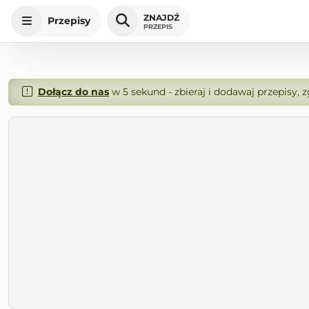
ZNAJDŹ
Przepisy
PRZEPIS
Dołącz do nas
w 5 sekund - zbieraj i dodawaj przepisy, 