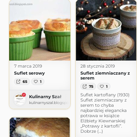
7 marca 2019
28 stycznia 2019
Suflet serowy
Suflet ziemniaczany z
serem
65
1
75
1
Suflet kartoflany (1930)
Kulinarny Szał
Suflet ziemniaczany z
kulinarnyszal.blogspot.com
serem to chyba
najbardziej elegancka
potrawa w książce
Elżbiety Kiewnarskiej
„Potrawy z kartofli”.
Dobrze (...)