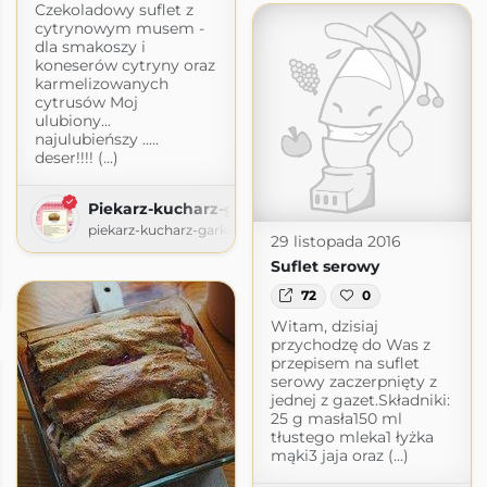
Czekoladowy suflet z
cytrynowym musem -
dla smakoszy i
koneserów cytryny oraz
karmelizowanych
cytrusów Moj
ulubiony...
najulubieńszy .....
deser!!!! (...)
Piekarz-kucharz-garkotłuk
piekarz-kucharz-garkotluk.blogspot.com
29 listopada 2016
Suflet serowy
h
72
0
dpress.com
Witam, dzisiaj
przychodzę do Was z
przepisem na suflet
serowy zaczerpnięty z
jednej z gazet.Składniki:
25 g masła150 ml
tłustego mleka1 łyżka
mąki3 jaja oraz (...)