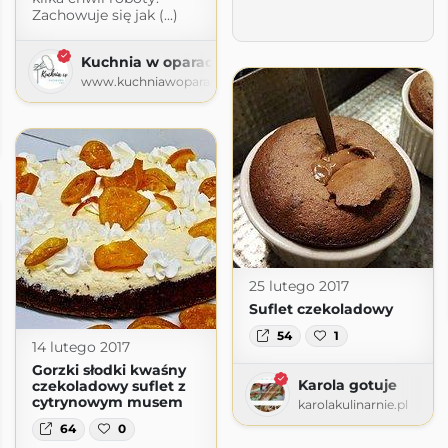
Zachowuje się jak (...)
Kuchnia w oparach
www.kuchniawoparach.pl
nia Podróże Emigracja
.blogspot.com
25 lutego 2017
Suflet czekoladowy
54
1
14 lutego 2017
Gorzki słodki kwaśny
Karola gotuje
czekoladowy suflet z
cytrynowym musem
karolakulinarnie.pl
64
0