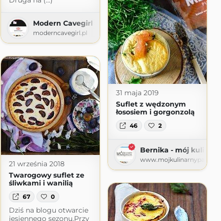
Druga na (...)
Modern Cavegirl
moderncavegirl.pl
31 maja 2019
Suflet z wędzonym
łososiem i gorgonzolą
46
2
t.com
Bernika - mój kulinar
www.mojkulinarnypamietni
21 września 2018
Twarogowy suflet ze
śliwkami i wanilią
67
0
Dziś na blogu otwarcie
jesiennego sezonu.Przy