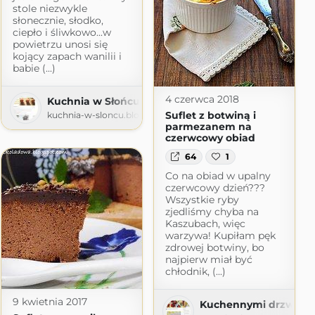
stole niezwykle
słonecznie, słodko,
ciepło i śliwkowo...w
powietrzu unosi się
kojący zapach wanilii i
babie (...)
4 czerwca 2018
Kuchnia w Słońcu Skąpana
Suflet z botwiną i
kuchnia-w-sloncu.blogspot.com
parmezanem na
czerwcowy obiad
64
1
Co na obiad w upalny
czerwcowy dzień???
Wszystkie ryby
zjedliśmy chyba na
Kaszubach, więc
warzywa! Kupiłam pęk
zdrowej botwiny, bo
najpierw miał być
chłodnik, (...)
9 kwietnia 2017
Kuchennymi drzwiam