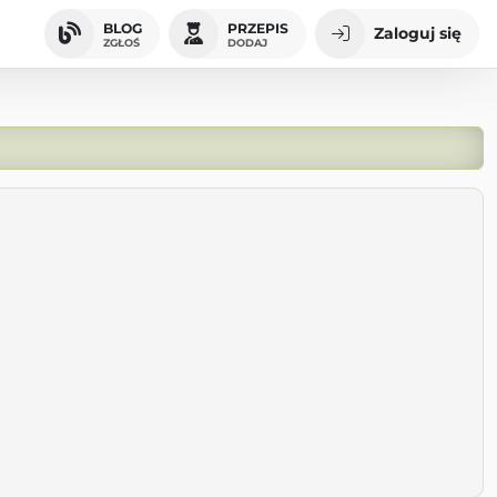
BLOG
PRZEPIS
Zaloguj się
ZGŁOŚ
DODAJ