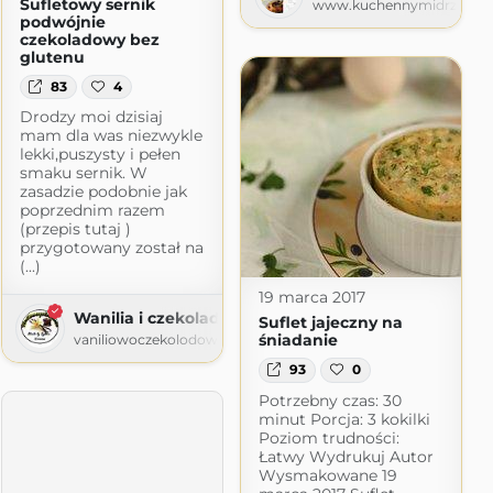
Sufletowy sernik
www.kuchennymidrzwiami
podwójnie
czekoladowy bez
glutenu
83
4
Drodzy moi dzisiaj
mam dla was niezwykle
lekki,puszysty i pełen
smaku sernik. W
zasadzie podobnie jak
poprzednim razem
(przepis tutaj )
przygotowany został na
(...)
19 marca 2017
Wanilia i czekolada
Suflet jajeczny na
śniadanie
vaniliowoczekolodowa.blogspot.com
93
0
Potrzebny czas: 30
minut Porcja: 3 kokilki
Poziom trudności:
Łatwy Wydrukuj Autor
Wysmakowane 19