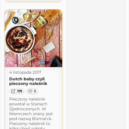
4 listopada 2017
Dutch baby czyli
pieczony naleśnik
171
1
Pieczony naleśnik
powstał w Stanach
Zjednoczonych. W
Niemczech znany jest
pod nazwą Bismarck.
Pieczony naleśnik to
kilka chwil roboty.