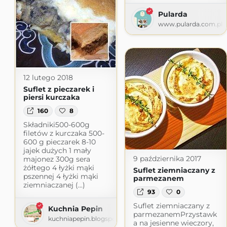
Pularda
www.pularda.com.pl
12 lutego 2018
Suflet z pieczarek i
piersi kurczaka
160
8
Składniki500-600g
filetów z kurczaka 500-
600 g pieczarek 8-10
jajek dużych 1 mały
9 października 2017
majonez 300g sera
żółtego 4 łyżki mąki
Suflet ziemniaczany z
pszennej 4 łyżki mąki
parmezanem
ziemniaczanej (...)
93
0
Suflet ziemniaczany z
Kuchnia Pepin
parmezanemPrzystawk
kuchniapepin.blogspot.com
a na jesienne wieczory,