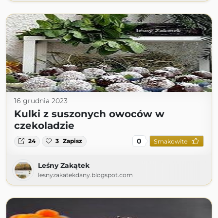
16 grudnia 2023
Kulki z suszonych owoców w
czekoladzie
0
24
3
Zapisz
Smakowite
Leśny Zakątek
lesnyzakatekdany.blogspot.com