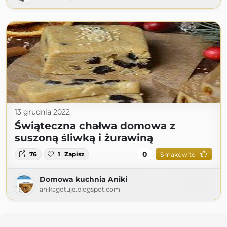
13 grudnia 2022
Świąteczna chałwa domowa z
suszoną śliwką i żurawiną
0
76
1
Zapisz
Smakowite
Domowa kuchnia Aniki
anikagotuje.blogspot.com