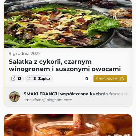
9 grudnia 2022
Sałatka z cykorii, czarnym
winogronem i suszonymi owocami
0
12
3
Zapisz
Smakowite
SMAKI FRANCJI współczesna kuchnia francuska
smakifrancji.blogspot.com