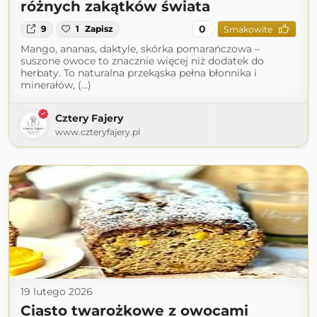
różnych zakątków świata
0
9
1
Zapisz
Smakowite
Mango, ananas, daktyle, skórka pomarańczowa –
suszone owoce to znacznie więcej niż dodatek do
herbaty. To naturalna przekąska pełna błonnika i
minerałów, (...)
Cztery Fajery
www.czteryfajery.pl
19 lutego 2026
Ciasto twarożkowe z owocami