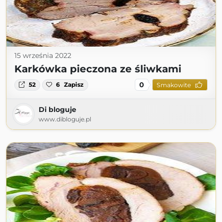
15 września 2022
Karkówka pieczona ze śliwkami
0
52
6
Zapisz
Smakowite
Di bloguje
www.dibloguje.pl