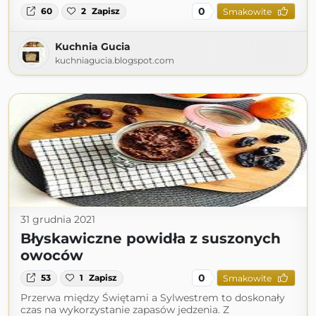
0
60
2
Zapisz
Smakowite
Kuchnia Gucia
kuchniagucia.blogspot.com
31 grudnia 2021
Błyskawiczne powidła z suszonych
owoców
0
53
1
Zapisz
Smakowite
Przerwa między Świętami a Sylwestrem to doskonały
czas na wykorzystanie zapasów jedzenia. Z