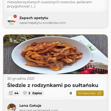
niewykorzystanych suszonych owoców, polecam
przygotować (...)
Zapach apetytu
zapachapetytu.wordpress.com
30 grudnia 2021
Śledzie z rodzynkami po sułtańsku
0
44
2
Zapisz
Smakowite
Lena Gotuje
lena-gotuje.blogspot.com