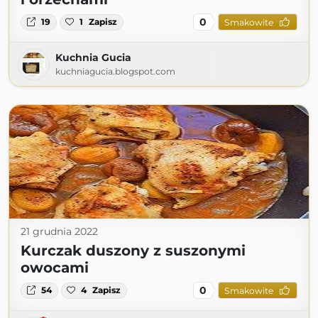
0
19
1
Zapisz
Smakowite
Kuchnia Gucia
kuchniagucia.blogspot.com
21 grudnia 2022
Kurczak duszony z suszonymi
owocami
0
54
4
Zapisz
Smakowite