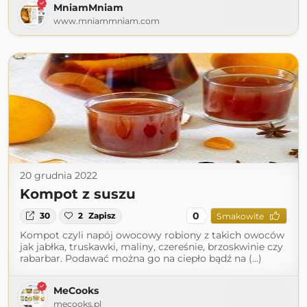
MniamMniam
www.mniammniam.com
20 grudnia 2022
Kompot z suszu
0
30
2
Zapisz
Smakowite
Kompot czyli napój owocowy robiony z takich owoców
jak jabłka, truskawki, maliny, czereśnie, brzoskwinie czy
rabarbar. Podawać można go na ciepło bądź na (...)
MeCooks
mecooks.pl