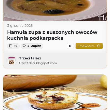
3 grudnia 2023
Hamuła zupa z suszonych owoców
kuchnia podkarpacka
0
16
2
Zapisz
Smakowite
Trzeci talerz
trzecitalerz.blogspot.com