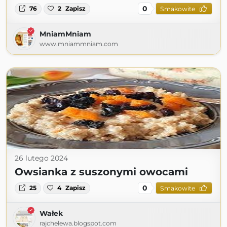
0
76
2
Zapisz
Smakowite
MniamMniam
www.mniammniam.com
26 lutego 2024
Owsianka z suszonymi owocami
0
25
4
Zapisz
Smakowite
Wałek
rajchelewa.blogspot.com