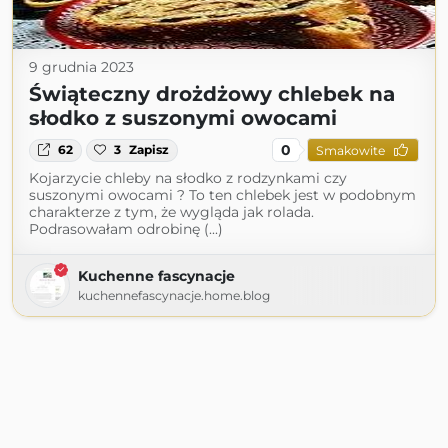
9 grudnia 2023
Świąteczny drożdżowy chlebek na
słodko z suszonymi owocami
0
62
3
Zapisz
Smakowite
Kojarzycie chleby na słodko z rodzynkami czy
suszonymi owocami ? To ten chlebek jest w podobnym
charakterze z tym, że wygląda jak rolada.
Podrasowałam odrobinę (...)
Kuchenne fascynacje
kuchennefascynacje.home.blog