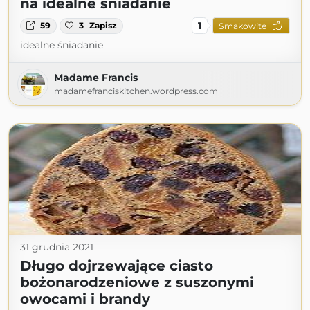
na idealne śniadanie
1
59
3
Zapisz
Smakowite
idealne śniadanie
Madame Francis
madamefranciskitchen.wordpress.com
31 grudnia 2021
Długo dojrzewające ciasto
bożonarodzeniowe z suszonymi
owocami i brandy