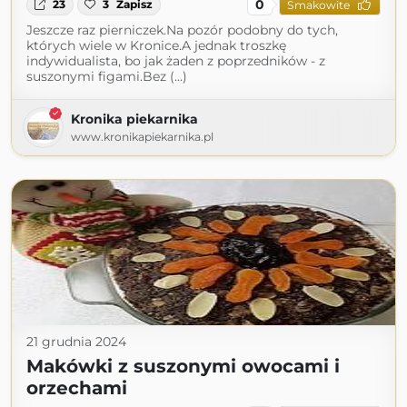
0
23
3
Zapisz
Smakowite
Jeszcze raz pierniczek.Na pozór podobny do tych,
których wiele w Kronice.A jednak troszkę
indywidualista, bo jak żaden z poprzedników - z
suszonymi figami.Bez (...)
Kronika piekarnika
www.kronikapiekarnika.pl
21 grudnia 2024
Makówki z suszonymi owocami i
orzechami