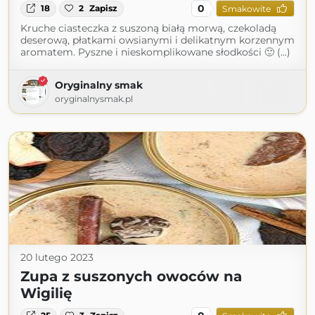
0
18
2
Zapisz
Smakowite
Kruche ciasteczka z suszoną białą morwą, czekoladą
deserową, płatkami owsianymi i delikatnym korzennym
aromatem. Pyszne i nieskomplikowane słodkości 🙂 (...)
Oryginalny smak
oryginalnysmak.pl
20 lutego 2023
Zupa z suszonych owoców na
Wigilię