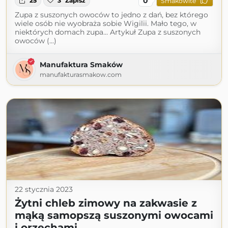
0
25
3
Zapisz
Smakowite
Zupa z suszonych owoców to jedno z dań, bez którego
wiele osób nie wyobraża sobie Wigilii. Mało tego, w
niektórych domach zupa… Artykuł Zupa z suszonych
owoców (...)
Manufaktura Smaków
manufakturasmakow.com
22 stycznia 2023
Żytni chleb zimowy na zakwasie z
mąką samopszą suszonymi owocami
i orzechami