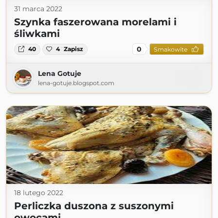
31 marca 2022
Szynka faszerowana morelami i
śliwkami
0
40
4
Zapisz
Smakowite
Lena Gotuje
lena-gotuje.blogspot.com
18 lutego 2022
Perliczka duszona z suszonymi
owocami