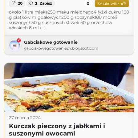
0
20
2
Zapisz
Smakowite
około 1 litra mleka250 maku mielonego4 łyżki cukru 100
g płatków migdałowych200 g rodzynek100 moreli
suszonych50 g suszonych śliwek 50 g orzechów
włoskich 8 ml (...)
Gabciakowe gotowanie
gabciakowegotowanie24.blogspot.com
27 marca 2024
Kurczak pieczony z jabłkami i
suszonymi owocami