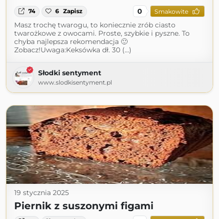
0
74
6
Zapisz
Smakowite
Masz trochę twarogu, to koniecznie zrób ciasto
twarożkowe z owocami. Proste, szybkie i pyszne. To
chyba najlepsza rekomendacja 🙂
Zobacz!Uwaga:Keksówka dł. 30 (...)
Słodki sentyment
www.slodkisentyment.pl
19 stycznia 2025
Piernik z suszonymi figami