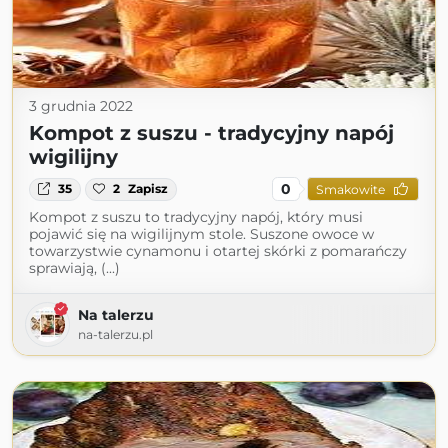
3 grudnia 2022
Kompot z suszu - tradycyjny napój
wigilijny
0
35
2
Zapisz
Smakowite
Kompot z suszu to tradycyjny napój, który musi
pojawić się na wigilijnym stole. Suszone owoce w
towarzystwie cynamonu i otartej skórki z pomarańczy
sprawiają, (...)
Na talerzu
na-talerzu.pl