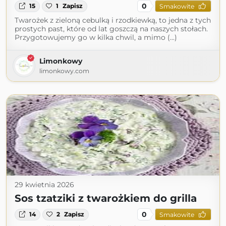
0
15
1
Zapisz
Smakowite
Twarożek z zieloną cebulką i rzodkiewką, to jedna z tych
prostych past, które od lat goszczą na naszych stołach.
Przygotowujemy go w kilka chwil, a mimo (...)
Limonkowy
limonkowy.com
29 kwietnia 2026
Sos tzatziki z twarożkiem do grilla
0
14
2
Zapisz
Smakowite