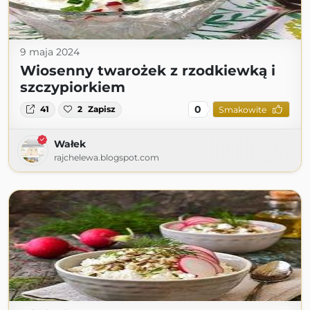
9 maja 2024
Wiosenny twarożek z rzodkiewką i
szczypiorkiem
0
41
2
Zapisz
Smakowite
Wałek
rajchelewa.blogspot.com