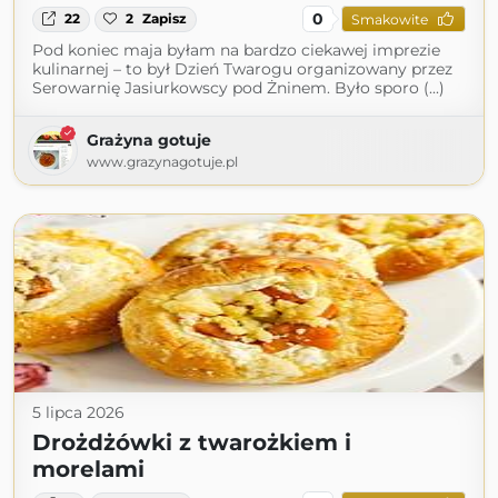
0
22
2
Zapisz
Smakowite
Pod koniec maja byłam na bardzo ciekawej imprezie
kulinarnej – to był Dzień Twarogu organizowany przez
Serowarnię Jasiurkowscy pod Żninem. Było sporo (...)
Grażyna gotuje
www.grazynagotuje.pl
5 lipca 2026
Drożdżówki z twarożkiem i
morelami