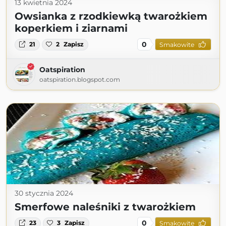
13 kwietnia 2024
Owsianka z rzodkiewką twarożkiem
koperkiem i ziarnami
0
21
2
Zapisz
Smakowite
Oatspiration
oatspiration.blogspot.com
30 stycznia 2024
Smerfowe naleśniki z twarożkiem
0
23
3
Zapisz
Smakowite