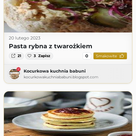
20 lutego 2023
Pasta rybna z twarożkiem
0
21
3
Zapisz
Smakowite
Kocurkowa kuchnia babuni
kocurkowakuchniababuni.blogspot.com