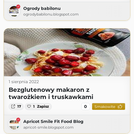
Ogrody babilonu
ogrodybabilonu.blogspot.com
1 sierpnia 2022
Bezglutenowy makaron z
twarożkiem i truskawkami
0
17
1
Zapisz
Smakowite
Apricot Smile Fit Food Blog
apricot-smile.blogspot.com