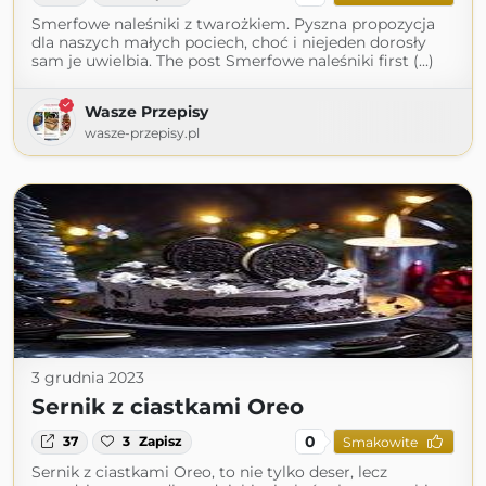
Smerfowe naleśniki z twarożkiem. Pyszna propozycja
dla naszych małych pociech, choć i niejeden dorosły
sam je uwielbia. The post Smerfowe naleśniki first (...)
Wasze Przepisy
wasze-przepisy.pl
3 grudnia 2023
Sernik z ciastkami Oreo
0
37
3
Zapisz
Smakowite
Sernik z ciastkami Oreo, to nie tylko deser, lecz