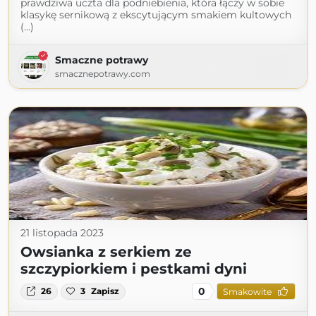
prawdziwa uczta dla podniebienia, która łączy w sobie
klasykę sernikową z ekscytującym smakiem kultowych
(...)
Smaczne potrawy
smacznepotrawy.com
21 listopada 2023
Owsianka z serkiem ze
szczypiorkiem i pestkami dyni
0
26
3
Zapisz
Smakowite