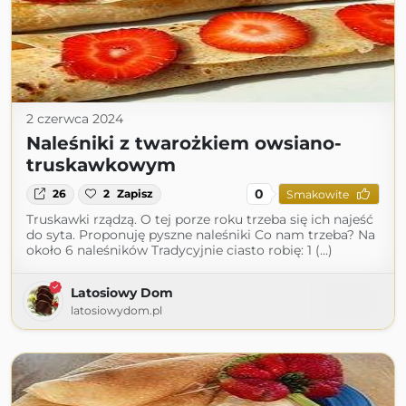
2 czerwca 2024
Naleśniki z twarożkiem owsiano-
truskawkowym
0
26
2
Zapisz
Smakowite
Truskawki rządzą. O tej porze roku trzeba się ich najeść
do syta. Proponuję pyszne naleśniki Co nam trzeba? Na
około 6 naleśników Tradycyjnie ciasto robię: 1 (...)
Latosiowy Dom
latosiowydom.pl