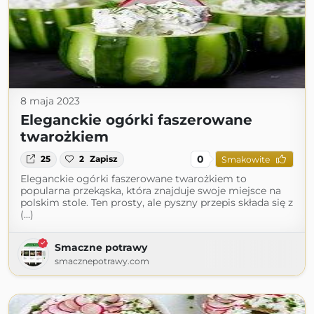
8 maja 2023
Eleganckie ogórki faszerowane
twarożkiem
0
25
2
Zapisz
Smakowite
Eleganckie ogórki faszerowane twarożkiem to
popularna przekąska, która znajduje swoje miejsce na
polskim stole. Ten prosty, ale pyszny przepis składa się z
(...)
Smaczne potrawy
smacznepotrawy.com