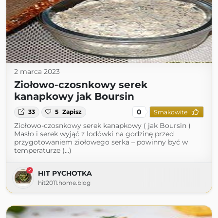
2 marca 2023
Ziołowo-czosnkowy serek
kanapkowy jak Boursin
0
33
5
Zapisz
Smakowite
Ziołowo-czosnkowy serek kanapkowy ( jak Boursin )
Masło i serek wyjąć z lodówki na godzinę przed
przygotowaniem ziołowego serka – powinny być w
temperaturze (...)
HIT PYCHOTKA
hit2011.home.blog