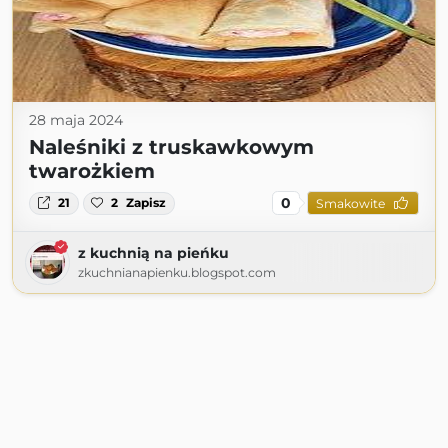
28 maja 2024
Naleśniki z truskawkowym
twarożkiem
0
21
2
Zapisz
Smakowite
z kuchnią na pieńku
zkuchnianapienku.blogspot.com