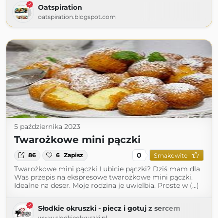
Oatspiration
oatspiration.blogspot.com
5 października 2023
Twarożkowe mini pączki
0
86
6
Zapisz
Smakowite
Twarożkowe mini pączki Lubicie pączki? Dziś mam dla
Was przepis na ekspresowe twarożkowe mini pączki.
Idealne na deser. Moje rodzina je uwielbia. Proste w (...)
Słodkie okruszki - piecz i gotuj z sercem
www.slodkieokruszki.pl