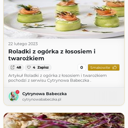
22 lutego 2023
Roladki z ogórka z łososiem i
twarożkiem
0
48
4
Zapisz
Smakowite
Artykuł Roladki z ogórka z łososiem i twarożkiem
pochodzi z serwisu Cytrynowa Babeczka .
Cytrynowa Babeczka
cytrynowababeczka.pl