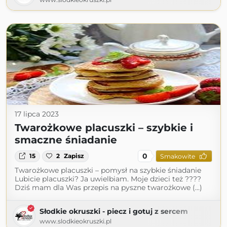
17 lipca 2023
Twarożkowe placuszki – szybkie i
smaczne śniadanie
0
15
2
Zapisz
Smakowite
Twarożkowe placuszki – pomysł na szybkie śniadanie
Lubicie placuszki? Ja uwielbiam. Moje dzieci też ????
Dziś mam dla Was przepis na pyszne twarożkowe (...)
Słodkie okruszki - piecz i gotuj z sercem
www.slodkieokruszki.pl