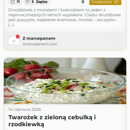
0
11
3
Zapisz
Smakowite
Drożdżówki z morelami i twarożkiem to jeden z
najsmaczniejszych letnich wypieków. Ciasto drożdżowe
jest puszyste, nadzienie kremowe, morele – soczyste i
(...)
Z marcepanem
zmarcepanem.com
14 czerwca 2026
Twarożek z zieloną cebulką i
rzodkiewką