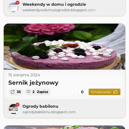
Weekendy w domu i ogrodzie
weekendywdomuiogrodzie.blogspot.com
15 sierpnia 2024
Sernik jeżynowy
0
35
2
Zapisz
Smakowite
Ogrody babilonu
ogrodybabilonu.blogspot.com