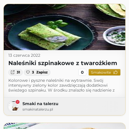
13 czerwca 2022
Naleśniki szpinakowe z twarożkiem
0
31
3
Zapisz
Smakowite
Kolorowe i pyszne naleśniki na wytrawnie. Swój
intensywny zielony kolor zawdzięczają dodatkowi
świeżego szpinaku. W środku znalazło się nadzienie z
Smaki na talerzu
smakinatalerzu.pl