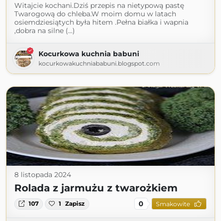
Witajcie kochani.Dziś przepis na nietypową pastę
Twarogową do chleba.W moim domu w latach
osiemdziesiątych była hitem .Pełna białka i wapnia
,dobra na silne (...)
Kocurkowa kuchnia babuni
kocurkowakuchniababuni.blogspot.com
8 listopada 2024
Rolada z jarmużu z twarożkiem
0
107
1
Zapisz
Smakowite