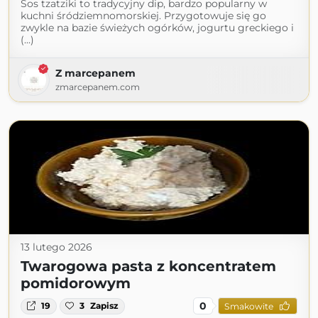
Sos tzatziki to tradycyjny dip, bardzo popularny w
kuchni śródziemnomorskiej. Przygotowuje się go
zwykle na bazie świeżych ogórków, jogurtu greckiego i
(...)
Z marcepanem
zmarcepanem.com
13 lutego 2026
Twarogowa pasta z koncentratem
pomidorowym
0
19
3
Zapisz
Smakowite