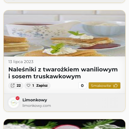
13 lipca 2023
Naleśniki z twarożkiem waniliowym
i sosem truskawkowym
0
22
1
Zapisz
Smakowite
Limonkowy
limonkowy.com