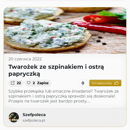
20 czerwca 2022
Twarożek ze szpinakiem i ostrą
papryczką
0
22
2
Zapisz
Smakowite
Szybka przekąska lub smaczne śniadanie? Twarożek ze
szpinakiem i ostrą papryczką sprawdzi się doskonale!
Przepis na twarożek jest bardzo prosty....
Szefpoleca
szefpoleca.pl