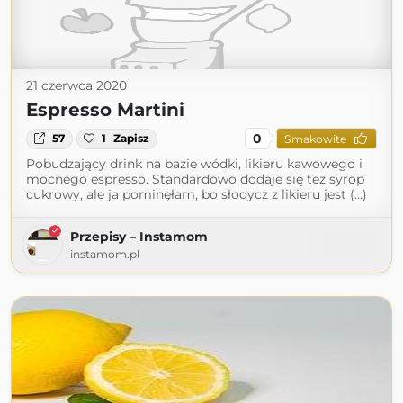
21 czerwca 2020
Espresso Martini
0
57
1
Zapisz
Smakowite
Pobudzający drink na bazie wódki, likieru kawowego i
mocnego espresso. Standardowo dodaje się też syrop
cukrowy, ale ja pominęłam, bo słodycz z likieru jest (...)
Przepisy – Instamom
instamom.pl