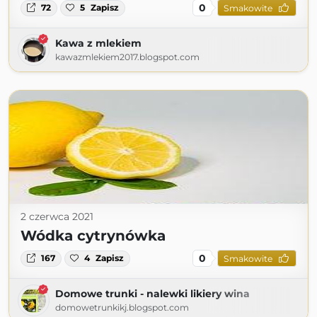
0
72
5
Zapisz
Smakowite
Kawa z mlekiem
kawazmlekiem2017.blogspot.com
2 czerwca 2021
Wódka cytrynówka
0
167
4
Zapisz
Smakowite
Domowe trunki - nalewki likiery wina
domowetrunkikj.blogspot.com