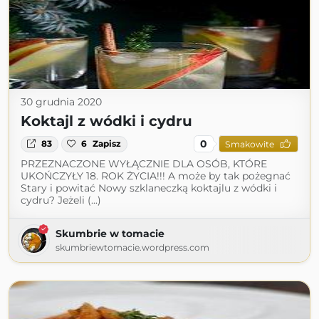
30 grudnia 2020
Koktajl z wódki i cydru
0
83
6
Zapisz
Smakowite
PRZEZNACZONE WYŁĄCZNIE DLA OSÓB, KTÓRE
UKOŃCZYŁY 18. ROK ŻYCIA!!! A może by tak pożegnać
Stary i powitać Nowy szklaneczką koktajlu z wódki i
cydru? Jeżeli (...)
Skumbrie w tomacie
skumbriewtomacie.wordpress.com