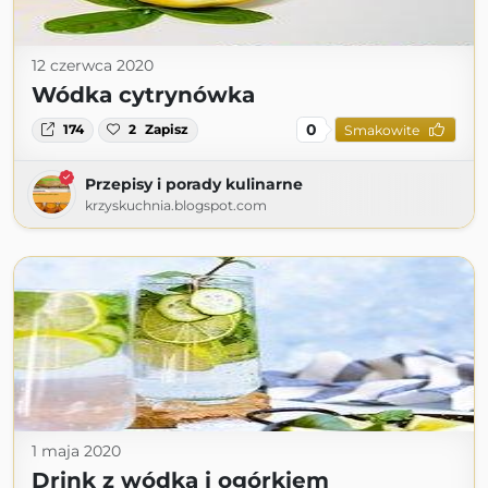
12 czerwca 2020
Wódka cytrynówka
0
174
2
Zapisz
Smakowite
Przepisy i porady kulinarne
krzyskuchnia.blogspot.com
1 maja 2020
Drink z wódką i ogórkiem