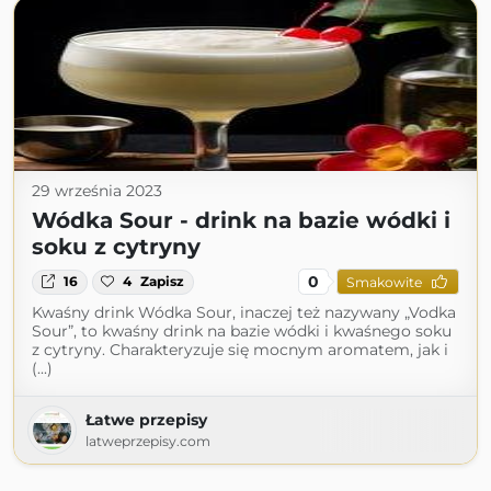
29 września 2023
Wódka Sour - drink na bazie wódki i
soku z cytryny
0
16
4
Zapisz
Smakowite
Kwaśny drink Wódka Sour, inaczej też nazywany „Vodka
Sour”, to kwaśny drink na bazie wódki i kwaśnego soku
z cytryny. Charakteryzuje się mocnym aromatem, jak i
(...)
Łatwe przepisy
latweprzepisy.com