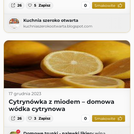
0
26
5
Zapisz
Smakowite
Kuchnia szeroko otwarta
kuchniaszerokootwarta.blogspot.com
17 grudnia 2023
Cytrynówka z miodem – domowa
wódka cytrynowa
0
26
3
Zapisz
Smakowite
Domowe trunki - nalewki likiery wina