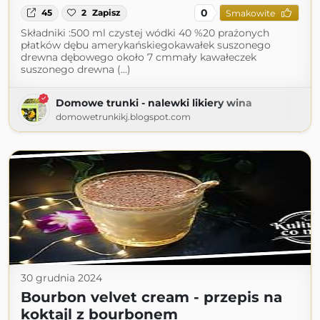
0
45
2
Zapisz
Smakowite
Składniki :500 ml czystej wódki 40 %20 prażonych
płatków dębu amerykańskiegokawałek suszonego
drewna dębowego około 7 cmmały kawałeczek
suszonego drewna (...)
Domowe trunki - nalewki likiery wina
domowetrunkikj.blogspot.com
30 grudnia 2024
Bourbon velvet cream - przepis na
koktajl z bourbonem