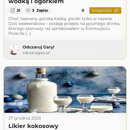
wódką i ogórkiem
0
21
3
Zapisz
Smakowite
Choć nazwany gorzką Kaśką, gorzki tylko w nazwie.
Dziś weekendowo – podaję przepis na pysznego drinka,
którego pierwszy raz spróbowałam w Świnoujściu.
Poleciła (...)
Odczaruj Gary!
odczarujgary.pl
27 grudnia 2023
Likier kokosowy