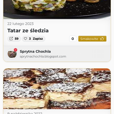
22 lutego 2023
Tatar ze śledzia
0
59
3
Zapisz
Smakowite
Sprytna Chochla
sprytnachochla.blogspot.com
9 października 2022