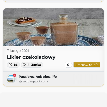
7 lutego 2021
Likier czekoladowy
0
86
4
Zapisz
Smakowite
Passions, hobbies, life
ejszet.blogspot.com