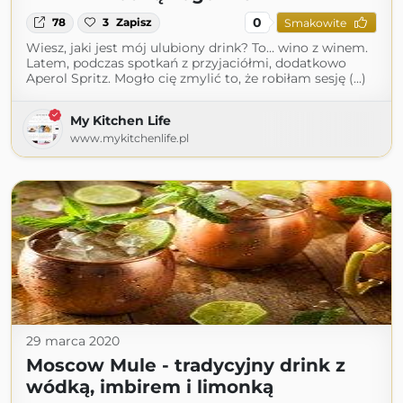
0
78
3
Zapisz
Smakowite
Wiesz, jaki jest mój ulubiony drink? To… wino z winem.
Latem, podczas spotkań z przyjaciółmi, dodatkowo
Aperol Spritz. Mogło cię zmylić to, że robiłam sesję (...)
My Kitchen Life
www.mykitchenlife.pl
29 marca 2020
Moscow Mule - tradycyjny drink z
wódką, imbirem i limonką