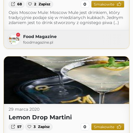
0
68
2
Zapisz
Smakowite
Opis Moscow Mule: Moscow Mule jest drinkiem, który
tradycyjnie podaje się w miedzianych kubkach. Jednym
zdaniem jest to drink stworzony z ognistego piwa (...)
Food Magazine
foodmagazine.pl
29 marca 2020
Lemon Drop Martini
0
57
3
Zapisz
Smakowite