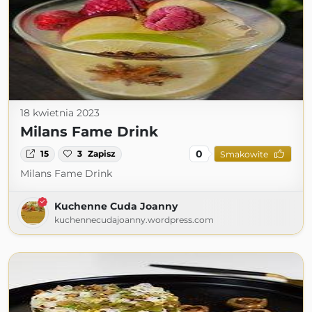
18 kwietnia 2023
Milans Fame Drink
0
15
3
Zapisz
Smakowite
Milans Fame Drink
Kuchenne Cuda Joanny
kuchennecudajoanny.wordpress.com