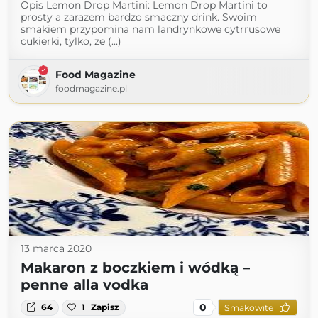
Opis Lemon Drop Martini: Lemon Drop Martini to
prosty a zarazem bardzo smaczny drink. Swoim
smakiem przypomina nam landrynkowe cytrrusowe
cukierki, tylko, że (...)
Food Magazine
foodmagazine.pl
13 marca 2020
Makaron z boczkiem i wódką –
penne alla vodka
0
64
1
Zapisz
Smakowite