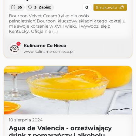
0
35
3
Zapisz
Smakowite
Bourbon Velvet Cream(tylko dla osób
pełnoletnich)Bourbon, kluczowy składnik tego koktajlu,
ma swoje korzenie w XVIII wieku i wywodzi się z
Kentucky. Oficjalnie (...)
Kulinarne Co Nieco
www.kulinarne-co-nieco.pl
10 sierpnia 2024
Agua de Valencia - orzeźwiający
drink z pomarańczy i alkoholu