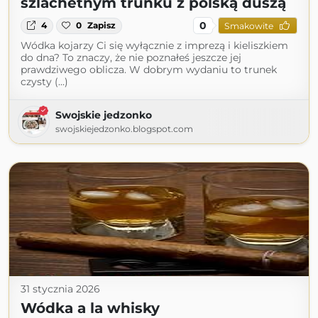
szlachetnym trunku z polską duszą
0
4
0
Zapisz
Smakowite
Wódka kojarzy Ci się wyłącznie z imprezą i kieliszkiem
do dna? To znaczy, że nie poznałeś jeszcze jej
prawdziwego oblicza. W dobrym wydaniu to trunek
czysty (...)
Swojskie jedzonko
swojskiejedzonko.blogspot.com
31 stycznia 2026
Wódka a la whisky