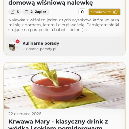
domową wiśniową nalewkę
0
3
2
Zapisz
Smakowite
Nalewka z wiśni to jeden z tych wyrobów, które kojarzą
mi się z domem, latem i cierpliwością. Pamiętam słoiki
stojące na parapecie u babci – pełne (...)
Kulinarne porady
kulinarne-porady.pl
22 czerwca 2026
Krwawa Mary - klasyczny drink z
wódką i sokiem pomidorowym