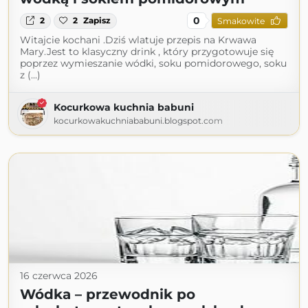
0
2
2
Zapisz
Smakowite
Witajcie kochani .Dziś wlatuje przepis na Krwawa
Mary.Jest to klasyczny drink , który przygotowuje się
poprzez wymieszanie wódki, soku pomidorowego, soku
z (...)
Kocurkowa kuchnia babuni
kocurkowakuchniababuni.blogspot.com
16 czerwca 2026
Wódka – przewodnik po