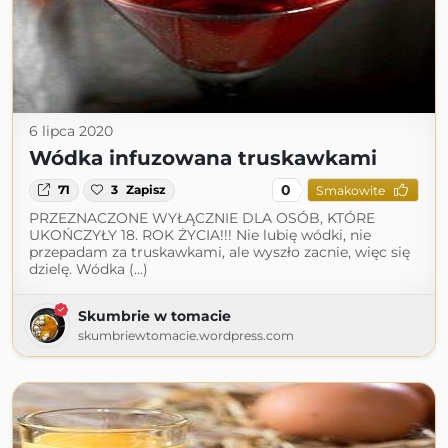
6 lipca 2020
Wódka infuzowana truskawkami
0
71
3
Zapisz
Smakowite
PRZEZNACZONE WYŁĄCZNIE DLA OSÓB, KTÓRE
UKOŃCZYŁY 18. ROK ŻYCIA!!! Nie lubię wódki, nie
przepadam za truskawkami, ale wyszło zacnie, więc się
dzielę. Wódka (...)
Skumbrie w tomacie
skumbriewtomacie.wordpress.com