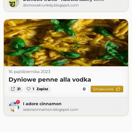
domowetrunkikj.blogspot.com
16 października 2023
Dyniowe penne alla vodka
0
21
1
Zapisz
Smakowite
I adore cinnamon
iadorecinnamon.blogspot.com