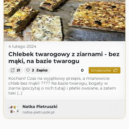
4 lutego 2024
Chlebek twarogowy z ziarnami - bez
mąki, na bazie twarogu
0
21
2
Zapisz
Smakowite
Kochani! Czas na wyjątkowy przepis, a mianowicie
chleb bez mąki! ???? Na bazie twarogu, bogaty w
ziarna (poczytaj o nich tutaj) i płatki owsiane, a zatem
taki (...)
Natka Pietruszki
natka-pietruszki.pl