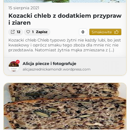
15 sierpnia 2021
Kozacki chleb z dodatkiem przypraw
i ziaren
0
12
1
Zapisz
Smakowite
Kozacki chleb Chleb typowo żytni nie każdy lubi, bo jest
kwaskowy i oprócz smaku tego zboża dla mnie nic nie
przedstawia. Natomiast żytnia mąka zmieszana z (...)
Alicja piecze i fotografuje
alicjaszrednickamondr.wordpress.com