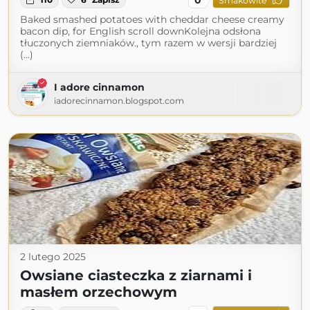
Smakowite
Baked smashed potatoes with cheddar cheese creamy
bacon dip, for English scroll downKolejna odsłona
tłuczonych ziemniaków., tym razem w wersji bardziej
(...)
I adore cinnamon
iadorecinnamon.blogspot.com
2 lutego 2025
Owsiane ciasteczka z ziarnami i
masłem orzechowym