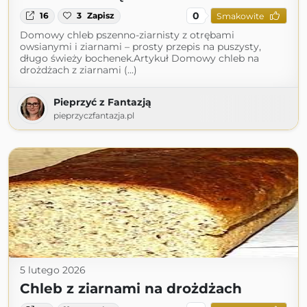
0
16
3
Zapisz
Smakowite
Domowy chleb pszenno-ziarnisty z otrębami
owsianymi i ziarnami – prosty przepis na puszysty,
długo świeży bochenek.Artykuł Domowy chleb na
drożdżach z ziarnami (...)
Pieprzyć z Fantazją
pieprzyczfantazja.pl
5 lutego 2026
Chleb z ziarnami na drożdżach