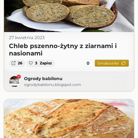
27 kwietnia 2023
Chleb pszenno-żytny z ziarnami i
nasionami
0
26
3
Zapisz
Smakowite
Ogrody babilonu
ogrodybabilonu.blogspot.com