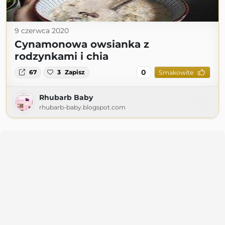
9 czerwca 2020
Cynamonowa owsianka z
rodzynkami i chia
0
67
3
Zapisz
Smakowite
Rhubarb Baby
rhubarb-baby.blogspot.com