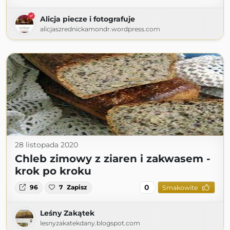
Alicja piecze i fotografuje
alicjaszrednickamondr.wordpress.com
28 listopada 2020
Chleb zimowy z ziaren i zakwasem -
krok po kroku
0
96
7
Zapisz
Smakowite
Leśny Zakątek
lesnyzakatekdany.blogspot.com