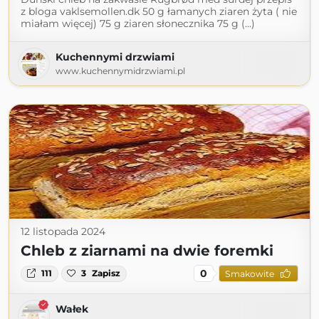
z bloga vaklsemollen.dk 50 g łamanych ziaren żyta ( nie
miałam więcej) 75 g ziaren słonecznika 75 g (...)
Kuchennymi drzwiami
www.kuchennymidrzwiami.pl
12 listopada 2024
Chleb z ziarnami na dwie foremki
0
111
3
Zapisz
Smakowite
Wałek