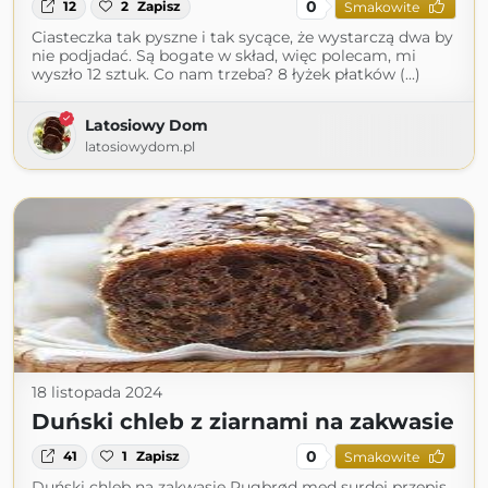
0
12
2
Zapisz
Smakowite
Ciasteczka tak pyszne i tak sycące, że wystarczą dwa by
nie podjadać. Są bogate w skład, więc polecam, mi
wyszło 12 sztuk. Co nam trzeba? 8 łyżek płatków (...)
Latosiowy Dom
latosiowydom.pl
18 listopada 2024
Duński chleb z ziarnami na zakwasie
0
41
1
Zapisz
Smakowite
Duński chleb na zakwasie Rugbrød med surdej przepis