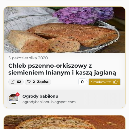
5 października 2020
Chleb pszenno-orkiszowy z
siemieniem lnianym i kaszą jaglaną
0
62
2
Zapisz
Smakowite
Ogrody babilonu
ogrodybabilonu.blogspot.com