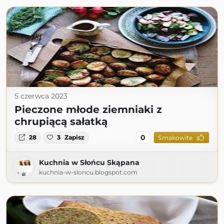
5 czerwca 2023
Pieczone młode ziemniaki z
chrupiącą sałatką
0
28
3
Zapisz
Smakowite
Kuchnia w Słońcu Skąpana
kuchnia-w-sloncu.blogspot.com