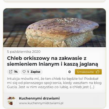
5 października 2020
Chleb orkiszowy na zakwasie z
siemieniem lnianym i kaszą jaglaną
0
74
1
Zapisz
Smakowite
Intuicja mówiła mi, że ten chleb to będzie to! Podobał
mi się od pierwszego spojrzenia, kiedy weszłam na blog
Gucia. Jest w nim wszystko co lubię, a chleb jest (...)
Kuchennymi drzwiami
www.kuchennymidrzwiami.pl