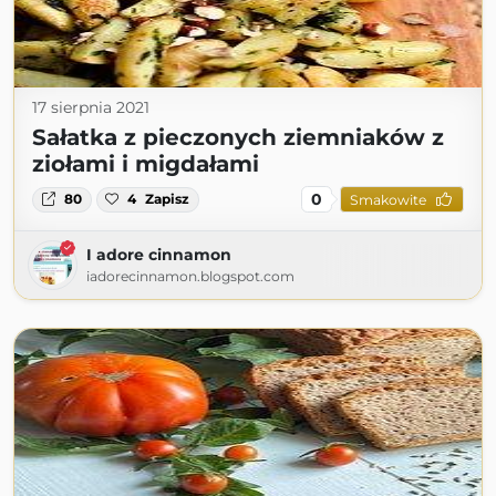
17 sierpnia 2021
Sałatka z pieczonych ziemniaków z
ziołami i migdałami
0
80
4
Zapisz
Smakowite
I adore cinnamon
iadorecinnamon.blogspot.com