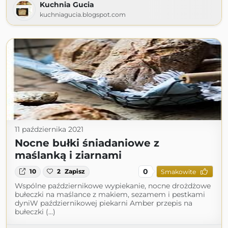
Kuchnia Gucia
kuchniagucia.blogspot.com
11 października 2021
Nocne bułki śniadaniowe z
maślanką i ziarnami
0
10
2
Zapisz
Smakowite
Wspólne październikowe wypiekanie, nocne drożdżowe
bułeczki na maślance z makiem, sezamem i pestkami
dyniW październikowej piekarni Amber przepis na
bułeczki (...)