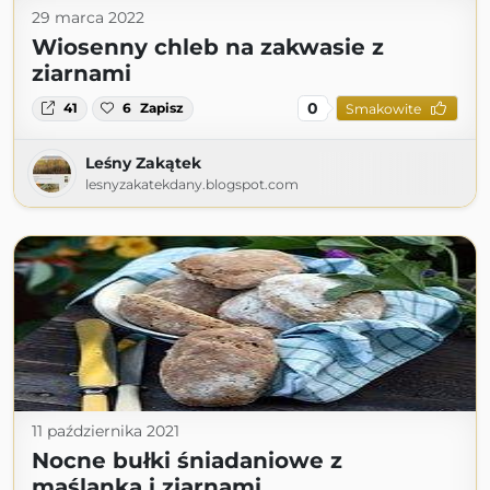
29 marca 2022
Wiosenny chleb na zakwasie z
ziarnami
0
41
6
Zapisz
Smakowite
Leśny Zakątek
lesnyzakatekdany.blogspot.com
11 października 2021
Nocne bułki śniadaniowe z
maślanką i ziarnami