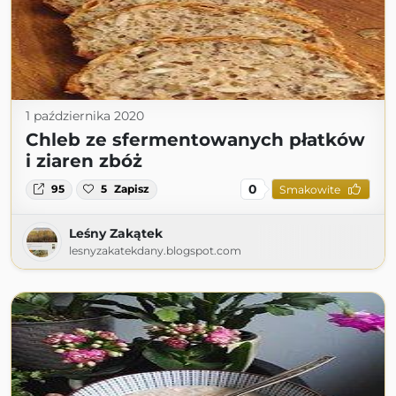
1 października 2020
Chleb ze sfermentowanych płatków
i ziaren zbóż
0
95
5
Zapisz
Smakowite
Leśny Zakątek
lesnyzakatekdany.blogspot.com