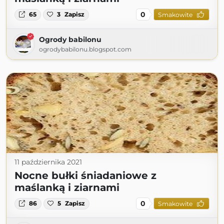
0
65
3
Zapisz
Smakowite
Ogrody babilonu
ogrodybabilonu.blogspot.com
11 października 2021
Nocne bułki śniadaniowe z
maślanką i ziarnami
0
86
5
Zapisz
Smakowite