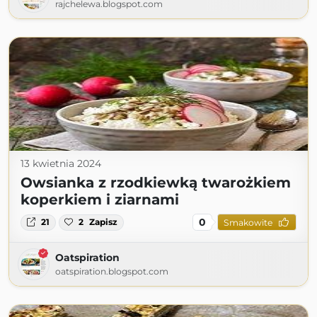
rajchelewa.blogspot.com
13 kwietnia 2024
Owsianka z rzodkiewką twarożkiem
koperkiem i ziarnami
0
21
2
Zapisz
Smakowite
Oatspiration
oatspiration.blogspot.com