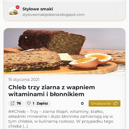
Stylowe smaki
stylovesmakijedzenia.blogspot.com
15 stycznia 2021
Chleb trzy ziarna z wapniem
witaminami i błonnikiem
0
76
1
Zapisz
Smakowite
##Chleb – Trzy – ziarna Wapń, witaminy, białko,
składniki mineralne i dużo błonnika zamieniają się w
tym chlebie, w kulinarną rozkosz. W przypadku tego
chleba (...)