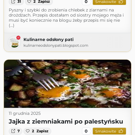
0
31
2
Zapisz
Smakowite
Pyszny i szybki do zrobienia chlebek z ziarnami na
drożdżach. Przepis dostałam od siostry mojego męża i
musi być koniecznie na blogu żeby przepis mi się nie
(...)
Kulinarne odsłony pati
kulinarneodslonypati.blogspot.com
11 grudnia 2025
Jajka z ziemniakami po palestyńsku
0
7
2
Zapisz
Smakowite