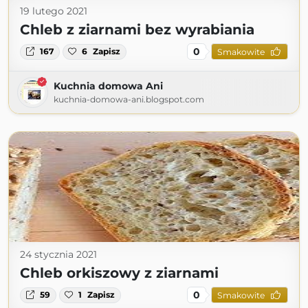
19 lutego 2021
Chleb z ziarnami bez wyrabiania
0
167
6
Zapisz
Smakowite
Kuchnia domowa Ani
kuchnia-domowa-ani.blogspot.com
24 stycznia 2021
Chleb orkiszowy z ziarnami
0
59
1
Zapisz
Smakowite