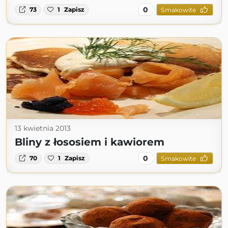
0
73
1
Zapisz
Smakowite
13 kwietnia 2013
Bliny z łososiem i kawiorem
0
70
1
Zapisz
Smakowite