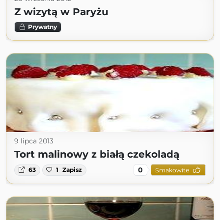
Z wizytą w Paryżu
Prywatny
9 lipca 2013
Tort malinowy z białą czekoladą
0
63
1
Zapisz
Smakowite