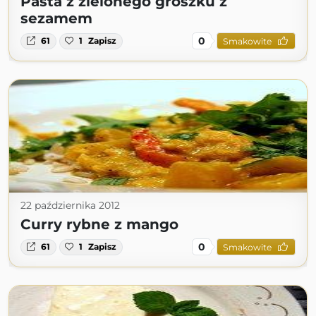
Pasta z zielonego groszku z
sezamem
0
61
1
Zapisz
Smakowite
22 października 2012
Curry rybne z mango
0
61
1
Zapisz
Smakowite