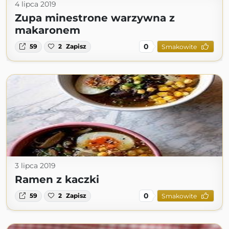
4 lipca 2019
Zupa minestrone warzywna z
makaronem
0
59
2
Zapisz
Smakowite
3 lipca 2019
Ramen z kaczki
0
59
2
Zapisz
Smakowite