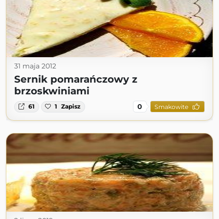
31 maja 2012
Sernik pomarańczowy z
brzoskwiniami
0
61
1
Zapisz
Smakowite