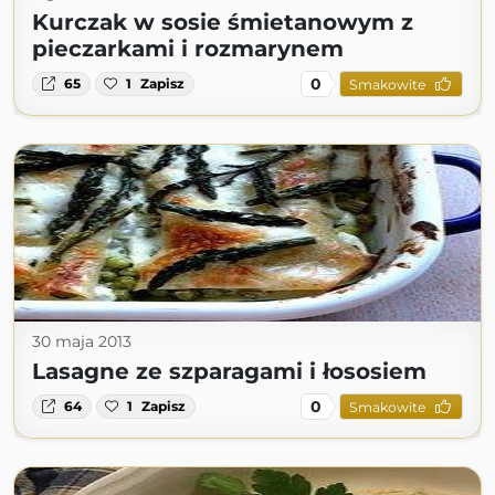
Kurczak w sosie śmietanowym z
pieczarkami i rozmarynem
0
65
1
Zapisz
Smakowite
30 maja 2013
Lasagne ze szparagami i łososiem
0
64
1
Zapisz
Smakowite