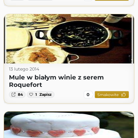
13 lutego 2014
Mule w białym winie z serem
Roquefort
0
84
1
Zapisz
Smakowite