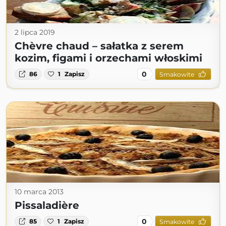
2 lipca 2019
Chèvre chaud – sałatka z serem
kozim, figami i orzechami włoskimi
0
86
1
Zapisz
Smakowite
10 marca 2013
Pissaladière
0
85
1
Zapisz
Smakowite