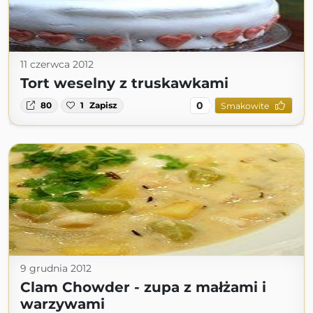
11 czerwca 2012
Tort weselny z truskawkami
0
80
1
Zapisz
Smakowite
9 grudnia 2012
Clam Chowder - zupa z małżami i
warzywami