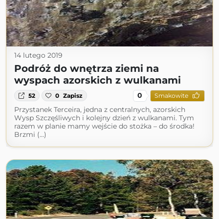
14 lutego 2019
Podróż do wnętrza ziemi na
wyspach azorskich z wulkanami
0
52
0
Zapisz
Smakowite
Przystanek Terceira, jedna z centralnych, azorskich
Wysp Szczęśliwych i kolejny dzień z wulkanami. Tym
razem w planie mamy wejście do stożka – do środka!
Brzmi (...)