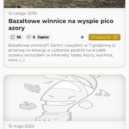
12 lutego 2019
Bazaltowe winnice na wyspie pico
azory
0
56
0
Zapisz
Smakowite
Bazaltowe winnice?! Zanim ruszyłam w 7 godzinną (z
przerwą na kolację w Lizbonie) podróż na środek
oceanu wrzuciłam w internety hasła: Azory, kuchnia,
wino (...)
15 maja 2020