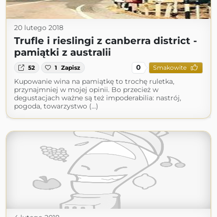
20 lutego 2018
Trufle i rieslingi z canberra district -
pamiątki z australii
0
52
1
Zapisz
Smakowite
Kupowanie wina na pamiątkę to trochę ruletka,
przynajmniej w mojej opinii. Bo przecież w
degustacjach ważne są też impoderabilia: nastrój,
pogoda, towarzystwo (...)