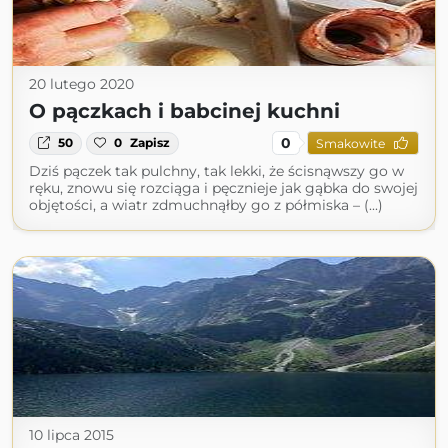
20 lutego 2020
O pączkach i babcinej kuchni
0
50
0
Zapisz
Smakowite
Dziś pączek tak pulchny, tak lekki, że ścisnąwszy go w
ręku, znowu się rozciąga i pęcznieje jak gąbka do swojej
objętości, a wiatr zdmuchnąłby go z półmiska – (...)
10 lipca 2015