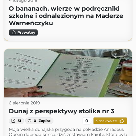
4 lutego 2018
O bananach, wierze w podręczniki
szkolne i odnalezionym na Maderze
Warneńczyku
Prywatny
6 sierpnia 2019
Dunaj z perspektywy stolika nr 3
0
51
0
Zapisz
Smakowite
Moja wielka dunajska przygoda na pokładzie Amadeus
Queen dobiega końca, dziś zostawiam kajutę, która była