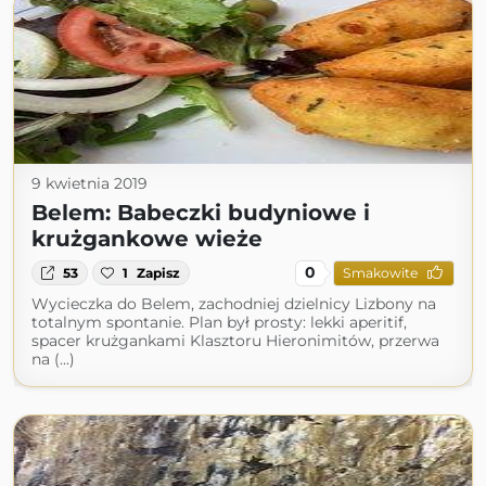
9 kwietnia 2019
Belem: Babeczki budyniowe i
krużgankowe wieże
0
53
1
Zapisz
Smakowite
Wycieczka do Belem, zachodniej dzielnicy Lizbony na
totalnym spontanie. Plan był prosty: lekki aperitif,
spacer krużgankami Klasztoru Hieronimitów, przerwa
na (...)