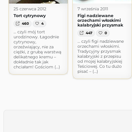
25 czerwca 2012
7 września 2011
Tort cytrynowy
Figi nadziewane
orzechami włoskimi
460
4
kalabryjski przysmak
... czyli mój tort
447
0
urodzinowy. Łagodnie
… czyli figi nadziewane
cytrynowy,
orzechami włoskimi.
orzeźwiający, nie za
Tradycyjny przysmak
ciężki, z grubą warstwą
kalabryjski z przepisu
delikatnego kremu –
od mojej kalabryjskiej
dokładnie tak jak
Teściowej. Co tu dużo
chciałam! Gościom (...)
pisać – (...)