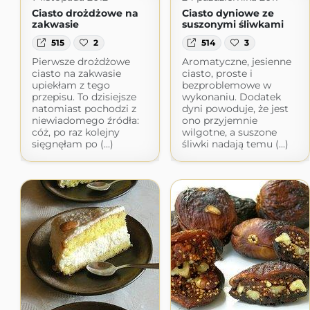
Ciasto drożdżowe na
Ciasto dyniowe ze
zakwasie
suszonymi śliwkami
515
2
514
3
Pierwsze drożdżowe
Aromatyczne, jesienne
ciasto na zakwasie
ciasto, proste i
upiekłam z tego
bezproblemowe w
przepisu. To dzisiejsze
wykonaniu. Dodatek
natomiast pochodzi z
dyni powoduje, że jest
niewiadomego źródła:
ono przyjemnie
cóż, po raz kolejny
wilgotne, a suszone
sięgnęłam po (...)
śliwki nadają temu (...)