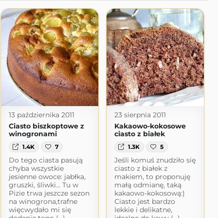
13 października 2011
23 sierpnia 2011
Ciasto biszkoptowe z
Kakaowo-kokosowe
winogronami
ciasto z białek
1.4K
7
1.3K
5
Do tego ciasta pasują
Jeśli komuś znudziło się
chyba wszystkie
ciasto z białek z
jesienne owoce: jabłka,
makiem, to proponuję
gruszki, śliwki… Tu w
małą odmianę, taką
Pizie trwa jeszcze sezon
kakaowo-kokosową:)
na winogrona,trafne
Ciasto jest bardzo
więcwydało mi się
lekkie i delikatne,