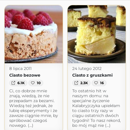
8 lipca 2011
24 lutego 2012
Ciasto bezowe
Ciasto z gruszkami
6.1K
10
2.3K
16
Ci, co dobrze mnie
To ostatnio hit w
znają, wiedzą, że nie
naszym domu: na
przepadam za bezami.
specjalne życzenie
Wiedzą też jednak, że
Kalabryjczyka upiekłam
lubię eksperymenty i że
to ciasto trzy razy w
zawsze ciągnie mnie, by
ciągu ostatnich dwóch
spróbować czegoś
tygodni! To nasz rekord,
nowego. (...)
bo mój mąż nie (...)