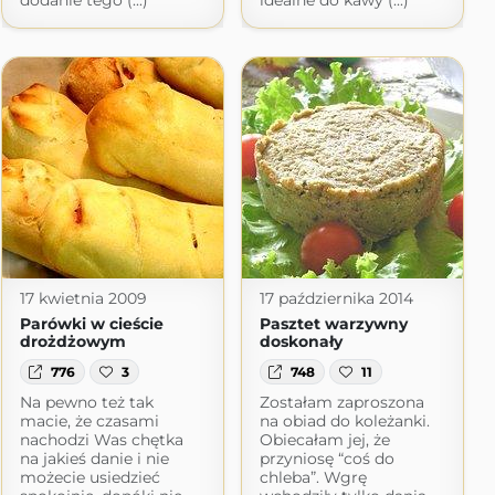
dodanie tego (...)
idealne do kawy (...)
17 kwietnia 2009
17 października 2014
Parówki w cieście
Pasztet warzywny
drożdżowym
doskonały
776
3
748
11
Na pewno też tak
Zostałam zaproszona
macie, że czasami
na obiad do koleżanki.
nachodzi Was chętka
Obiecałam jej, że
na jakieś danie i nie
przyniosę “coś do
możecie usiedzieć
chleba”. Wgrę