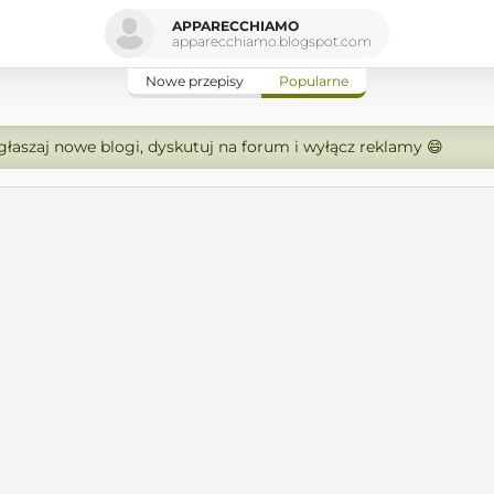
APPARECCHIAMO
apparecchiamo.blogspot.com
Nowe przepisy
Popularne
zgłaszaj nowe blogi, dyskutuj na forum i wyłącz reklamy 😄