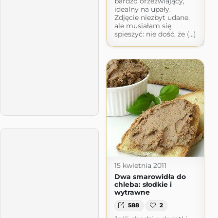
bardzo orzeźwiający,
idealny na upały.
Zdjęcie niezbyt udane,
ale musiałam się
spieszyć: nie dość, że (...)
15 kwietnia 2011
Dwa smarowidła do
chleba: słodkie i
wytrawne
588
2