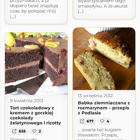
przysmakach, a ja
wykorzystaniem tego
dopiero teraz znajduję
smakołyku. A że akurat
czas, by pokazać mój
(...)
(...)
13 września 2012
9 kwietnia 2013
Babka ziemniaczana z
Tort czekoladowy z
rozmarynem – przepis
kremem z gorzkiej
z Podlasia
czekolady
677
4
żelatynowego i ricotty
... zwana też kuglem
655
2
litewskim. Przepis,
Piękne cudo