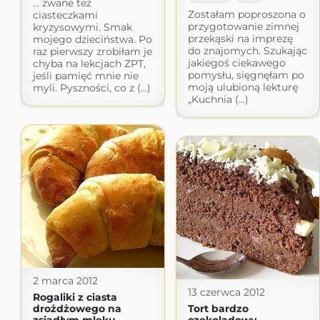
… zwane też
Zostałam poproszona o
ciasteczkami
przygotowanie zimnej
kryzysowymi. Smak
przekąski na imprezę
mojego dzieciństwa. Po
do znajomych. Szukając
raz pierwszy zrobiłam je
jakiegoś ciekawego
chyba na lekcjach ZPT,
pomysłu, sięgnęłam po
jeśli pamięć mnie nie
moją ulubioną lekturę
myli. Pyszności, co z (...)
„Kuchnia (...)
2 marca 2012
13 czerwca 2012
Rogaliki z ciasta
drożdżowego na
Tort bardzo