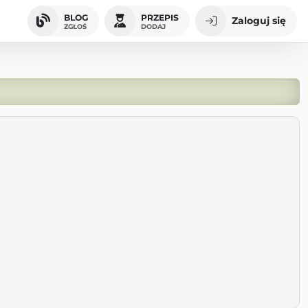
BLOG
PRZEPIS
Zaloguj się
ZGŁOŚ
DODAJ