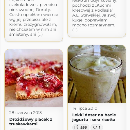
lekko zmodyfikowany,
czekoladowe z przepisu
pochodzi z „Kuchni
niezawodnej Doroty.
kresowej z Podlasia”
Ciasto upiekłam wiernie
A.E. Stawskiej. Ja swój
wg jej przepisu, ale z
kugel doprawiam
kremu zrezygnowałam,
mocno rozmarynem,
nie chciałam w nim ani
(...)
śmietany, ani (...)
14 lipca 2010
28 czerwca 2013
Lekki deser na bazie
Drożdżowy placek z
jogurtu i sera ricotta
truskawkami
558
1