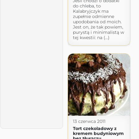
Jeśli chodzi o dodatki
do chleba, to
Kalabryjczyk ma
zupełnie odmienne
upodobania od moich.
Jest on, że tak powiem,
purystą i minimalistą w
tej kwestii: na (...)
13 czerwca 2011
Tort czekoladowy z
kremem budyniowym
bez tłuszczu