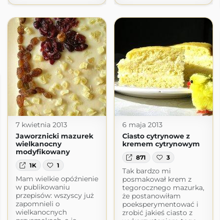
7 kwietnia 2013
6 maja 2013
Jaworznicki mazurek
Ciasto cytrynowe z
wielkanocny
kremem cytrynowym
modyfikowany
871
3
1K
1
Tak bardzo mi
Mam wielkie opóźnienie
posmakował krem z
w publikowaniu
tegorocznego mazurka,
przepisów: wszyscy już
że postanowiłam
zapomnieli o
poeksperymentować i
wielkanocnych
zrobić jakieś ciasto z