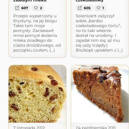
zsiadłym mleku
czekoladowy
607
2
605
1
Przepis wypatrzony u
Solenizant zażyczył
Krystyny, na jej blogu
sobie „bardzo
Takie tam moje
czekoladowego tortu”,
pomysły. Zaciekawił
no to taki właśnie
mnie pomysł dodania
dostał na urodziny. I
mleka zsiadłego do
zajadał nim się, aż mu
ciasta drożdżowego, od
się uszy trzęsły:)
początku czułam, (...)
Biszkopt upiekłam z (...)
7 listopada 2012
24 października 2011