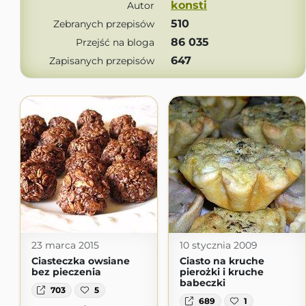
konsti
Autor
510
Zebranych przepisów
86 035
Przejść na bloga
647
Zapisanych przepisów
23 marca 2015
10 stycznia 2009
Ciasteczka owsiane
Ciasto na kruche
bez pieczenia
pierożki i kruche
babeczki
703
5
689
1