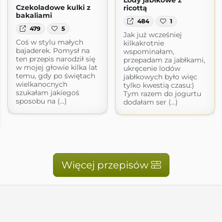
Czekoladowe kulki z
ricottą
bakaliami
484
1
479
5
Jak już wcześniej
Coś w stylu małych
kilkakrotnie
bajaderek. Pomysł na
wspominałam,
ten przepis narodził się
przepadam za jabłkami,
w mojej głowie kilka lat
ukręcenie lodów
temu, gdy po świętach
jabłkowych było więc
wielkanocnych
tylko kwestią czasu:)
szukałam jakiegoś
Tym razem do jogurtu
sposobu na (...)
dodałam ser (...)
Więcej przepisów