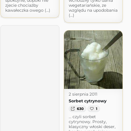
spokojnie, dopóki nie
wchodziły tylko dania
zjecie chociażby
wegetariańskie, ze
kawałeczka owego (...)
względu na upodobania
(...)
2 sierpnia 2011
Sorbet cytrynowy
630
1
… czyli sorbet
cytrynowy. Prosty,
klasyczny włoski deser,