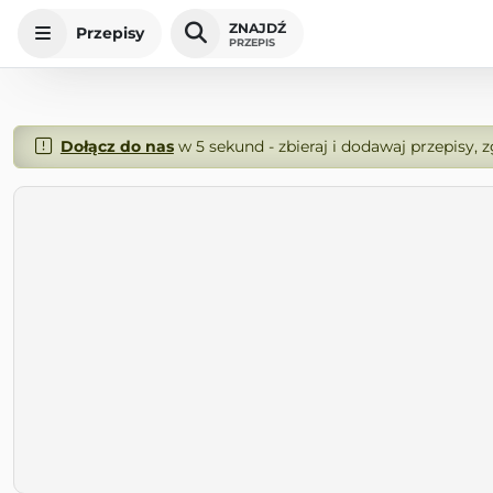
ZNAJDŹ
Przepisy
PRZEPIS
Dołącz do nas
w 5 sekund - zbieraj i dodawaj przepisy, 