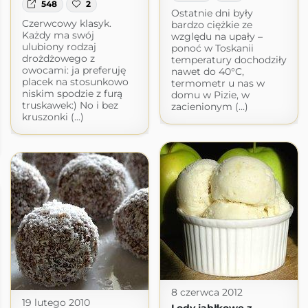
548
2
Ostatnie dni były
Czerwcowy klasyk.
bardzo ciężkie ze
Każdy ma swój
względu na upały –
ulubiony rodzaj
ponoć w Toskanii
drożdżowego z
temperatury dochodziły
owocami: ja preferuję
nawet do 40°C,
placek na stosunkowo
termometr u nas w
niskim spodzie z furą
domu w Pizie, w
truskawek:) No i bez
zacienionym (...)
kruszonki (...)
8 czerwca 2012
19 lutego 2010
Lody jabłkowe z