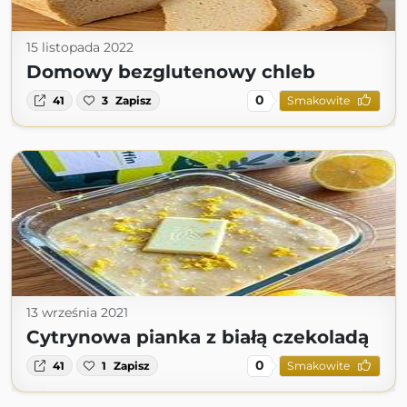
15 listopada 2022
Domowy bezglutenowy chleb
0
41
3
Zapisz
Smakowite
13 września 2021
Cytrynowa pianka z białą czekoladą
0
41
1
Zapisz
Smakowite