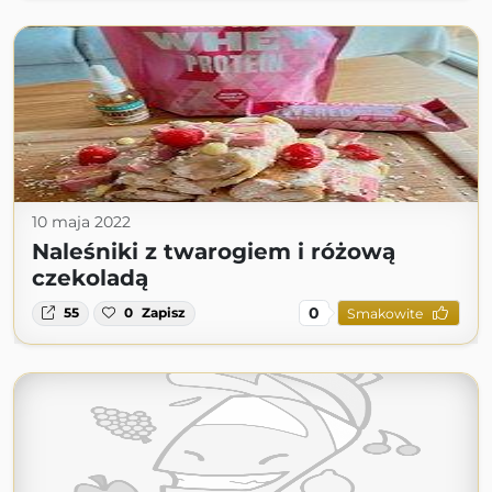
10 maja 2022
Naleśniki z twarogiem i różową
czekoladą
0
55
0
Zapisz
Smakowite