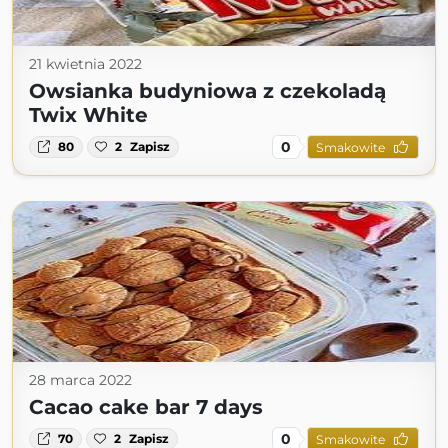
21 kwietnia 2022
Owsianka budyniowa z czekoladą
Twix White
0
80
2
Zapisz
Smakowite
28 marca 2022
Cacao cake bar 7 days
0
70
2
Zapisz
Smakowite