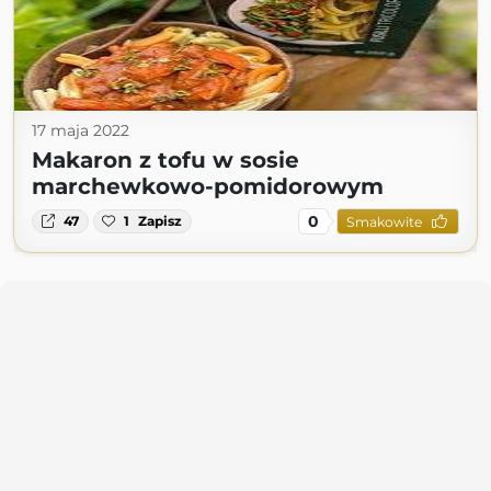
17 maja 2022
Makaron z tofu w sosie
marchewkowo-pomidorowym
0
47
1
Zapisz
Smakowite