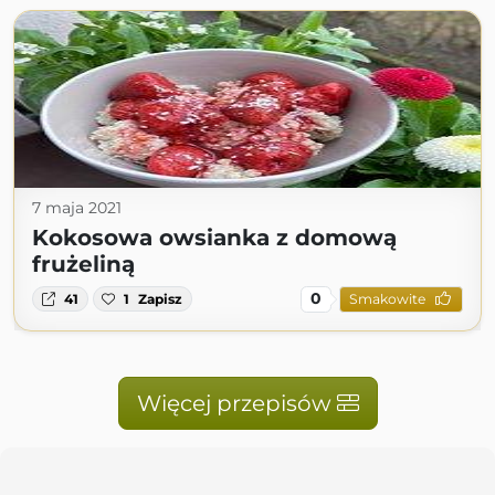
7 maja 2021
Kokosowa owsianka z domową
frużeliną
0
41
1
Zapisz
Smakowite
Więcej przepisów