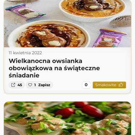
11 kwietnia 2022
Wielkanocna owsianka
obowiązkowa na świąteczne
śniadanie
0
45
1
Zapisz
Smakowite