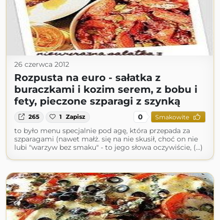
26 czerwca 2012
Rozpusta na euro - sałatka z
buraczkami i kozim serem, z bobu i
fety, pieczone szparagi z szynką
0
265
1
Zapisz
Smakowite
to było menu specjalnie pod agę, która przepada za
szparagami (nawet małż. się na nie skusił, choć on nie
lubi "warzyw bez smaku" - to jego słowa oczywiście, (...)