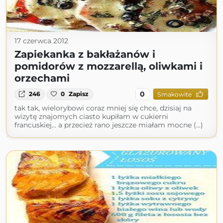
17 czerwca 2012
Zapiekanka z bakłażanów i
pomidorów z mozzarellą, oliwkami i
orzechami
0
246
0
Zapisz
Smakowite
tak tak, wielorybowi coraz mniej się chce, dzisiaj na
wizytę znajomych ciasto kupiłam w cukierni
francuskiej... a przecież rano jeszcze miałam mocne (...)