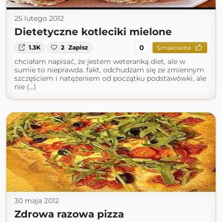
25 lutego 2012
Dietetyczne kotleciki mielone
0
1.3K
2
Zapisz
Smakowite
chciałam napisać, że jestem weteranką diet, ale w
sumie to nieprawda. fakt, odchudzam się ze zmiennym
szczęściem i natężeniem od początku podstawówki, ale
nie (...)
30 maja 2012
Zdrowa razowa pizza