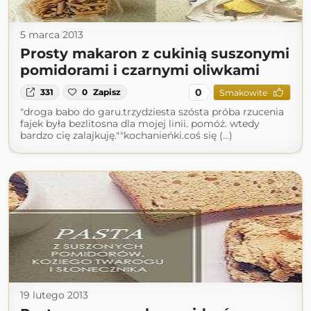
5 marca 2013
Prosty makaron z cukinią suszonymi
pomidorami i czarnymi oliwkami
0
331
0
Zapisz
Smakowite
"droga babo do garu.trzydziesta szósta próba rzucenia
fajek była bezlitosna dla mojej linii. pomóż. wtedy
bardzo cię zalajkuję.""kochanieńki.coś się (...)
19 lutego 2013