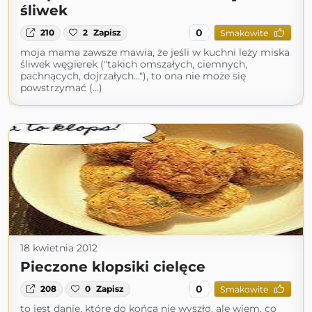
śliwek
0
210
2
Zapisz
Smakowite
moja mama zawsze mawia, że jeśli w kuchni leży miska
śliwek węgierek ("takich omszałych, ciemnych,
pachnących, dojrzałych..."), to ona nie może się
powstrzymać (...)
18 kwietnia 2012
Pieczone klopsiki cielęce
0
208
0
Zapisz
Smakowite
to jest danie, które do końca nie wyszło, ale wiem, co