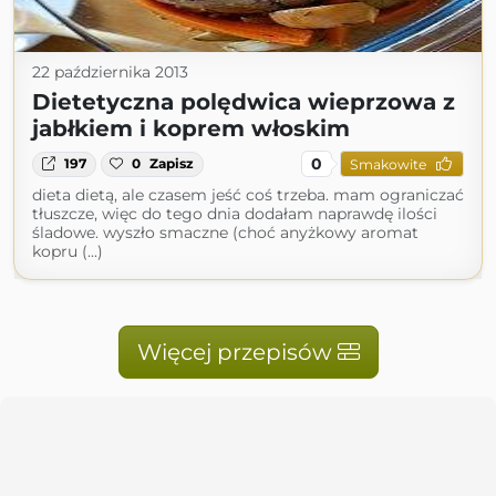
22 października 2013
Dietetyczna polędwica wieprzowa z
jabłkiem i koprem włoskim
0
197
0
Zapisz
Smakowite
dieta dietą, ale czasem jeść coś trzeba. mam ograniczać
tłuszcze, więc do tego dnia dodałam naprawdę ilości
śladowe. wyszło smaczne (choć anyżkowy aromat
kopru (...)
Więcej przepisów