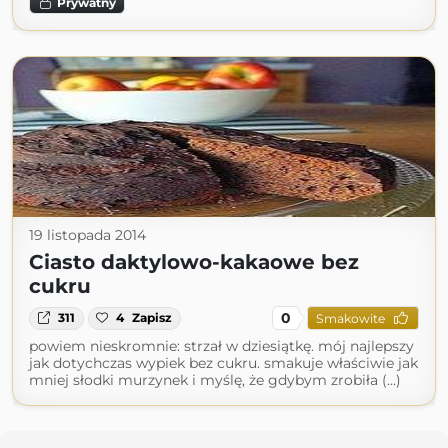
Prywatny
19 listopada 2014
Ciasto daktylowo-kakaowe bez
cukru
0
311
4
Zapisz
Smakowite
powiem nieskromnie: strzał w dziesiątkę. mój najlepszy
jak dotychczas wypiek bez cukru. smakuje właściwie jak
mniej słodki murzynek i myślę, że gdybym zrobiła (...)