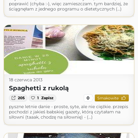
poprawić (chyba :-), więc zamieszczam. tym bardziej, że
ściągnęłam z jednego programu o dietetycznych (...)
18 czerwca 2013
Spaghetti z rukolą
0
205
1
Zapisz
Smakowite
pyszne letnie danie - proste, syte, ale nie ciężkie. przepis
pochodzi z jakieś babskiej gazety, którą czytałam na
siłowni (taaak, chodzę na siłownię) - (...)