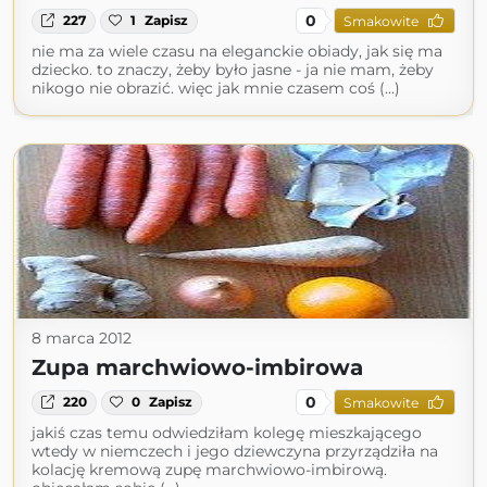
0
227
1
Zapisz
Smakowite
nie ma za wiele czasu na eleganckie obiady, jak się ma
dziecko. to znaczy, żeby było jasne - ja nie mam, żeby
nikogo nie obrazić. więc jak mnie czasem coś (...)
8 marca 2012
Zupa marchwiowo-imbirowa
0
220
0
Zapisz
Smakowite
jakiś czas temu odwiedziłam kolegę mieszkającego
wtedy w niemczech i jego dziewczyna przyrządziła na
kolację kremową zupę marchwiowo-imbirową.