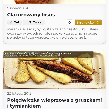
5 kwietnia 2013
Glazurowany łosoś
0
242
3
Zapisz
Smakowite
staram się jeść ryby wystarczająco często (czyli jakieś
dwa razy w tygodniu), ale rzadko któraś z nich nadaje
się, żeby ją tutaj wrzucić. głównie dlatego, że (...)
22 lutego 2013
Polędwiczka wieprzowa z gruszkami
i tymiankiem