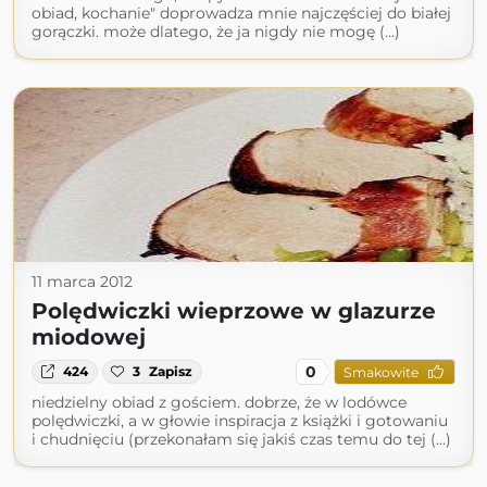
obiad, kochanie" doprowadza mnie najczęściej do białej
gorączki. może dlatego, że ja nigdy nie mogę (...)
11 marca 2012
Polędwiczki wieprzowe w glazurze
miodowej
0
424
3
Zapisz
Smakowite
niedzielny obiad z gościem. dobrze, że w lodówce
polędwiczki, a w głowie inspiracja z książki i gotowaniu
i chudnięciu (przekonałam się jakiś czas temu do tej (...)