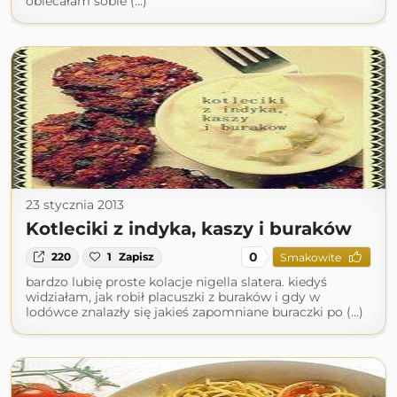
obiecałam sobie (...)
23 stycznia 2013
Kotleciki z indyka, kaszy i buraków
0
220
1
Zapisz
Smakowite
bardzo lubię proste kolacje nigella slatera. kiedyś
widziałam, jak robił placuszki z buraków i gdy w
lodówce znalazły się jakieś zapomniane buraczki po (...)