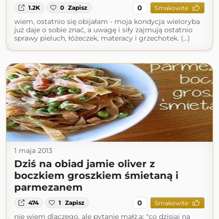
0
1.2K
0
Zapisz
Smakowite
wiem, ostatnio się obijałam - moja kondycja wieloryba
już daje o sobie znać, a uwagę i siły zajmują ostatnio
sprawy pieluch, łóżeczek, materacy i grzechotek. (...)
1 maja 2013
Dziś na obiad jamie oliver z
boczkiem groszkiem śmietaną i
parmezanem
0
474
1
Zapisz
Smakowite
nie wiem dlaczego, ale pytanie małż.a: "co dzisiaj na