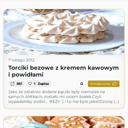
7 lutego 2012
Torciki bezowe z kremem kawowym
i powidłami
0
561
1
Zapisz
Smakowite
Jako że ostatnio dodane pączki były niemalże na
samych żółtkach, zostało mi osiem białek.Czyli
wypadałoby zrobić... BEZY :) i to nie byle jakie!Dzisiaj (...)