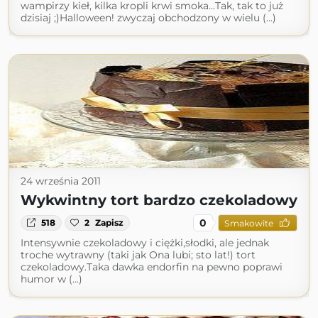
wampirzy kieł, kilka kropli krwi smoka...Tak, tak to już
dzisiaj ;)Halloween! zwyczaj obchodzony w wielu (...)
24 września 2011
Wykwintny tort bardzo czekoladowy
0
518
2
Zapisz
Smakowite
Intensywnie czekoladowy i ciężki,słodki, ale jednak
troche wytrawny (taki jak Ona lubi; sto lat!) tort
czekoladowy.Taka dawka endorfin na pewno poprawi
humor w (...)