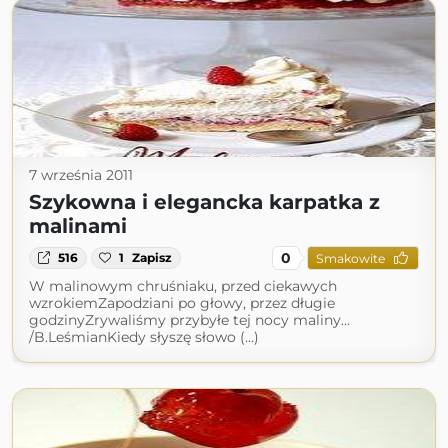
7 września 2011
Szykowna i elegancka karpatka z
malinami
0
516
1
Zapisz
Smakowite
W malinowym chruśniaku, przed ciekawych
wzrokiemZapodziani po głowy, przez długie
godzinyZrywaliśmy przybyłe tej nocy maliny...
/B.LeśmianKiedy słyszę słowo (...)