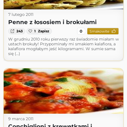
7 lutego 2011
Penne z łososiem i brokułami
0
243
1
Zapisz
Smakowite
W grudniu 2010 roku pierwszy raz świadomie miałam w
ustach brokuły! Przypominały mi smakiem kalafiora, a
kalafiora mogłabym jeść kilogramami. W sumie sama
się (...)
9 marca 2011
Conchiglioni z krewetkami i