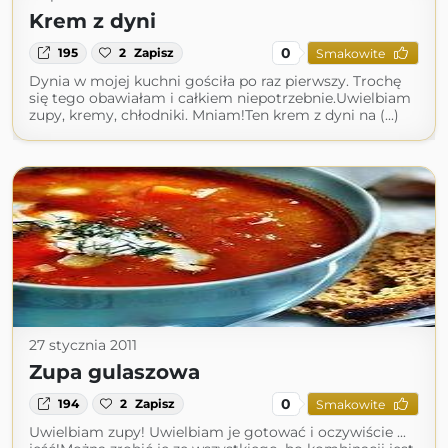
Krem z dyni
0
195
2
Zapisz
Smakowite
Dynia w mojej kuchni gościła po raz pierwszy. Trochę
się tego obawiałam i całkiem niepotrzebnie.Uwielbiam
zupy, kremy, chłodniki. Mniam!Ten krem z dyni na (...)
27 stycznia 2011
Zupa gulaszowa
0
194
2
Zapisz
Smakowite
Uwielbiam zupy! Uwielbiam je gotować i oczywiście ...