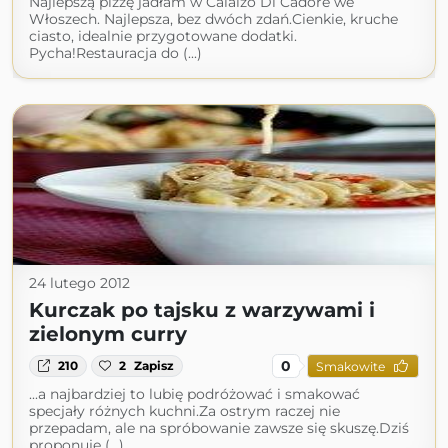
Najlepszą pizzę jadłam w Calalzo Di Cadore we
Włoszech. Najlepsza, bez dwóch zdań.Cienkie, kruche
ciasto, idealnie przygotowane dodatki.
Pycha!Restauracja do (...)
24 lutego 2012
Kurczak po tajsku z warzywami i
zielonym curry
0
210
2
Zapisz
Smakowite
...a najbardziej to lubię podróżować i smakować
specjały różnych kuchni.Za ostrym raczej nie
przepadam, ale na spróbowanie zawsze się skuszę.Dziś
proponuję (...)