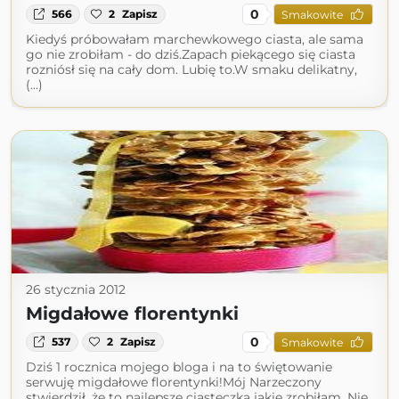
0
566
2
Zapisz
Smakowite
Kiedyś próbowałam marchewkowego ciasta, ale sama
go nie zrobiłam - do dziś.Zapach piekącego się ciasta
rozniósł się na cały dom. Lubię to.W smaku delikatny,
(...)
26 stycznia 2012
Migdałowe florentynki
0
537
2
Zapisz
Smakowite
Dziś 1 rocznica mojego bloga i na to świętowanie
serwuję migdałowe florentynki!Mój Narzeczony
stwierdził, że to najlepsze ciasteczka jakie zrobiłam. Nie