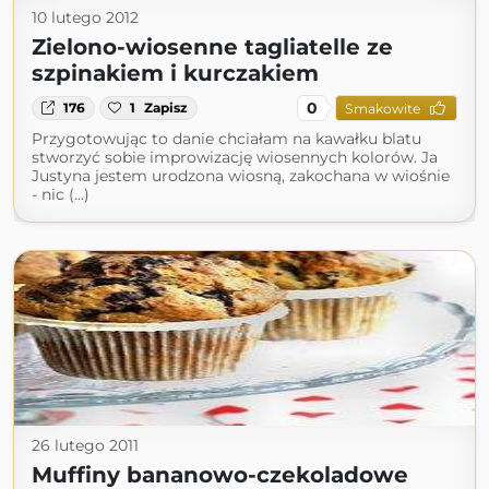
10 lutego 2012
Zielono-wiosenne tagliatelle ze
szpinakiem i kurczakiem
0
176
1
Zapisz
Smakowite
Przygotowując to danie chciałam na kawałku blatu
stworzyć sobie improwizację wiosennych kolorów. Ja
Justyna jestem urodzona wiosną, zakochana w wiośnie
- nic (...)
26 lutego 2011
Muffiny bananowo-czekoladowe