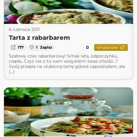
6 czerwca 2011
Tarta z rabarbarem
0
177
1
Zapisz
Smakowite
Szałowy czas rabarbarowy! Smak lata, odpoczynku,
ciepła...Czyż nie o to nam wszystkim teraz chodzi...?
Swój przepis na ulubioną tartę gdzieś zapodziałam, ale
(...)