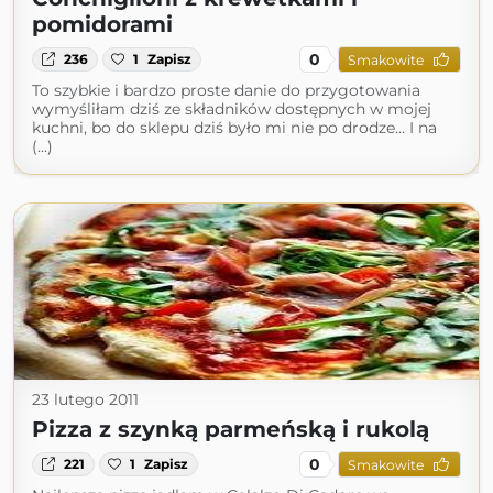
pomidorami
0
236
1
Zapisz
Smakowite
To szybkie i bardzo proste danie do przygotowania
wymyśliłam dziś ze składników dostępnych w mojej
kuchni, bo do sklepu dziś było mi nie po drodze... I na
(...)
23 lutego 2011
Pizza z szynką parmeńską i rukolą
0
221
1
Zapisz
Smakowite