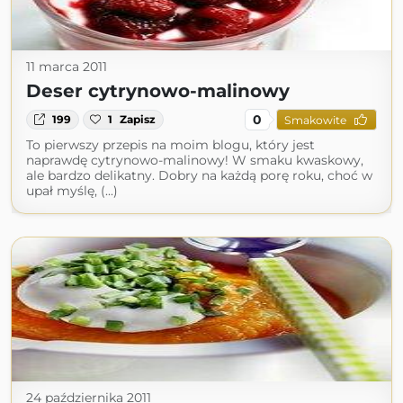
11 marca 2011
Deser cytrynowo-malinowy
0
199
1
Zapisz
Smakowite
To pierwszy przepis na moim blogu, który jest
naprawdę cytrynowo-malinowy! W smaku kwaskowy,
ale bardzo delikatny. Dobry na każdą porę roku, choć w
upał myślę, (...)
24 października 2011