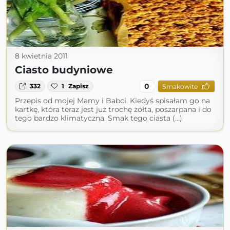
8 kwietnia 2011
Ciasto budyniowe
0
332
1
Zapisz
Smakowite
Przepis od mojej Mamy i Babci. Kiedyś spisałam go na
kartkę, która teraz jest już trochę żółta, poszarpana i do
tego bardzo klimatyczna. Smak tego ciasta (...)