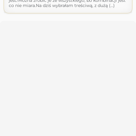
jeść!Można zrobić je ze wszystkiego, bo kombinacji jest
co nie miara.Na dziś wybrałam treściwą, z dużą (...)