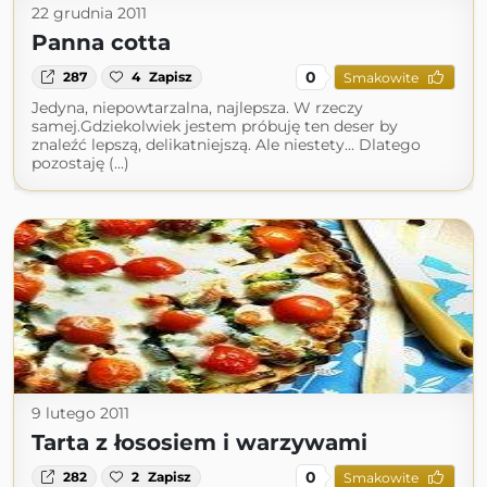
22 grudnia 2011
Panna cotta
0
287
4
Zapisz
Smakowite
Jedyna, niepowtarzalna, najlepsza. W rzeczy
samej.Gdziekolwiek jestem próbuję ten deser by
znaleźć lepszą, delikatniejszą. Ale niestety... Dlatego
pozostaję (...)
9 lutego 2011
Tarta z łososiem i warzywami
0
282
2
Zapisz
Smakowite