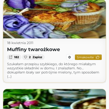
18 kwietnia 2011
Muffiny twarożkowe
0
182
2
Zapisz
Smakowite
Szukałam przepisu szybkiego, do którego miałabym
wszystkie składniki w domu. I znalazłam. No...
dokupiłam biały ser potrójnie mielony, tym sposobem
(...)