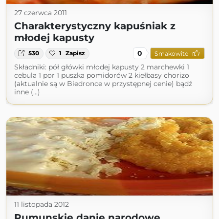
27 czerwca 2011
Charakterystyczny kapuśniak z
młodej kapusty
0
530
1
Zapisz
Smakowite
Składniki: pół główki młodej kapusty 2 marchewki 1
cebula 1 por 1 puszka pomidorów 2 kiełbasy chorizo
(aktualnie są w Biedronce w przystępnej cenie) bądź
inne (...)
11 listopada 2012
Rumunskie danie narodowe