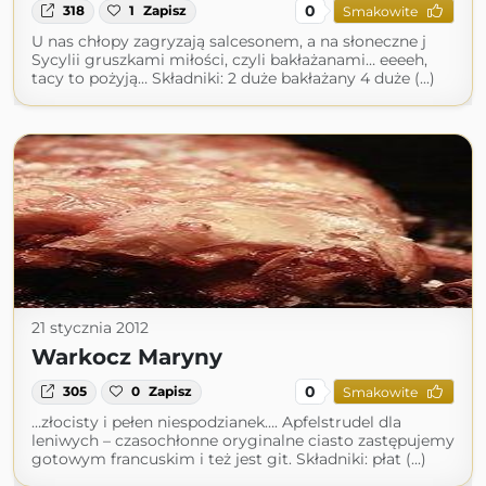
0
318
1
Zapisz
Smakowite
U nas chłopy zagryzają salcesonem, a na słoneczne j
Sycylii gruszkami miłości, czyli bakłażanami… eeeeh,
tacy to pożyją… Składniki: 2 duże bakłażany 4 duże (...)
21 stycznia 2012
Warkocz Maryny
0
305
0
Zapisz
Smakowite
…złocisty i pełen niespodzianek…. Apfelstrudel dla
leniwych – czasochłonne oryginalne ciasto zastępujemy
gotowym francuskim i też jest git. Składniki: płat (...)