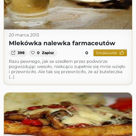
20 marca 2013
Mlekówka nalewka farmaceutów
0
398
0
Zapisz
Smakowite
Razu pewnego, jak se szedłem przez podwórze
pogwizdując wesoło, niekcąco zupełnie się mnie wzięło
i przewróciło. Ale tak się przewróciło, że aż buteleczka
(...)