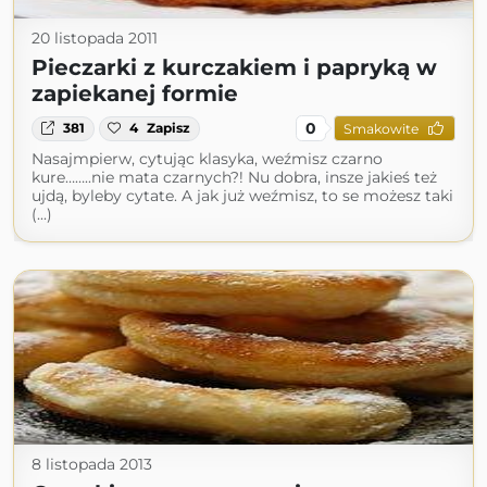
20 listopada 2011
Pieczarki z kurczakiem i papryką w
zapiekanej formie
0
381
4
Zapisz
Smakowite
Nasajmpierw, cytując klasyka, weźmisz czarno
kure……..nie mata czarnych?! Nu dobra, insze jakieś też
ujdą, byleby cytate. A jak już weźmisz, to se możesz taki
(...)
8 listopada 2013