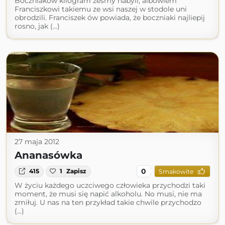
Boczniaków kilogram żeśmy nabyli, albowiem
Franciszkowi takiemu ze wsi naszej w stodole uni
obrodzili. Franciszek ów powiada, że boczniaki najliepij
rosno, jak (...)
27 maja 2012
Ananasówka
0
415
1
Zapisz
Smakowite
W życiu każdego uczciwego człowieka przychodzi taki
moment, że musi się napić alkoholu. No musi, nie ma
zmiłuj. U nas na ten przykład takie chwile przychodzo
(...)