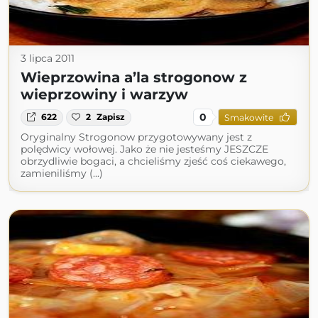
3 lipca 2011
Wieprzowina a’la strogonow z
wieprzowiny i warzyw
0
622
2
Zapisz
Smakowite
Oryginalny Strogonow przygotowywany jest z
polędwicy wołowej. Jako że nie jesteśmy JESZCZE
obrzydliwie bogaci, a chcieliśmy zjeść coś ciekawego,
zamieniliśmy (...)