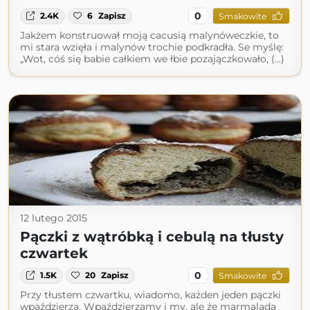
0
2.4K
6
Zapisz
Smakowite
Jakżem konstruował moją cacusią malynóweczkie, to
mi stara wzięła i malynów trochie podkradła. Se myślę:
„Wot, cóś się babie całkiem we łbie pozajączkowało, (...)
12 lutego 2015
Pączki z wątróbką i cebulą na tłusty
czwartek
0
1.5K
20
Zapisz
Smakowite
Przy tłustem czwartku, wiadomo, każden jeden pączki
wpaździerza. Wpaździerzamy i my, ale że marmalada