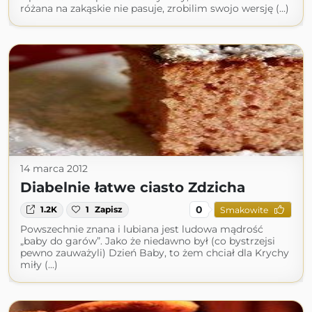
różana na zakąskie nie pasuje, zrobilim swojo wersję (...)
14 marca 2012
Diabelnie łatwe ciasto Zdzicha
0
1.2K
1
Zapisz
Smakowite
Powszechnie znana i lubiana jest ludowa mądrość
„baby do garów”. Jako że niedawno był (co bystrzejsi
pewno zauważyli) Dzień Baby, to żem chciał dla Krychy
miły (...)