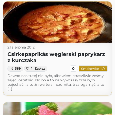
21 sierpnia 2012
Csirkepaprikás węgierski paprykarz
z kurczaka
0
369
1
Zapisz
Smakowite
Dawno nas tutej nie było, albowiem straszliwie żeśmy
zajęci ostatnio. No bo a to na wywczasy trza było
pojechać , a to żniwa tera, rozumita, trza ogarnąć, a to
(...)