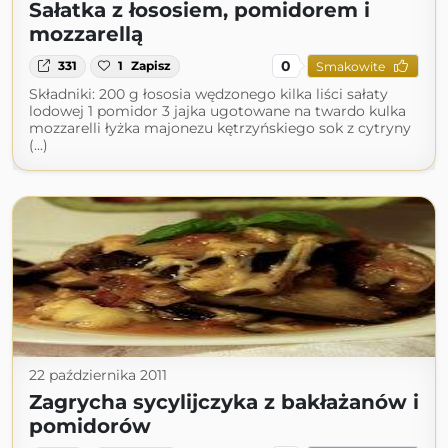
Sałatka z łososiem, pomidorem i
mozzarellą
0
331
1
Zapisz
Smakowite
Składniki: 200 g łososia wędzonego kilka liści sałaty
lodowej 1 pomidor 3 jajka ugotowane na twardo kulka
mozzarelli łyżka majonezu kętrzyńskiego sok z cytryny
(...)
22 października 2011
Zagrycha sycylijczyka z bakłażanów i
pomidorów