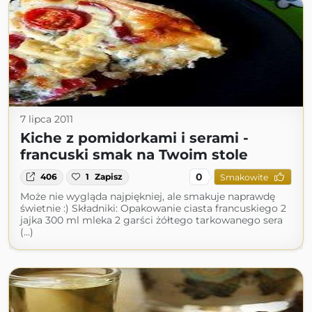
7 lipca 2011
Kiche z pomidorkami i serami -
francuski smak na Twoim stole
0
406
1
Zapisz
Smakowite
Może nie wygląda najpiękniej, ale smakuje naprawdę
świetnie :) Składniki: Opakowanie ciasta francuskiego 2
jajka 300 ml mleka 2 garści żółtego tarkowanego sera
(...)