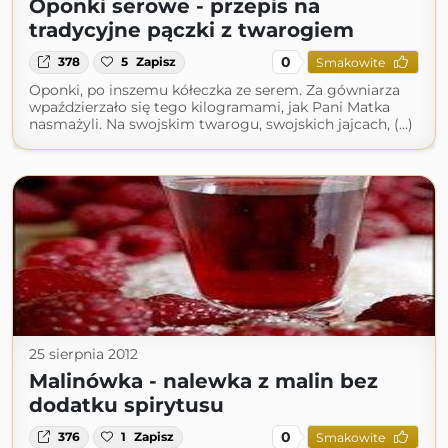
Oponki serowe - przepis na
tradycyjne pączki z twarogiem
0
378
5
Zapisz
Smakowite
Oponki, po inszemu kółeczka ze serem. Za gówniarza
wpaździerzało się tego kilogramami, jak Pani Matka
nasmażyli. Na swojskim twarogu, swojskich jajcach, (...)
25 sierpnia 2012
Malinówka - nalewka z malin bez
dodatku spirytusu
0
376
1
Zapisz
Smakowite