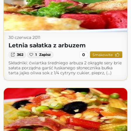
30 czerwca 2011
Letnia sałatka z arbuzem
0
362
1
Zapisz
Smakowite
Składniki: ćwiartka średniego arbuza 2 okrągłe sery brie
sałata porządna garść łuskanego słonecznika bułka
tarta jajko oliwa sok z 1/4 cytryny cukier, pieprz, (...)