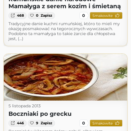
Mamałyga z serem kozim i śmietaną
0
468
0
Zapisz
Smakowite
Tradycyjne danie kuchni rumuńskiej, któro to mieli my
okazję posmakować na tegorocznych wywczasach.
Podobno ta mamałyga to takie żarcie dla chłopstwa
jest, (...)
5 listopada 2013
Boczniaki po grecku
0
446
9
Zapisz
Smakowite