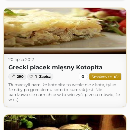
20 lipca 2012
Grecki placek mięsny Kotopita
0
290
1
Zapisz
Smakowite
Tłumaczyli nam, że kotopita to wcale nie z kota, tylko
że niby po greckiemu koto to kurczak jest. Nie
bardzawo się nam chce w to wierzyć, przeca mówio, że
w (...)