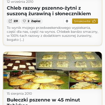
12 września 2010
Chleb razowy pszenno-żytni z
suszoną żurawiną i słonecznikiem
0
231
2
Zapisz
Smakowite
To wynik mojego przedweekendowego wypiekania,
część dla nas, część na wynos. Chlebek bardzo smaczny,
w 100%-tach razowy z dodatkiem suszonej żurawiny,
bogato (...)
15 sierpnia 2010
Bułeczki pszenne w 45 minut