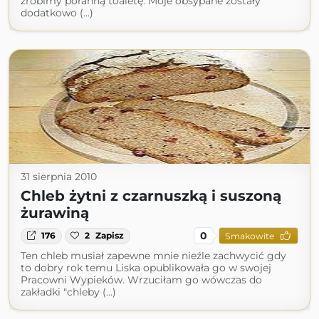
zrobimy poranną toaletę. Moje obsypane zostały
dodatkowo (...)
31 sierpnia 2010
Chleb żytni z czarnuszką i suszoną
żurawiną
0
176
2
Zapisz
Smakowite
Ten chleb musiał zapewne mnie nieźle zachwycić gdy
to dobry rok temu Liska opublikowała go w swojej
Pracowni Wypieków. Wrzuciłam go wówczas do
zakładki "chleby (...)