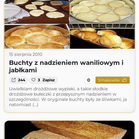
15 sierpnia 2010
Buchty z nadzieniem waniliowym i
jabłkami
0
244
3
Zapisz
Smakowite
Uwielbiam drożdżowe wypieki, a takie słodkie
drożdżowe bułeczki z przepysznym nadzieniem w
szczególności. W oryginale buchty były ze śliwkami, ja
natomiast (...)