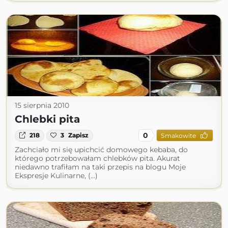
15 sierpnia 2010
Chlebki pita
0
218
3
Zapisz
Smakowite
Zachciało mi się upichcić domowego kebaba, do
którego potrzebowałam chlebków pita. Akurat
niedawno trafiłam na taki przepis na blogu Moje
Ekspresje Kulinarne, (...)