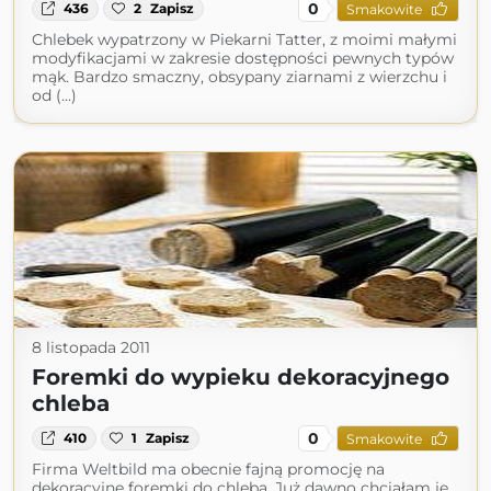
0
436
2
Zapisz
Smakowite
Chlebek wypatrzony w Piekarni Tatter, z moimi małymi
modyfikacjami w zakresie dostępności pewnych typów
mąk. Bardzo smaczny, obsypany ziarnami z wierzchu i
od (...)
8 listopada 2011
Foremki do wypieku dekoracyjnego
chleba
0
410
1
Zapisz
Smakowite
Firma Weltbild ma obecnie fajną promocję na
dekoracyjne foremki do chleba. Już dawno chciałam je