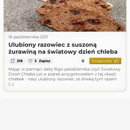
16 października 2011
Ulubiony razowiec z suszoną
żurawiną na światowy dzień chleba
0
218
3
Zapisz
Smakowite
Mając w pamięci datę 16go października czyli Światowy
Dzień Chleba już w piątek przygotowałam z tej okazji
chlebek - nasz ulubiony razowiec ze śliwką tym razem
(...)