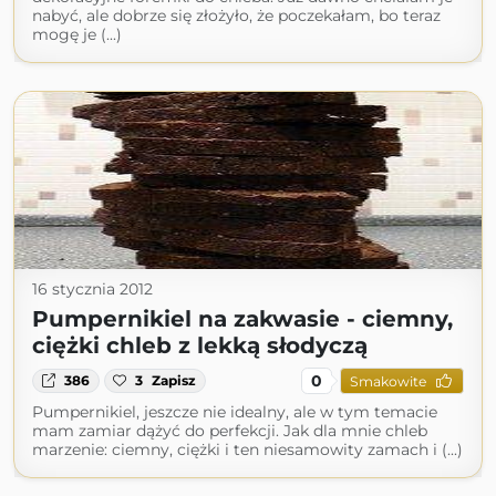
nabyć, ale dobrze się złożyło, że poczekałam, bo teraz
mogę je (...)
16 stycznia 2012
Pumpernikiel na zakwasie - ciemny,
ciężki chleb z lekką słodyczą
0
386
3
Zapisz
Smakowite
Pumpernikiel, jeszcze nie idealny, ale w tym temacie
mam zamiar dążyć do perfekcji. Jak dla mnie chleb
marzenie: ciemny, ciężki i ten niesamowity zamach i (...)