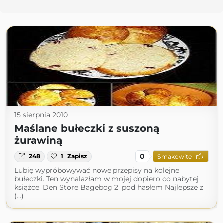
15 sierpnia 2010
Maślane bułeczki z suszoną
żurawiną
0
248
1
Zapisz
Smakowite
Lubię wypróbowywać nowe przepisy na kolejne
bułeczki. Ten wynalazłam w mojej dopiero co nabytej
książce 'Den Store Bagebog 2' pod hasłem Najlepsze z
(...)