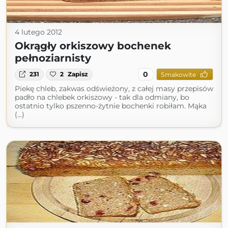
4 lutego 2012
Okrągły orkiszowy bochenek
pełnoziarnisty
0
231
2
Zapisz
Smakowite
Piekę chleb, zakwas odświeżony, z całej masy przepisów
padło na chlebek orkiszowy - tak dla odmiany, bo
ostatnio tylko pszenno-żytnie bochenki robiłam. Mąka
(...)