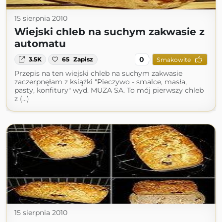
15 sierpnia 2010
Wiejski chleb na suchym zakwasie z
automatu
0
3.5K
65
Zapisz
Smakowite
Przepis na ten wiejski chleb na suchym zakwasie
zaczerpnęłam z książki "Pieczywo - smalce, masła,
pasty, konfitury" wyd. MUZA SA. To mój pierwszy chleb
z (...)
15 sierpnia 2010