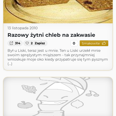
13 listopada 2010
Razowy żytni chleb na zakwasie
0
314
2
Zapisz
Smakowite
Był u Liski, teraz jest u mnie. Ten u Liski urzekł mnie
swoim sprężystym miąższem - tak przynajmniej
wnioskuje moje oko kiedy przypatruje się tym pysznym
(...)