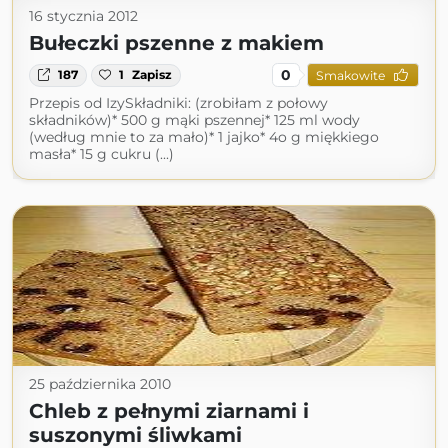
16 stycznia 2012
Bułeczki pszenne z makiem
0
187
1
Zapisz
Smakowite
Przepis od IzySkładniki: (zrobiłam z połowy
składników)* 500 g mąki pszennej* 125 ml wody
(według mnie to za mało)* 1 jajko* 4o g miękkiego
masła* 15 g cukru (...)
25 października 2010
Chleb z pełnymi ziarnami i
suszonymi śliwkami