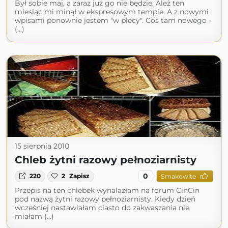
Był sobie maj, a zaraz już go nie będzie. Ależ ten
miesiąc mi minął w ekspresowym tempie. A z nowymi
wpisami ponownie jestem "w plecy". Coś tam nowego -
(...)
15 sierpnia 2010
Chleb żytni razowy pełnoziarnisty
0
220
2
Zapisz
Smakowite
Przepis na ten chlebek wynalazłam na forum CinCin
pod nazwą żytni razowy pełnoziarnisty. Kiedy dzień
wcześniej nastawiałam ciasto do zakwaszania nie
miałam (...)