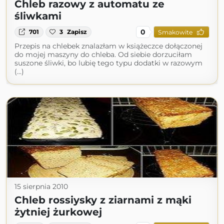
Chleb razowy z automatu ze
śliwkami
0
701
3
Zapisz
Smakowite
Przepis na chlebek znalazłam w książeczce dołączonej
do mojej maszyny do chleba. Od siebie dorzuciłam
suszone śliwki, bo lubię tego typu dodatki w razowym
(...)
15 sierpnia 2010
Chleb rossiysky z ziarnami z mąki
żytniej żurkowej