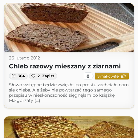
26 lutego 2012
Chleb razowy mieszany z ziarnami
0
364
2
Zapisz
Smakowite
Słowo wstępne będzie zwięzłe: po prostu zachciało nam
się chleba. Ale żeby nie powtarzać tego samego
przepisu w nieskończoność sięgnęłam po książkę
Małgorzaty (...)