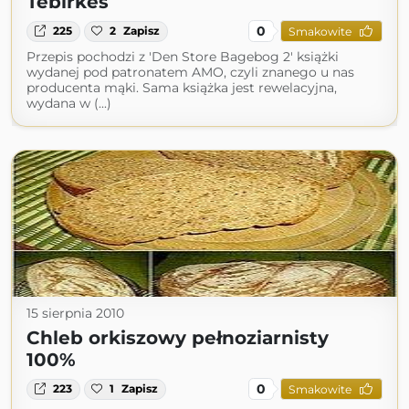
Tebirkes
0
225
2
Zapisz
Smakowite
Przepis pochodzi z 'Den Store Bagebog 2' książki
wydanej pod patronatem AMO, czyli znanego u nas
producenta mąki. Sama książka jest rewelacyjna,
wydana w (...)
15 sierpnia 2010
Chleb orkiszowy pełnoziarnisty
100%
0
223
1
Zapisz
Smakowite