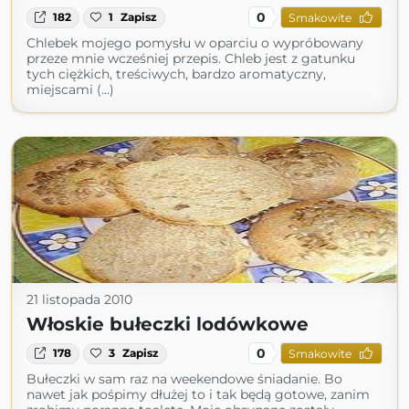
0
182
1
Zapisz
Smakowite
Chlebek mojego pomysłu w oparciu o wypróbowany
przeze mnie wcześniej przepis. Chleb jest z gatunku
tych ciężkich, treściwych, bardzo aromatyczny,
miejscami (...)
21 listopada 2010
Włoskie bułeczki lodówkowe
0
178
3
Zapisz
Smakowite
Bułeczki w sam raz na weekendowe śniadanie. Bo
nawet jak pośpimy dłużej to i tak będą gotowe, zanim