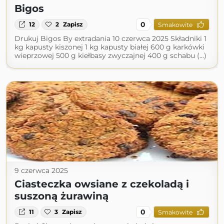
Bigos
0
12
2
Zapisz
Smakowite
Drukuj Bigos By extradania 10 czerwca 2025 Składniki 1
kg kapusty kiszonej 1 kg kapusty białej 600 g karkówki
wieprzowej 500 g kiełbasy zwyczajnej 400 g schabu (...)
9 czerwca 2025
Ciasteczka owsiane z czekoladą i
suszoną żurawiną
0
11
3
Zapisz
Smakowite