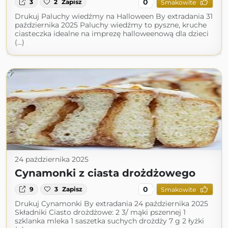
0
3
2
Zapisz
Smakowite
Drukuj Paluchy wiedźmy na Halloween By extradania 31
października 2025 Paluchy wiedźmy to pyszne, kruche
ciasteczka idealne na imprezę halloweenową dla dzieci
(...)
24 października 2025
Cynamonki z ciasta drożdżowego
0
9
3
Zapisz
Smakowite
Drukuj Cynamonki By extradania 24 października 2025
Składniki Ciasto drożdżowe: 2 3/ mąki pszennej 1
szklanka mleka 1 saszetka suchych drożdży 7 g 2 łyżki