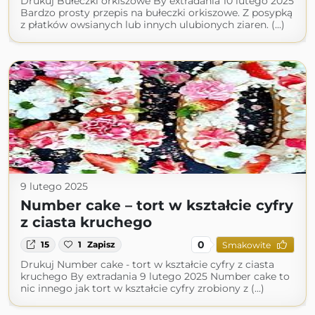
Drukuj Bułeczki orkiszowe By extradania 10 lutego 2025
Bardzo prosty przepis na bułeczki orkiszowe. Z posypką
z płatków owsianych lub innych ulubionych ziaren. (...)
9 lutego 2025
Number cake – tort w kształcie cyfry
z ciasta kruchego
0
15
1
Zapisz
Smakowite
Drukuj Number cake - tort w kształcie cyfry z ciasta
kruchego By extradania 9 lutego 2025 Number cake to
nic innego jak tort w kształcie cyfry zrobiony z (...)