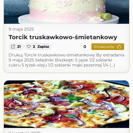
9 maja 2025
Torcik truskawkowo-śmietankowy
0
21
2
Zapisz
Smakowite
Drukuj Torcik truskawkowo-śmietankowy By extradania
9 maja 2025 Składniki Biszkopt: 5 jajek 1/2 szklanki
cukru 5 łyżek oleju 1/2 szklanki mąki pszennej 1/4 (...)