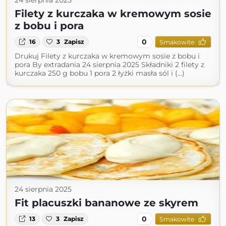
24 sierpnia 2025
Filety z kurczaka w kremowym sosie
z bobu i pora
0
16
3
Zapisz
Smakowite
Drukuj Filety z kurczaka w kremowym sosie z bobu i
pora By extradania 24 sierpnia 2025 Składniki 2 filety z
kurczaka 250 g bobu 1 pora 2 łyżki masła sól i (...)
24 sierpnia 2025
Fit placuszki bananowe ze skyrem
0
13
3
Zapisz
Smakowite