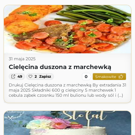
31 maja 2025
Cielęcina duszona z marchewką
0
49
2
Zapisz
Smakowite
Drukuj Cielęcina duszona z marchewką By extradania 31
maja 2025 Składniki 600 g cielęciny 5 marchewek 1
cebula ząbek czosnku 150 ml bulionu lub wody sól i (...)