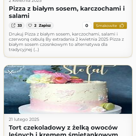
2 kwietnia 2025
Pizza z białym sosem, karczochami i
salami
0
33
2
Zapisz
Smakowite
Drukuj Pizza z białym sosem, karczochami, salami i
czerwoną cebulą By extradania 2 kwietnia 2025 Pizza z
białym sosem czosnkowym to alternatywa dla
tradycyjnej (...)
21 lutego 2025
Tort czekoladowy z żelką owoców
leśnych i kremem śmietankowym