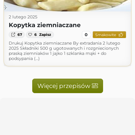
2 lutego 2025
Kopytka ziemniaczane
0
67
6
Zapisz
Smakowite
Drukuj Kopytka ziemniaczane By extradania 2 lutego
2025 Składniki 500 g ugotowanych i rozgniecionych
praską ziemniaków 1 jajko 1 szklanka mąki + do
podsypania (...)
Więcej przepisów