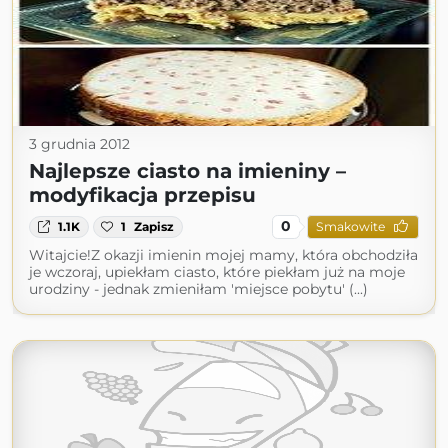
3 grudnia 2012
Najlepsze ciasto na imieniny –
modyfikacja przepisu
0
1.1K
1
Zapisz
Smakowite
Witajcie!Z okazji imienin mojej mamy, która obchodziła
je wczoraj, upiekłam ciasto, które piekłam już na moje
urodziny - jednak zmieniłam 'miejsce pobytu' (...)