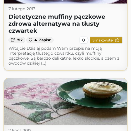
7 lutego 2013
Dietetyczne muffiny pączkowe
zdrowa alternatywa na tłusty
czwartek
0
712
4
Zapisz
Smakowite
Witajcie!Dzisiaj podam Wam przepis na moją
interpretację tłustego czwartku, czyli muffiny
pączkowe. Są bardzo delikatne, lekko słodkie, a dżem z
owoców dzikiej (...)
2 lipca 2012