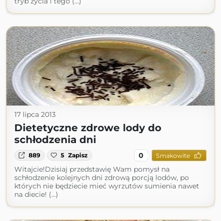
tryb życia i tego (...)
17 lipca 2013
Dietetyczne zdrowe lody do
schłodzenia dni
0
889
5
Zapisz
Smakowite
Witajcie!Dzisiaj przedstawię Wam pomysł na
schłodzenie kolejnych dni zdrową porcją lodów, po
których nie będziecie mieć wyrzutów sumienia nawet
na diecie! (...)