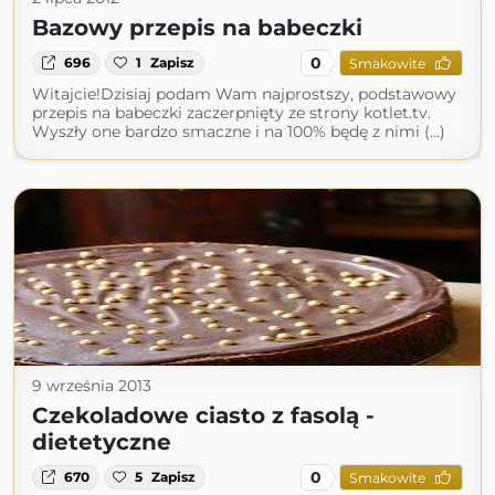
Bazowy przepis na babeczki
0
696
1
Zapisz
Smakowite
Witajcie!Dzisiaj podam Wam najprostszy, podstawowy
przepis na babeczki zaczerpnięty ze strony kotlet.tv.
Wyszły one bardzo smaczne i na 100% będę z nimi (...)
9 września 2013
Czekoladowe ciasto z fasolą -
dietetyczne
0
670
5
Zapisz
Smakowite