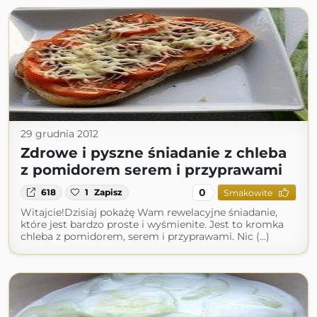
29 grudnia 2012
Zdrowe i pyszne śniadanie z chleba
z pomidorem serem i przyprawami
0
618
1
Zapisz
Smakowite
Witajcie!Dzisiaj pokażę Wam rewelacyjne śniadanie,
które jest bardzo proste i wyśmienite. Jest to kromka
chleba z pomidorem, serem i przyprawami. Nic (...)