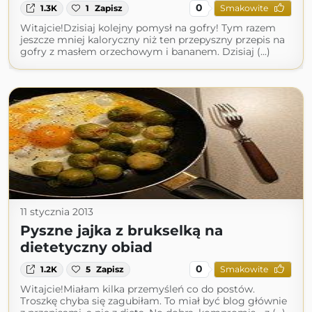
0
1.3K
1
Zapisz
Smakowite
Witajcie!Dzisiaj kolejny pomysł na gofry! Tym razem
jeszcze mniej kaloryczny niż ten przepyszny przepis na
gofry z masłem orzechowym i bananem. Dzisiaj (...)
11 stycznia 2013
Pyszne jajka z brukselką na
dietetyczny obiad
0
1.2K
5
Zapisz
Smakowite
Witajcie!Miałam kilka przemyśleń co do postów.
Troszkę chyba się zagubiłam. To miał być blog głównie