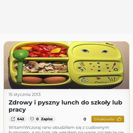
15 stycznia 2013
Zdrowy i pyszny lunch do szkoły lub
pracy
0
642
0
Zapisz
Smakowite
Witam!Wczoraj rano obudziłam się z cudownym
humorem, a po tym jak weszłam na wagę, szczęście się