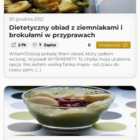
30 grudnia 2012
Dietetyczny obiad z ziemniakami i
brokułami w przyprawach
0
2.7K
7
Zapisz
Smakowite
Witam!Dzisiaj pokażę Wam obiad, który jadłam
wczoraj. Wyszedł WYŚMIENITY. To chyba moja ulubiona
opcja. Nie jestem wielką fanką mięsa - od czasu do
czasu zjem, (...)