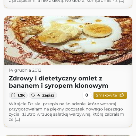
z przepisami, a nie z dietą. No dobra, kompromis - z (...)
14 grudnia 2012
Zdrowy i dietetyczny omlet z
bananem i syropem klonowym
0
1.2K
4
Zapisz
Smakowite
Witajcie!Dzisiaj przepis na śniadanie, które wczoraj
przygotowałam na piękny początek nowego lepszego
życia! :)Jutro wrzucę sałatkę warzywną, którą zabrałam
ze (...)