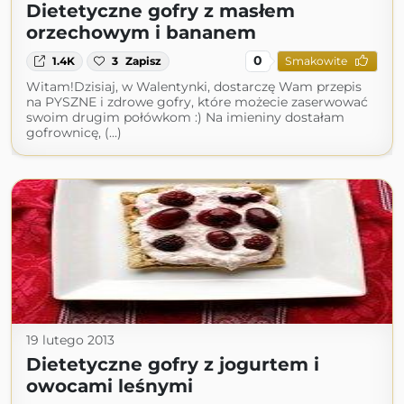
Dietetyczne gofry z masłem
orzechowym i bananem
0
1.4K
3
Zapisz
Smakowite
Witam!Dzisiaj, w Walentynki, dostarczę Wam przepis
na PYSZNE i zdrowe gofry, które możecie zaserwować
swoim drugim połówkom :) Na imieniny dostałam
gofrownicę, (...)
19 lutego 2013
Dietetyczne gofry z jogurtem i
owocami leśnymi