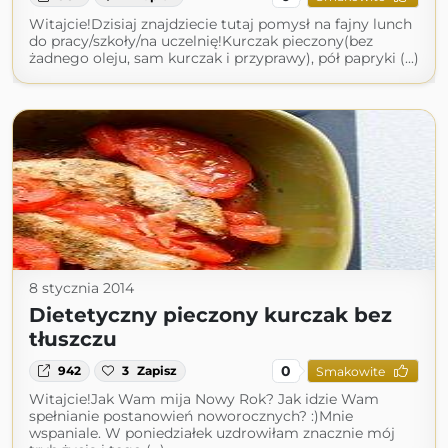
Witajcie!Dzisiaj znajdziecie tutaj pomysł na fajny lunch
do pracy/szkoły/na uczelnię!Kurczak pieczony(bez
żadnego oleju, sam kurczak i przyprawy), pół papryki (...)
8 stycznia 2014
Dietetyczny pieczony kurczak bez
tłuszczu
0
942
3
Zapisz
Smakowite
Witajcie!Jak Wam mija Nowy Rok? Jak idzie Wam
spełnianie postanowień noworocznych? :)Mnie
wspaniale. W poniedziałek uzdrowiłam znacznie mój