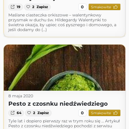
0
19
2
Zapisz
Smakowite
Maślane ciasteczka orkiszowe – walentynkowy
przysmak w duchu św. Hildegardy Walentynki to
świetna okazja, by upiec coś pysznego i domowego, a
jeśli dodamy do (...)
8 maja 2020
Pesto z czosnku niedźwiedziego
0
64
2
Zapisz
Smakowite
Tyle lat i dopiero pierwszy raz w trym roku się … Artykuł
Pesto z czosnku niedźwiedziego pochodzi z serwisu