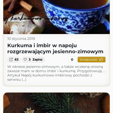
10 stycznia 2019
Kurkuma i imbir w napoju
rozgrzewającym jesienno-zimowym
0
63
3
Zapisz
Smakowite
W okresie jesienno-zimowym, a także wczesną wiosną
zawsze mam w domu imbir i kurkumę. Przygotowuję …
Artykuł Napój kurkumowo-imbirowy pochodzi z
serwisu (...)