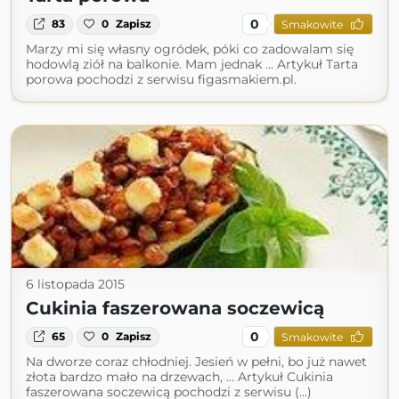
0
83
0
Zapisz
Smakowite
Marzy mi się własny ogródek, póki co zadowalam się
hodowlą ziół na balkonie. Mam jednak … Artykuł Tarta
porowa pochodzi z serwisu figasmakiem.pl.
6 listopada 2015
Cukinia faszerowana soczewicą
0
65
0
Zapisz
Smakowite
Na dworze coraz chłodniej. Jesień w pełni, bo już nawet
złota bardzo mało na drzewach, … Artykuł Cukinia
faszerowana soczewicą pochodzi z serwisu (...)