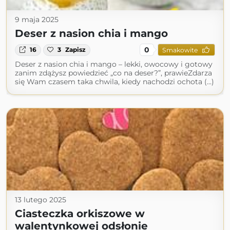
9 maja 2025
Deser z nasion chia i mango
0
16
3
Zapisz
Smakowite
Deser z nasion chia i mango – lekki, owocowy i gotowy
zanim zdążysz powiedzieć „co na deser?”, prawieZdarza
się Wam czasem taka chwila, kiedy nachodzi ochota (...)
13 lutego 2025
Ciasteczka orkiszowe w
walentynkowej odsłonie