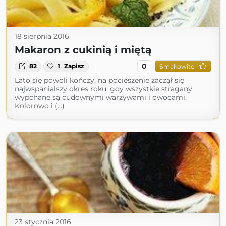
18 sierpnia 2016
Makaron z cukinią i miętą
0
82
1
Zapisz
Smakowite
Lato się powoli kończy, na pocieszenie zaczął się
najwspanialszy okres roku, gdy wszystkie stragany
wypchane są cudownymi warzywami i owocami.
Kolorowo i (...)
23 stycznia 2016