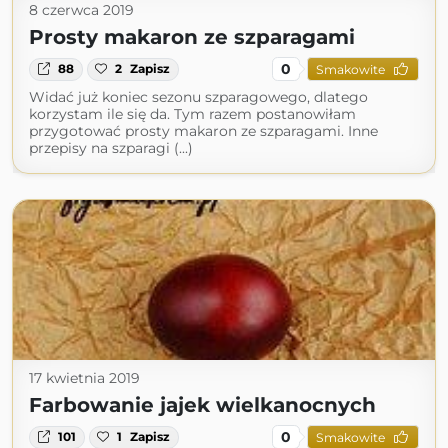
8 czerwca 2019
Prosty makaron ze szparagami
0
88
2
Zapisz
Smakowite
Widać już koniec sezonu szparagowego, dlatego
korzystam ile się da. Tym razem postanowiłam
przygotować prosty makaron ze szparagami. Inne
przepisy na szparagi (...)
17 kwietnia 2019
Farbowanie jajek wielkanocnych
0
101
1
Zapisz
Smakowite