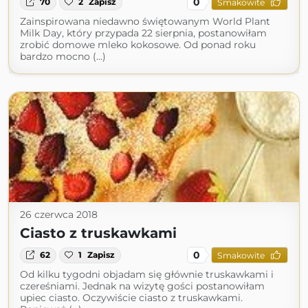
0
70
2
Zapisz
Smakowite
Zainspirowana niedawno świętowanym World Plant
Milk Day, który przypada 22 sierpnia, postanowiłam
zrobić domowe mleko kokosowe. Od ponad roku
bardzo mocno (...)
26 czerwca 2018
Ciasto z truskawkami
0
62
1
Zapisz
Smakowite
Od kilku tygodni objadam się głównie truskawkami i
czereśniami. Jednak na wizytę gości postanowiłam
upiec ciasto. Oczywiście ciasto z truskawkami.