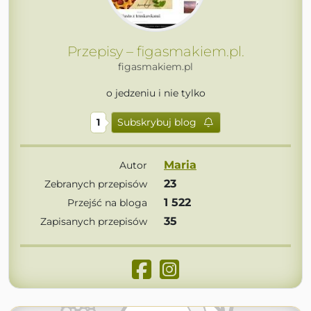
Przepisy – figasmakiem.pl.
figasmakiem.pl
o jedzeniu i nie tylko
1
Subskrybuj blog
Maria
Autor
23
Zebranych przepisów
1 522
Przejść na bloga
35
Zapisanych przepisów