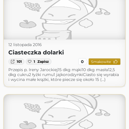
12 listopada 2016
Ciasteczka dolarki
0
101
1
Zapisz
Smakowite
Przepis p. Ireny Jarockiej15 dkg mąki10 dkg masła12,5
dkg cukru2 łyżki rumu1 jajkorodzynkiCiasto się wyrabia
i wycina małe krążki, które piecze się około 15 (...)