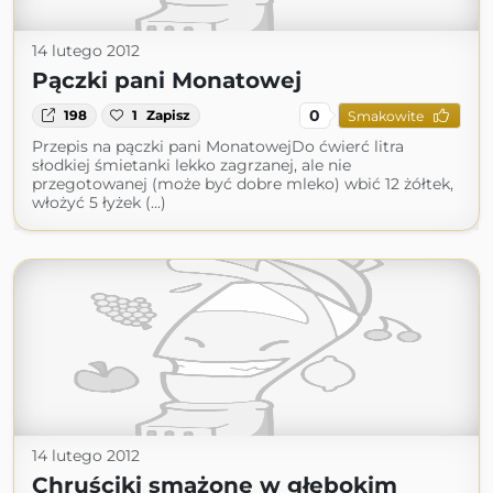
14 lutego 2012
Pączki pani Monatowej
0
198
1
Zapisz
Smakowite
Przepis na pączki pani MonatowejDo ćwierć litra
słodkiej śmietanki lekko zagrzanej, ale nie
przegotowanej (może być dobre mleko) wbić 12 żółtek,
włożyć 5 łyżek (...)
14 lutego 2012
Chruściki smażone w głębokim