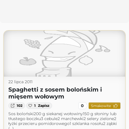
22 lipca 2011
Spaghetti z sosem bolońskim i
mięsem wołowym
0
102
1
Zapisz
Smakowite
Sos boloński200 g siekanej wołowiny150 g słoniny lub
tłustego boczku3 cebule2 marchewki2 selery zielone2
łyżki przecieru pomidorowego1 szklanka rosołu2 ząbki
(...)