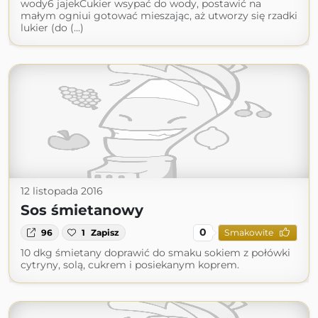
wody6 jajekCukier wsypać do wody, postawić na
małym ogniui gotować mieszając, aż utworzy się rzadki
lukier (do (...)
12 listopada 2016
Sos śmietanowy
0
96
1
Zapisz
Smakowite
10 dkg śmietany doprawić do smaku sokiem z połówki
cytryny, solą, cukrem i posiekanym koprem.