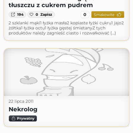
tłuszczu z cukrem pudrem
0
194
0
Zapisz
Smakowite
2 szklanki mąki1 łyżka masła2 kopiaste łyżki cukru1 jajo2
żółtka1 łyżka octu1 łyżka gęstej śmietanyZ tych
produktów należy zagnieść ciasto i rozwałkować (...)
22 lipca 2011
Nekrolog
Prywatny