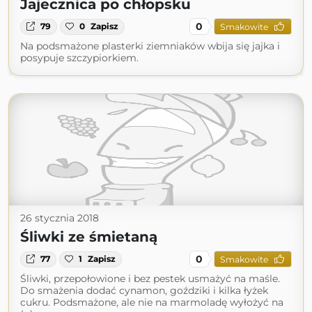
Jajecznica po chłopsku
0
79
0
Zapisz
Smakowite
Na podsmażone plasterki ziemniaków wbija się jajka i
posypuje szczypiorkiem.
26 stycznia 2018
Śliwki ze śmietaną
0
77
1
Zapisz
Smakowite
Śliwki, przepołowione i bez pestek usmażyć na maśle.
Do smażenia dodać cynamon, goździki i kilka łyżek
cukru. Podsmażone, ale nie na marmoladę wyłożyć na