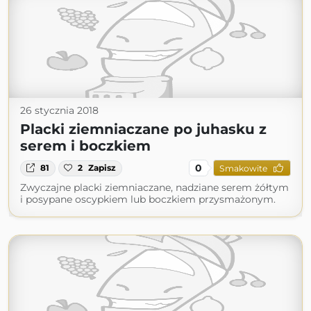
26 stycznia 2018
Placki ziemniaczane po juhasku z
serem i boczkiem
0
81
2
Zapisz
Smakowite
Zwyczajne placki ziemniaczane, nadziane serem żółtym
i posypane oscypkiem lub boczkiem przysmażonym.