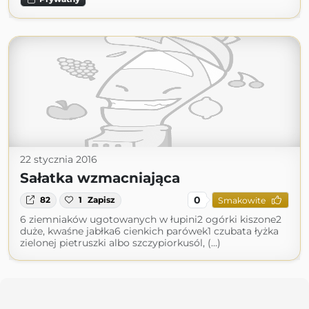
22 stycznia 2016
Sałatka wzmacniająca
0
82
1
Zapisz
Smakowite
6 ziemniaków ugotowanych w łupini2 ogórki kiszone2
duże, kwaśne jabłka6 cienkich parówek1 czubata łyżka
zielonej pietruszki albo szczypiorkusól, (...)