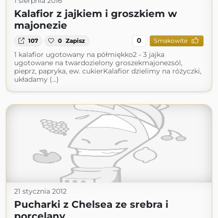
1 sierpnia 2016
Kalafior z jajkiem i groszkiem w
majonezie
0
107
0
Zapisz
Smakowite
1 kalafior ugotowany na półmiękko2 - 3 jajka
ugotowane na twardozielony groszekmajonezsól,
pieprz, papryka, ew. cukierKalafior dzielimy na różyczki,
układamy (...)
21 stycznia 2012
Pucharki z Chelsea ze srebra i
porcelany