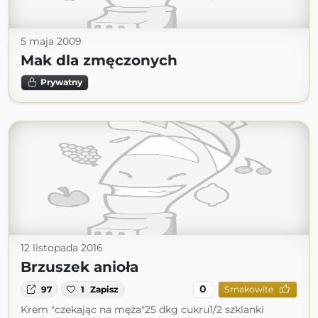
5 maja 2009
Mak dla zmęczonych
Prywatny
12 listopada 2016
Brzuszek anioła
0
97
1
Zapisz
Smakowite
Krem "czekając na męża"25 dkg cukru1/2 szklanki