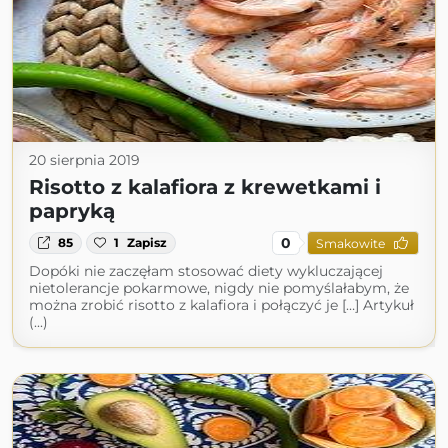
20 sierpnia 2019
Risotto z kalafiora z krewetkami i
papryką
0
85
1
Zapisz
Smakowite
Dopóki nie zaczęłam stosować diety wykluczającej
nietolerancje pokarmowe, nigdy nie pomyślałabym, że
można zrobić risotto z kalafiora i połączyć je […] Artykuł
(...)