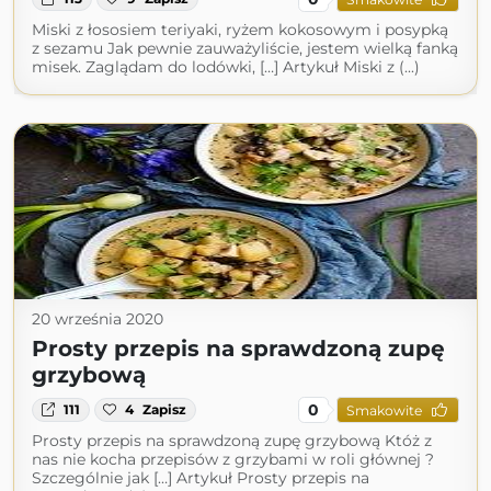
Miski z łososiem teriyaki, ryżem kokosowym i posypką
z sezamu Jak pewnie zauważyliście, jestem wielką fanką
misek. Zaglądam do lodówki, […] Artykuł Miski z (...)
20 września 2020
Prosty przepis na sprawdzoną zupę
grzybową
0
111
4
Zapisz
Smakowite
Prosty przepis na sprawdzoną zupę grzybową Któż z
nas nie kocha przepisów z grzybami w roli głównej ?
Szczególnie jak […] Artykuł Prosty przepis na