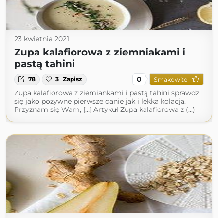
23 kwietnia 2021
Zupa kalafiorowa z ziemniakami i
pastą tahini
0
78
3
Zapisz
Smakowite
Zupa kalafiorowa z ziemiankami i pastą tahini sprawdzi
się jako pożywne pierwsze danie jak i lekka kolacja.
Przyznam się Wam, […] Artykuł Zupa kalafiorowa z (...)