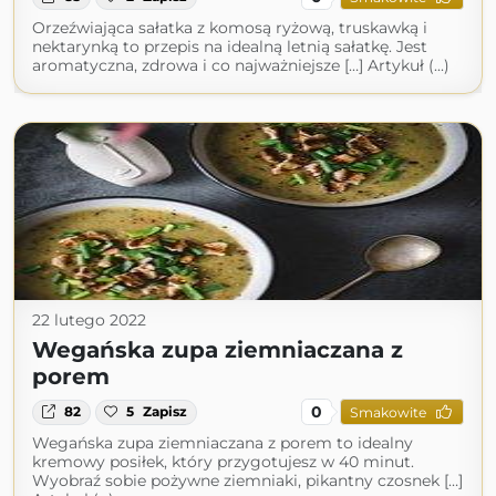
Orzeźwiająca sałatka z komosą ryżową, truskawką i
nektarynką to przepis na idealną letnią sałatkę. Jest
aromatyczna, zdrowa i co najważniejsze […] Artykuł (...)
22 lutego 2022
Wegańska zupa ziemniaczana z
porem
0
82
5
Zapisz
Smakowite
Wegańska zupa ziemniaczana z porem to idealny
kremowy posiłek, który przygotujesz w 40 minut.
Wyobraź sobie pożywne ziemniaki, pikantny czosnek […]