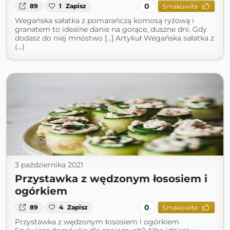
0
89
1
Zapisz
Smakowite
Wegańska sałatka z pomarańczą komosą ryżową i
granatem to idealne danie na gorące, duszne dni. Gdy
dodasz do niej mnóstwo […] Artykuł Wegańska sałatka z
(...)
3 października 2021
Przystawka z wędzonym łososiem i
ogórkiem
0
89
4
Zapisz
Smakowite
Przystawka z wędzonym łososiem i ogórkiem