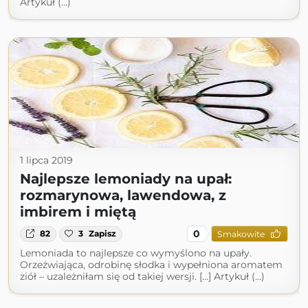
Artykuł (...)
1 lipca 2019
Najlepsze lemoniady na upał:
rozmarynowa, lawendowa, z
imbirem i miętą
0
82
3
Zapisz
Smakowite
Lemoniada to najlepsze co wymyślono na upały.
Orzeźwiająca, odrobinę słodka i wypełniona aromatem
ziół – uzależniłam się od takiej wersji. […] Artykuł (...)