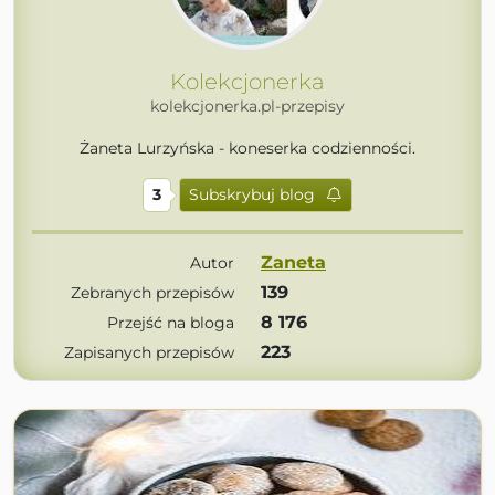
Kolekcjonerka
kolekcjonerka.pl-przepisy
Żaneta Lurzyńska - koneserka codzienności.
3
Subskrybuj blog
Zaneta
Autor
139
Zebranych przepisów
8 176
Przejść na bloga
223
Zapisanych przepisów