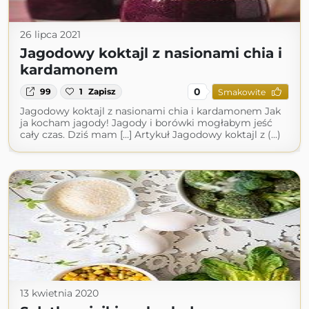
26 lipca 2021
Jagodowy koktajl z nasionami chia i
kardamonem
0
99
1
Zapisz
Smakowite
Jagodowy koktajl z nasionami chia i kardamonem Jak
ja kocham jagody! Jagody i borówki mogłabym jeść
cały czas. Dziś mam […] Artykuł Jagodowy koktajl z (...)
13 kwietnia 2020