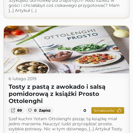
Szykujesz domówkę dla znajomych? Albo idziesz w
gości i chciałabyś coś ciekawego przygotować? Mam
[…] Artykuł (...)
6 lutego 2019
Tosty z pastą z awokado i salsą
pomidorową z książki Prosto
Ottolenghi
0
89
0
Zapisz
Smakowite
Szef kuchni Yotam Ottolenghi pisząc tą książkę miał
jedno marzenie. Nauczyć ludzi przyrządzać proste,
szybkie potrawy. Nic w tym dziwnego, […] Artykuł Tosty