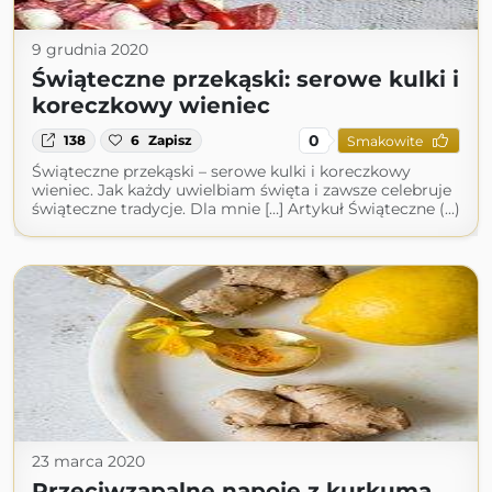
9 grudnia 2020
Świąteczne przekąski: serowe kulki i
koreczkowy wieniec
0
138
6
Zapisz
Smakowite
Świąteczne przekąski – serowe kulki i koreczkowy
wieniec. Jak każdy uwielbiam święta i zawsze celebruje
świąteczne tradycje. Dla mnie […] Artykuł Świąteczne (...)
23 marca 2020
Przeciwzapalne napoje z kurkumą