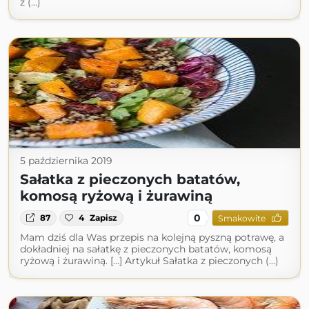
z (...)
5 października 2019
Sałatka z pieczonych batatów,
komosą ryżową i żurawiną
0
87
4
Zapisz
Smakowite
Mam dziś dla Was przepis na kolejną pyszną potrawę, a
dokładniej na sałatkę z pieczonych batatów, komosą
ryżową i żurawiną. […] Artykuł Sałatka z pieczonych (...)