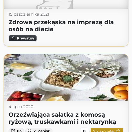
15 października 2021
Zdrowa przekąska na imprezę dla
osób na diecie
Prywatny
4 lipca 2020
Orzeźwiająca sałatka z komosą
ryżową, truskawkami i nektarynką
0
83
2
Zapisz
Smakowite