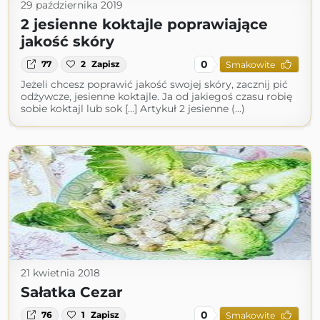
29 października 2019
2 jesienne koktajle poprawiające
jakość skóry
0
77
2
Zapisz
Smakowite
Jeżeli chcesz poprawić jakość swojej skóry, zacznij pić
odżywcze, jesienne koktajle. Ja od jakiegoś czasu robię
sobie koktajl lub sok […] Artykuł 2 jesienne (...)
21 kwietnia 2018
Sałatka Cezar
0
76
1
Zapisz
Smakowite