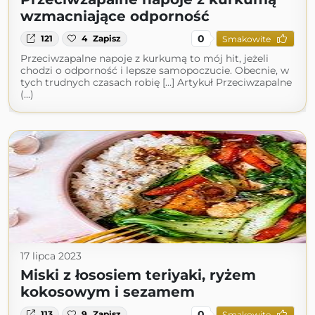
wzmacniające odporność
0
121
4
Zapisz
Smakowite
Przeciwzapalne napoje z kurkumą to mój hit, jeżeli
chodzi o odporność i lepsze samopoczucie. Obecnie, w
tych trudnych czasach robię […] Artykuł Przeciwzapalne
(...)
17 lipca 2023
Miski z łososiem teriyaki, ryżem
kokosowym i sezamem
0
113
9
Zapisz
Smakowite