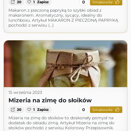
0
20
1
Zapisz
Smakowite
Makaron z pieczoną papryką to szybki obiad z
makaronem. Aromatyczny, sycący, idealny do
lunchboxu. Artykuł MAKARON Z PIECZONĄ PAPRYKĄ
pochodzi z serwisu (...)
15 września 2023
Mizeria na zimę do słoików
0
20
1
Zapisz
Smakowite
Mizeria na zimę do słoików to doskonały pomysł na
dodatek do obiadu zimą. Artykuł Mizeria na zimę do
słoików pochodzi z serwisu Kolorowy Przepisownik.