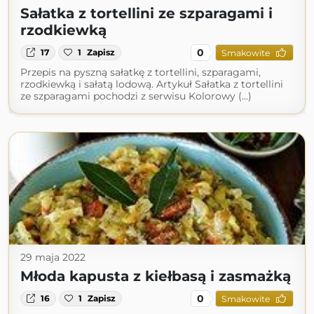
Sałatka z tortellini ze szparagami i
rzodkiewką
0
17
1
Zapisz
Smakowite
Przepis na pyszną sałatkę z tortellini, szparagami,
rzodkiewką i sałatą lodową. Artykuł Sałatka z tortellini
ze szparagami pochodzi z serwisu Kolorowy (...)
29 maja 2022
Młoda kapusta z kiełbasą i zasmażką
0
16
1
Zapisz
Smakowite