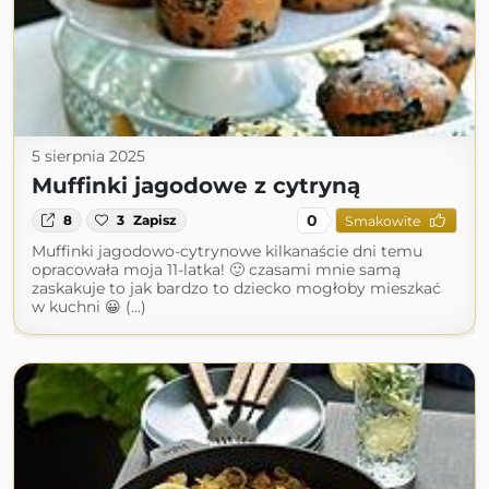
5 sierpnia 2025
Muffinki jagodowe z cytryną
0
8
3
Zapisz
Smakowite
Muffinki jagodowo-cytrynowe kilkanaście dni temu
opracowała moja 11-latka! 🙂 czasami mnie samą
zaskakuje to jak bardzo to dziecko mogłoby mieszkać
w kuchni 😀 (...)