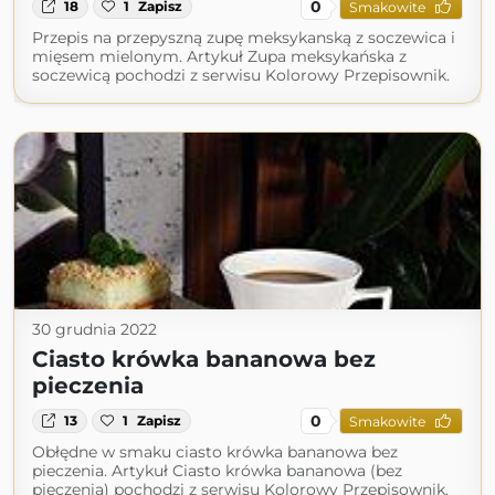
0
18
1
Zapisz
Smakowite
Przepis na przepyszną zupę meksykanską z soczewica i
mięsem mielonym. Artykuł Zupa meksykańska z
soczewicą pochodzi z serwisu Kolorowy Przepisownik.
30 grudnia 2022
Ciasto krówka bananowa bez
pieczenia
0
13
1
Zapisz
Smakowite
Obłędne w smaku ciasto krówka bananowa bez
pieczenia. Artykuł Ciasto krówka bananowa (bez
pieczenia) pochodzi z serwisu Kolorowy Przepisownik.