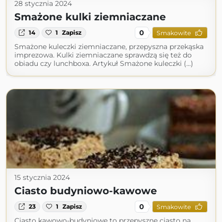
28 stycznia 2024
Smażone kulki ziemniaczane
0
14
1
Zapisz
Smakowite
Smażone kuleczki ziemniaczane, przepyszna przekąska
imprezowa. Kulki ziemniaczane sprawdzą się też do
obiadu czy lunchboxa. Artykuł Smażone kuleczki (...)
15 stycznia 2024
Ciasto budyniowo-kawowe
0
23
1
Zapisz
Smakowite
Ciasto kawowo-budyniowe to przepyszne ciasto na