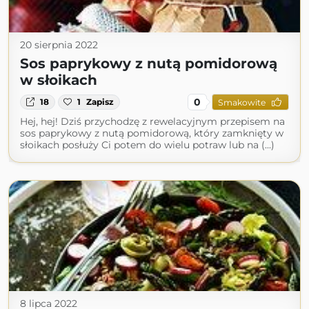
20 sierpnia 2022
Sos paprykowy z nutą pomidorową
w słoikach
0
18
1
Zapisz
Smakowite
Hej, hej! Dziś przychodzę z rewelacyjnym przepisem na
sos paprykowy z nutą pomidorową, który zamknięty w
słoikach posłuży Ci potem do wielu potraw lub na (...)
8 lipca 2022