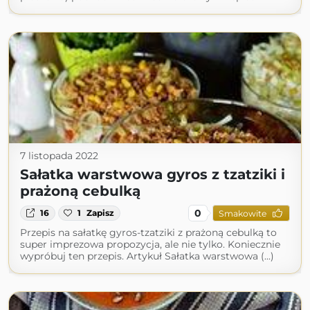
7 listopada 2022
Sałatka warstwowa gyros z tzatziki i
prażoną cebulką
0
16
1
Zapisz
Smakowite
Przepis na sałatkę gyros-tzatziki z prażoną cebulką to
super imprezowa propozycja, ale nie tylko. Koniecznie
wypróbuj ten przepis. Artykuł Sałatka warstwowa (...)