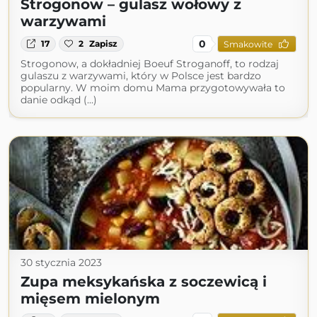
Strogonow – gulasz wołowy z
warzywami
0
17
2
Zapisz
Smakowite
Strogonow, a dokładniej Boeuf Stroganoff, to rodzaj
gulaszu z warzywami, który w Polsce jest bardzo
popularny. W moim domu Mama przygotowywała to
danie odkąd (...)
30 stycznia 2023
Zupa meksykańska z soczewicą i
mięsem mielonym