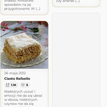
znaleźć mnóstwo
czy ananas (...)
sposobów na jej
przygotowanie. W (...)
26 maja 2012
Ciasto Rafaello
1.1K
5
Niektórych uczuć i
emocji nie da się ubrać
w słowa, niektórych
czynów nie da się