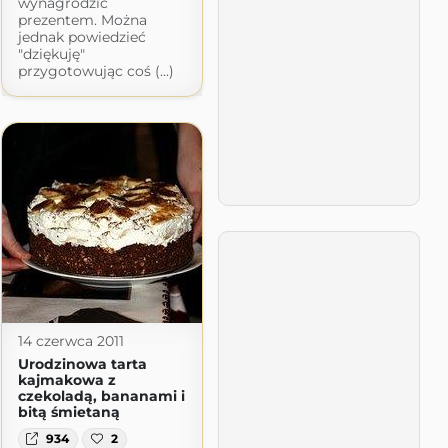
wynagrodzić
prezentem. Można
jednak powiedzieć
"dziękuję"
przygotowując coś (...)
14 czerwca 2011
Urodzinowa tarta
kajmakowa z
czekoladą, bananami i
bitą śmietaną
934
2