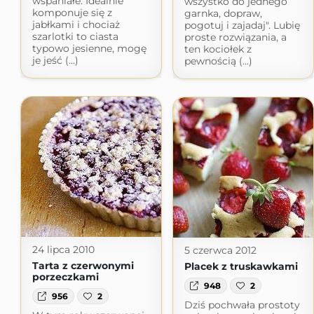
wspaniałe. Idealnie
wszystko do jednego
komponuje się z
garnka, dopraw,
jabłkami i chociaż
pogotuj i zajadaj". Lubię
szarlotki to ciasta
proste rozwiązania, a
typowo jesienne, mogę
ten kociołek z
je jeść (...)
pewnością (...)
24 lipca 2010
5 czerwca 2012
Tarta z czerwonymi
Placek z truskawkami
porzeczkami
948
2
956
2
Dziś pochwała prostoty