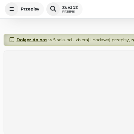
ZNAJDŹ
Przepisy
PRZEPIS
Dołącz do nas
w 5 sekund - zbieraj i dodawaj przepisy, 