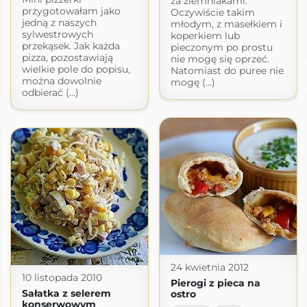
za ziemniakami.
przygotowałam jako
Oczywiście takim
jedną z naszych
młodym, z masełkiem i
sylwestrowych
koperkiem lub
przekąsek. Jak każda
pieczonym po prostu
pizza, pozostawiają
nie mogę się oprzeć.
wielkie pole do popisu,
Natomiast do puree nie
można dowolnie
mogę (...)
odbierać (...)
24 kwietnia 2012
10 listopada 2010
Pierogi z pieca na
Sałatka z selerem
ostro
konserwowym