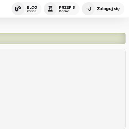
BLOG
PRZEPIS
Zaloguj się
ZGŁOŚ
DODAJ