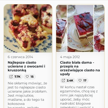
6 czerwca 2014
4 maja 2012
Najlepsze ciasto
Ciasto biała dama -
ucierane z owocami i
przepis na
kruszonką
orzeźwiające ciasto na
upały
7.7K
15
2.4K
17
Nie skłamię mówiąc, że
W końcu nastał czas
jest to najlepsze ciasto
egzaminów, chcę się z
ucierane jakie zrobiłam.
nimi jak najszybciej
Jest mięciutkie,
uporać, żeby móc
maślane, a do tego ta
nadrobić blogowe
kokosowa
zaległości i wrócić z
kruszonka...znikało