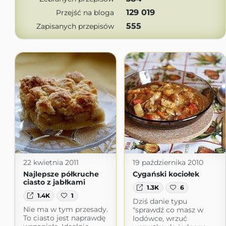
129 019
Przejść na bloga
555
Zapisanych przepisów
22 kwietnia 2011
19 października 2010
Najlepsze półkruche
Cygański kociołek
ciasto z jabłkami
1.3K
6
1.4K
1
Dziś danie typu
Nie ma w tym przesady.
"sprawdź co masz w
To ciasto jest naprawdę
lodówce, wrzuć