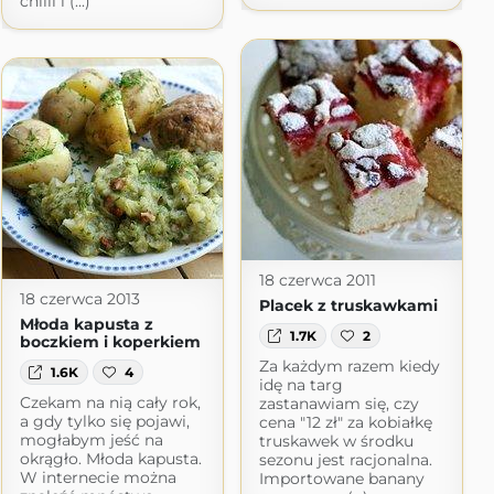
chilli i (...)
18 czerwca 2011
18 czerwca 2013
Placek z truskawkami
Młoda kapusta z
1.7K
2
boczkiem i koperkiem
Za każdym razem kiedy
1.6K
4
idę na targ
Czekam na nią cały rok,
zastanawiam się, czy
a gdy tylko się pojawi,
cena "12 zł" za kobiałkę
mogłabym jeść na
truskawek w środku
okrągło. Młoda kapusta.
sezonu jest racjonalna.
W internecie można
Importowane banany