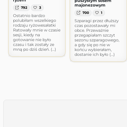
ryżem
puszystym sosem
majonezowym
792
3
700
1
Ostatnio bardzo
polubiłam wszelkiego
Szparagi przez dłuższy
rodzaju ryżowesałatki
czas pozostawały mi
Ratowały mnie w czasie
obce. Przeważnie
sesji, kiedy na
przegapiałam szczyt
gotowanie nie było
sezonu szparagowego,
czasu i tak zostały ze
a gdy się po nie w
mną po dziś dzień. (...)
końcu wybierałam,
dostanie ich było (...)