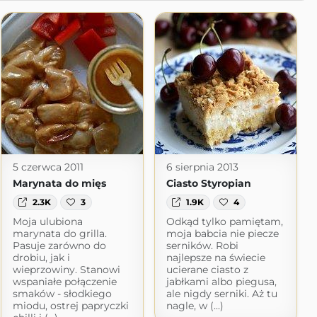
5 czerwca 2011
6 sierpnia 2013
Marynata do mięs
Ciasto Styropian
2.3K
3
1.9K
4
Moja ulubiona
Odkąd tylko pamiętam,
marynata do grilla.
moja babcia nie piecze
Pasuje zarówno do
serników. Robi
drobiu, jak i
najlepsze na świecie
wieprzowiny. Stanowi
ucierane ciasto z
wspaniałe połączenie
jabłkami albo piegusa,
smaków - słodkiego
ale nigdy serniki. Aż tu
miodu, ostrej papryczki
nagle, w (...)