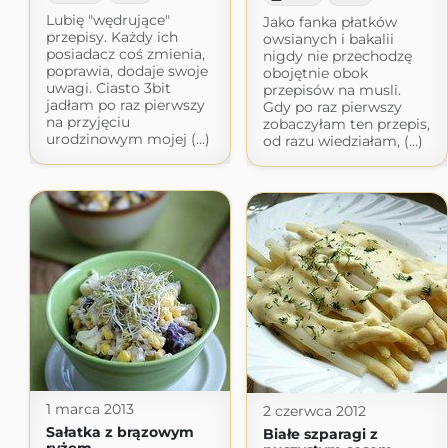
Lubię "wędrujące"
Jako fanka płatków
przepisy. Każdy ich
owsianych i bakalii
posiadacz coś zmienia,
nigdy nie przechodzę
poprawia, dodaje swoje
obojętnie obok
uwagi. Ciasto 3bit
przepisów na musli.
jadłam po raz pierwszy
Gdy po raz pierwszy
na przyjęciu
zobaczyłam ten przepis,
urodzinowym mojej (...)
od razu wiedziałam, (...)
1 marca 2013
2 czerwca 2012
Sałatka z brązowym
Białe szparagi z