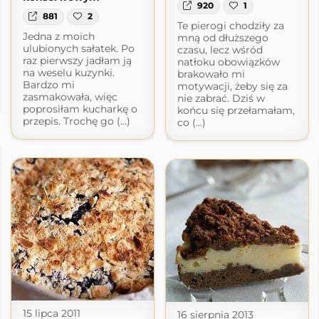
920
1
881
2
Te pierogi chodziły za
Jedna z moich
mną od dłuższego
ulubionych sałatek. Po
czasu, lecz wśród
raz pierwszy jadłam ją
natłoku obowiązków
na weselu kuzynki.
brakowało mi
Bardzo mi
motywacji, żeby się za
zasmakowała, więc
nie zabrać. Dziś w
poprosiłam kucharkę o
końcu się przełamałam,
przepis. Trochę go (...)
co (...)
15 lipca 2011
16 sierpnia 2013