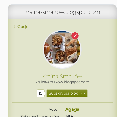
kraina-smakow.blogspot.com
Opcje
Kraina Smaków
kraina-smakow.blogspot.com
15
Subskrybuj blog
Agaga
Autor
384
Zebranych przepisów