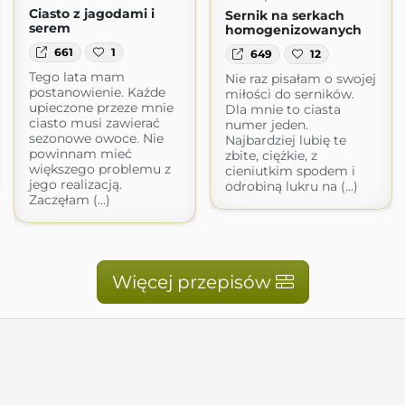
Ciasto z jagodami i
Sernik na serkach
serem
homogenizowanych
661
1
649
12
Tego lata mam
Nie raz pisałam o swojej
postanowienie. Każde
miłości do serników.
upieczone przeze mnie
Dla mnie to ciasta
ciasto musi zawierać
numer jeden.
sezonowe owoce. Nie
Najbardziej lubię te
powinnam mieć
zbite, ciężkie, z
większego problemu z
cieniutkim spodem i
jego realizacją.
odrobiną lukru na (...)
Zaczęłam (...)
Więcej przepisów