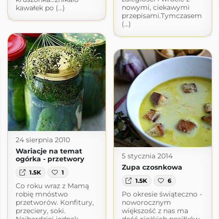
nowymi, ciekawymi
kawałek po (...)
przepisami.Tymczasem
(...)
24 sierpnia 2010
Wariacje na temat
5 stycznia 2014
ogórka - przetwory
Zupa czosnkowa
1.5K
1
1.5K
6
Co roku wraz z Mamą
robię mnóstwo
Po okresie świąteczno -
przetworów. Konfitury,
noworocznym
przeciery, soki.
większość z nas ma
Najbardziej jednak
dość ciężkich posiłków.