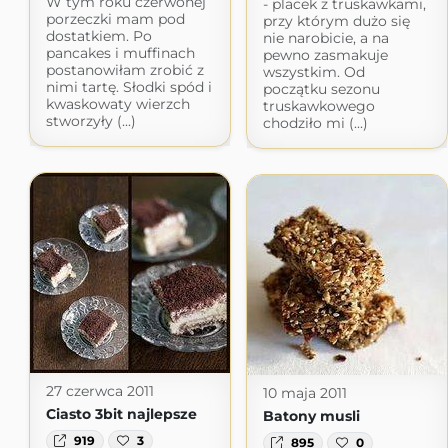
W tym roku czerwonej
- placek z truskawkami,
porzeczki mam pod
przy którym dużo się
dostatkiem. Po
nie narobicie, a na
pancakes i muffinach
pewno zasmakuje
postanowiłam zrobić z
wszystkim. Od
nimi tartę. Słodki spód i
początku sezonu
kwaskowaty wierzch
truskawkowego
stworzyły (...)
chodziło mi (...)
27 czerwca 2011
10 maja 2011
Ciasto 3bit najlepsze
Batony musli
919
3
895
0