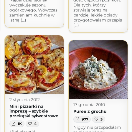
wyczekuję sezonu
Dla tych, którzy
ogórkowego. Wówczas
stawiają teraz na
zamieniam kuchnię w
bardziej lekkie obiady
istną (...)
przygotowałam przepis
(...)
2 stycznia 2012
17 grudnia 2010
Mini pizzerki na
imprezę – szybkie
Puree z grochu
przekąski sylwestrowe
977
3
1K
4
Nigdy nie przepadałam
Mini pizzerki