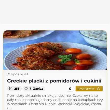
31 lipca 2019
Greckie placki z pomidorów i cukinii
0
253
7
Zapisz
Smakowite
Pomidory aktualnie smakują idealnie. Czekamy na to
cały rok, a potem zjadamy codziennie na kanapkach czy
w sałatkach. Ostatnio Nicole Sochacki-Wójcicka, znana
(...)