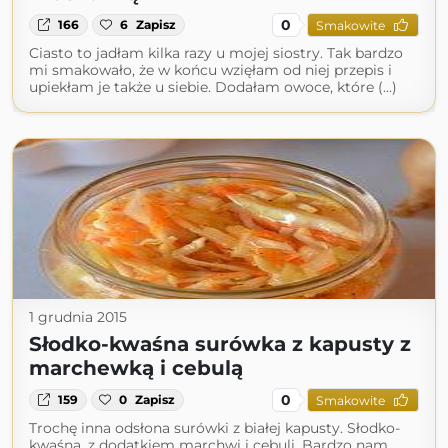
0
166
6
Zapisz
Smakowite
Ciasto to jadłam kilka razy u mojej siostry. Tak bardzo
mi smakowało, że w końcu wzięłam od niej przepis i
upiekłam je także u siebie. Dodałam owoce, które (...)
1 grudnia 2015
Słodko-kwaśna surówka z kapusty z
marchewką i cebulą
0
159
0
Zapisz
Smakowite
Trochę inna odsłona surówki z białej kapusty. Słodko-
kwaśna, z dodatkiem marchwi i cebuli. Bardzo nam