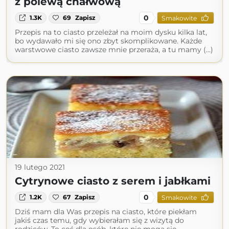
z polewą chałwową
0
1.3K
69
Zapisz
Smakowite
Przepis na to ciasto przeleżał na moim dysku kilka lat,
bo wydawało mi się ono zbyt skomplikowane. Każde
warstwowe ciasto zawsze mnie przeraża, a tu mamy (...)
19 lutego 2021
Cytrynowe ciasto z serem i jabłkami
0
1.2K
67
Zapisz
Smakowite
Dziś mam dla Was przepis na ciasto, które piekłam
jakiś czas temu, gdy wybierałam się z wizytą do