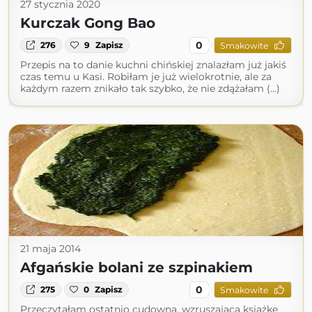
27 stycznia 2020
Kurczak Gong Bao
0
276
9
Zapisz
Smakowite
Przepis na to danie kuchni chińskiej znalazłam już jakiś
czas temu u Kasi. Robiłam je już wielokrotnie, ale za
każdym razem znikało tak szybko, że nie zdążałam (...)
21 maja 2014
Afgańskie bolani ze szpinakiem
0
275
0
Zapisz
Smakowite
Przeczytałam ostatnio cudowną, wzruszającą książkę