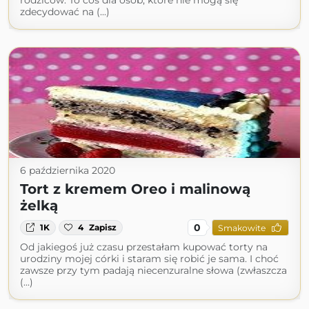
rodziców. To coś dla osób, które nie mogą się
zdecydować na (...)
6 października 2020
Tort z kremem Oreo i malinową
żelką
0
1K
4
Zapisz
Smakowite
Od jakiegoś już czasu przestałam kupować torty na
urodziny mojej córki i staram się robić je sama. I choć
zawsze przy tym padają niecenzuralne słowa (zwłaszcza
(...)