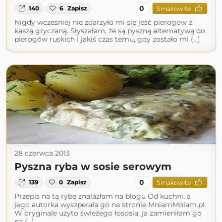
0
140
6
Zapisz
Smakowite
Nigdy wcześniej nie zdarzyło mi się jeść pierogów z
kaszą gryczaną. Słyszałam, że są pyszną alternatywą do
pierogów ruskich i jakiś czas temu, gdy zostało mi (...)
28 czerwca 2013
Pyszna ryba w sosie serowym
0
139
0
Zapisz
Smakowite
Przepis na tą rybę znalazłam na blogu Od kuchni, a
jego autorka wyszperała go na stronie MniamMniam.pl.
W oryginale użyto świeżego łososia, ja zamieniłam go
na (...)