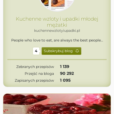
Kuchenne wzloty i upadki młodej
mężatki
kuchennewzlotyiupadki.pl
People who love to eat, are always the best people...
4
Subskrybuj blog
1 139
Zebranych przepisów
90 292
Przejść na bloga
1 095
Zapisanych przepisów