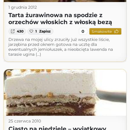
1 grudnia 2012
Tarta żurawinowa na spodzie z
orzechów włoskich z włoską bezą
0
430
1
Zapisz
Smakowite
Drzewa na mojej ulicy zrzuciły już wszystkie liście,
jarzębina przed oknem gotowa na ucztę dla
ewentualnych jemiołuszek, a nieobcięta lawenda na
tarasie ugina (...)
25 czerwca 2010
Ciasto na niedzielę – wyjątkowy