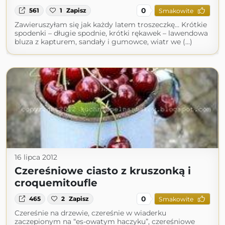
0
561
1
Zapisz
Smakowite
Zawieruszyłam się jak każdy latem troszeczkę… Krótkie
spodenki – długie spodnie, krótki rękawek – lawendowa
bluza z kapturem, sandały i gumowce, wiatr we (...)
16 lipca 2012
Czereśniowe ciasto z kruszonką i
croquemitoufle
0
465
2
Zapisz
Smakowite
Czereśnie na drzewie, czereśnie w wiaderku
zaczepionym na “es-owatym haczyku”, czereśniowe