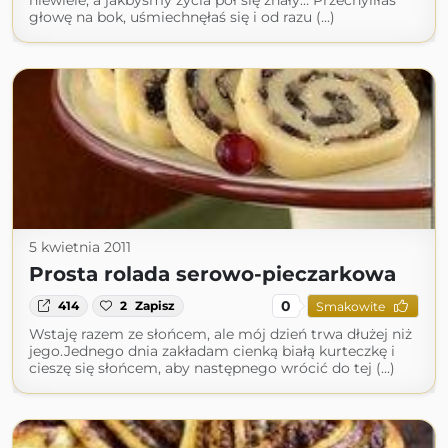
niewiele, a jakbyśmy życia pół się znały… Przechyliłaś
głowę na bok, uśmiechnęłaś się i od razu (...)
5 kwietnia 2011
Prosta rolada serowo-pieczarkowa
0
414
2
Zapisz
Smakowite
Wstaję razem ze słońcem, ale mój dzień trwa dłużej niż
jego.Jednego dnia zakładam cienką białą kurteczkę i
cieszę się słońcem, aby następnego wrócić do tej (...)