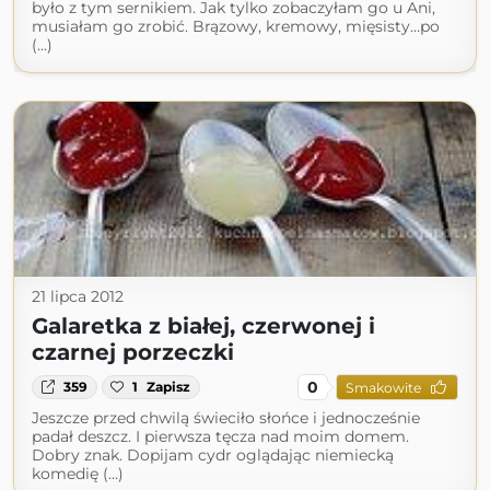
było z tym sernikiem. Jak tylko zobaczyłam go u Ani,
musiałam go zrobić. Brązowy, kremowy, mięsisty…po
(...)
21 lipca 2012
Galaretka z białej, czerwonej i
czarnej porzeczki
0
359
1
Zapisz
Smakowite
Jeszcze przed chwilą świeciło słońce i jednocześnie
padał deszcz. I pierwsza tęcza nad moim domem.
Dobry znak. Dopijam cydr oglądając niemiecką
komedię (...)