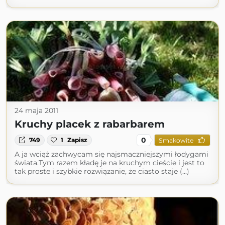
24 maja 2011
Kruchy placek z rabarbarem
0
749
1
Zapisz
Smakowite
A ja wciąż zachwycam się najsmaczniejszymi łodygami
świata.Tym razem kładę je na kruchym cieście i jest to
tak proste i szybkie rozwiązanie, że ciasto staje (...)