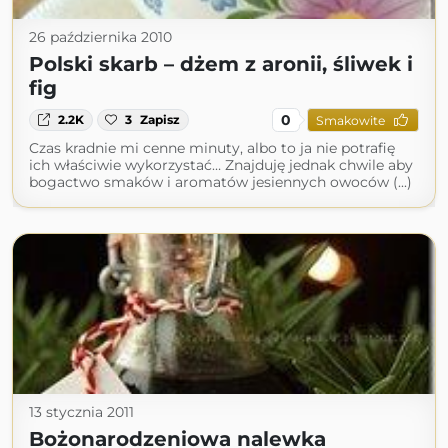
26 października 2010
Polski skarb – dżem z aronii, śliwek i
fig
0
2.2K
3
Zapisz
Smakowite
Czas kradnie mi cenne minuty, albo to ja nie potrafię
ich właściwie wykorzystać… Znajduję jednak chwile aby
bogactwo smaków i aromatów jesiennych owoców (...)
13 stycznia 2011
Bożonarodzeniowa nalewka