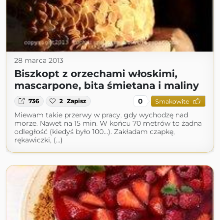
28 marca 2013
Biszkopt z orzechami włoskimi,
mascarpone, bita śmietana i maliny
0
736
2
Zapisz
Smakowite
Miewam takie przerwy w pracy, gdy wychodzę nad
morze. Nawet na 15 min. W końcu 70 metrów to żadna
odległość (kiedyś było 100…). Zakładam czapkę,
rękawiczki, (...)