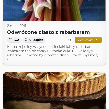
2 maja 2011
Odwrócone ciasto z rabarbarem
0
433
0
Zapisz
Smakowite
Na naszej ulicy wszystkie dzieciaki lubiły rabarbar.
Zwłaszcza ten pierwszy.Filiżanka cukru, kilka łodyg
rabarbaru i można było zacząć dzień. Zawsze był ktoś,
(...)