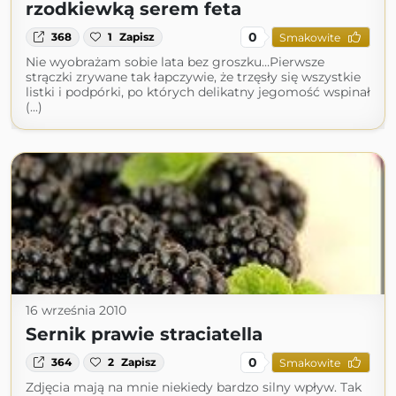
rzodkiewką serem feta
0
368
1
Zapisz
Smakowite
Nie wyobrażam sobie lata bez groszku…Pierwsze
strączki zrywane tak łapczywie, że trzęsły się wszystkie
listki i podpórki, po których delikatny jegomość wspinał
(...)
16 września 2010
Sernik prawie straciatella
0
364
2
Zapisz
Smakowite
Zdjęcia mają na mnie niekiedy bardzo silny wpływ. Tak