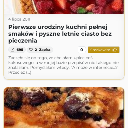
4 lipca 2011
Pierwsze urodziny kuchni pełnej
smaków i pyszne letnie ciasto bez
pieczenia
0
695
2
Zapisz
Smakowite
Zaczęło się od tego, że chciałam upiec coś
kokosowego, a w mojej bazie przepisów nic takiego nie
znalazłam. Pomyślałam wtedy: “A może w internecie…?
Przecież (...)