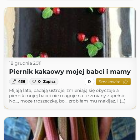
18 grudnia 2011
Piernik kakaowy mojej babci i mamy
0
436
0
Zapisz
Smakowite
Mijają lata, padają ustroje, zmieniają się obyczaje a
piernik mojej babci nie reaguje na te zmiany zupełnie.
No…, może troszeczkę, bo... zrobiłam mu makijaż. I (...)