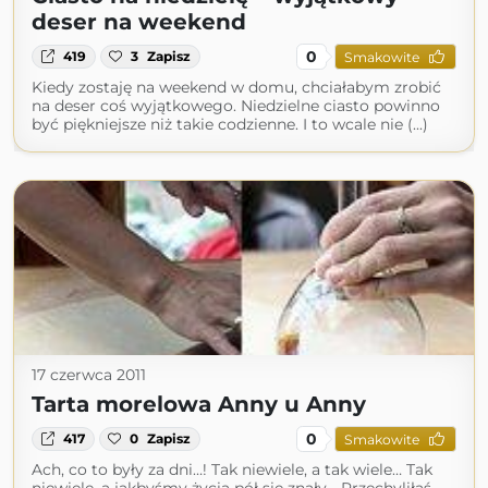
deser na weekend
0
419
3
Zapisz
Smakowite
Kiedy zostaję na weekend w domu, chciałabym zrobić
na deser coś wyjątkowego. Niedzielne ciasto powinno
być piękniejsze niż takie codzienne. I to wcale nie (...)
17 czerwca 2011
Tarta morelowa Anny u Anny
0
417
0
Zapisz
Smakowite
Ach, co to były za dni…! Tak niewiele, a tak wiele… Tak