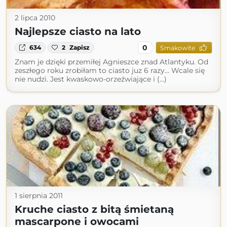
2 lipca 2010
Najlepsze ciasto na lato
0
634
2
Zapisz
Smakowite
Znam je dzięki przemiłej Agnieszce znad Atlantyku. Od
zeszłego roku zrobiłam to ciasto juz 6 razy… Wcale się
nie nudzi. Jest kwaskowo-orzeźwiające i (...)
1 sierpnia 2011
Kruche ciasto z bitą śmietaną
mascarpone i owocami