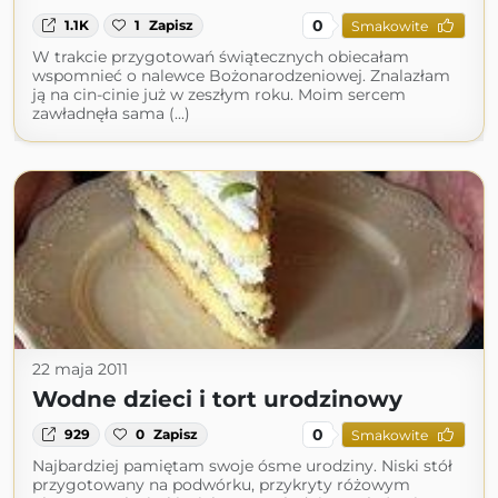
0
1.1K
1
Zapisz
Smakowite
W trakcie przygotowań świątecznych obiecałam
wspomnieć o nalewce Bożonarodzeniowej. Znalazłam
ją na cin-cinie już w zeszłym roku. Moim sercem
zawładnęła sama (...)
22 maja 2011
Wodne dzieci i tort urodzinowy
0
929
0
Zapisz
Smakowite
Najbardziej pamiętam swoje ósme urodziny. Niski stół
przygotowany na podwórku, przykryty różowym