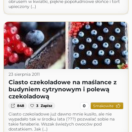
obrusem w kwiatki, piękne popołudniowe słońce i tort
upieczony (...)
23 sierpnia 2011
Ciasto czekoladowe na maślance z
budyniem cytrynowym i polewą
czekoladową
0
848
3
Zapisz
Smakowite
Ciasto czekoladowe już dawno mnie kusiło, ale nie
wypadało tak w środku lata (???) pozwalać sobie na
takie fanaberie. Wszak świeżych owoców pod
dostatkiem. Jak (...)