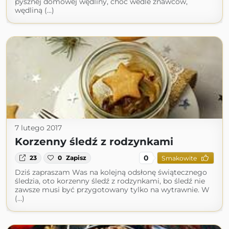
pysznej domowej wędliny, choć wedle znawców,
wędliną (...)
7 lutego 2017
Korzenny śledź z rodzynkami
0
23
0
Zapisz
Smakowite
Dziś zapraszam Was na kolejną odsłonę świątecznego
śledzia, oto korzenny śledź z rodzynkami, bo śledź nie
zawsze musi być przygotowany tylko na wytrawnie. W
(...)