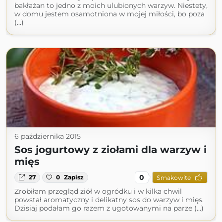
bakłażan to jedno z moich ulubionych warzyw. Niestety,
w domu jestem osamotniona w mojej miłości, bo poza
(...)
6 października 2015
Sos jogurtowy z ziołami dla warzyw i
mięs
0
27
0
Zapisz
Smakowite
Zrobiłam przegląd ziół w ogródku i w kilka chwil
powstał aromatyczny i delikatny sos do warzyw i mięs.
Dzisiaj podałam go razem z ugotowanymi na parze (...)