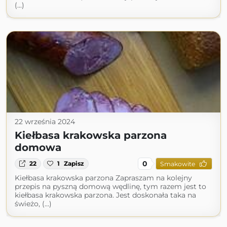
(...)
22 września 2024
Kiełbasa krakowska parzona
domowa
0
22
1
Zapisz
Smakowite
Kiełbasa krakowska parzona Zapraszam na kolejny
przepis na pyszną domową wędlinę, tym razem jest to
kiełbasa krakowska parzona. Jest doskonała taka na
świeżo, (...)