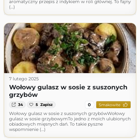
aromatyczny przepis z indykiem w roli głównej. To fajny
(...)
7 lutego 2025
Wołowy gulasz w sosie z suszonych
grzybów
0
34
5
Zapisz
Smakowite
Wołowy gulasz w sosie z suszonych grzybówWołowy
gulasz w sosie grzybowymTo jedno z moich ulubionych
obiadowych mięsnych dań. To takie pyszne
wspomnienie (...)