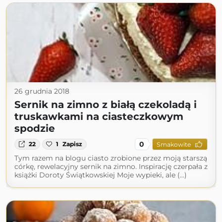
26 grudnia 2018
Sernik na zimno z białą czekoladą i
truskawkami na ciasteczkowym
spodzie
0
22
1
Zapisz
Smakowite
Tym razem na blogu ciasto zrobione przez moją starszą
córkę, rewelacyjny sernik na zimno. Inspirację czerpała z
książki Doroty Świątkowskiej Moje wypieki, ale (...)