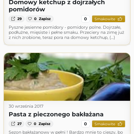
Domowy ketchup z dojrzałych
pomidorów
0
29
0
Zapisz
Smakowite
Pyszne jesienne pomidory - pomidory polne. Dojrzałe,
podłużne, mięsiste i pełne smaku. Przeciery na zimę już
z nich zrobione, teraz pora na domowy ketchup, (...)
30 września 2017
Pasta z pieczonego bakłażana
0
27
0
Zapisz
Smakowite
Sezon bakłażanowy w pełni ! Bardzo mnie to cieszy, bo