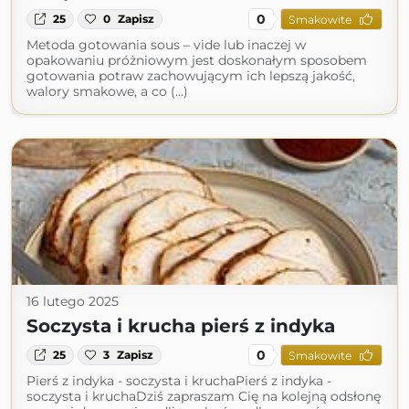
0
25
0
Zapisz
Smakowite
Metoda gotowania sous – vide lub inaczej w
opakowaniu próżniowym jest doskonałym sposobem
gotowania potraw zachowującym ich lepszą jakość,
walory smakowe, a co (...)
16 lutego 2025
Soczysta i krucha pierś z indyka
0
25
3
Zapisz
Smakowite
Pierś z indyka - soczysta i kruchaPierś z indyka -
soczysta i kruchaDziś zapraszam Cię na kolejną odsłonę