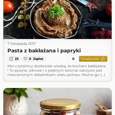
7 listopada 2017
Pasta z bakłażana i papryki
0
23
0
Zapisz
Smakowite
Moi czytelnicy doskonale wiedzą, że kocham bakłażana
! To pyszne, zdrowe i o pięknym kolorze warzywo jest
nieocenionym składnikiem wielu potraw. Można go (...)