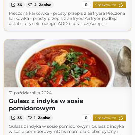
0
36
2
Zapisz
Smakowite
Pieczona karkówka - prosty przepis z airfryera Pieczona
karkówka - prosty przepis z airfryeraAirfryer podbija
ostatnio rynek małego AGD i coraz częściej (...)
31 października 2024
Gulasz z indyka w sosie
pomidorowym
0
35
1
Zapisz
Smakowite
Gulasz z indyka w sosie pomidorowym Gulasz z indyka
w sosie pomidorowymDziś mam dla Ciebie pyszny i