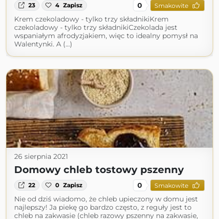
0
23
4
Zapisz
Smakowite
Krem czekoladowy - tylko trzy składnikiKrem
czekoladowy - tylko trzy składnikiCzekolada jest
wspaniałym afrodyzjakiem, więc to idealny pomysł na
Walentynki. A (...)
26 sierpnia 2021
Domowy chleb tostowy pszenny
0
22
0
Zapisz
Smakowite
Nie od dziś wiadomo, że chleb upieczony w domu jest
najlepszy! Ja piekę go bardzo często, z reguły jest to
chleb na zakwasie (chleb razowy pszenny na zakwasie,