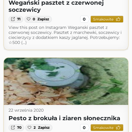
Wegański pasztet z czerwonej
soczewicy
0
71
0
Zapisz
Smakowite
View this post on Instagram Weganski pasztet z
czerwonej soczewicy. Pasztet z marchewki, soczewicy i
ciecierzycy z dodatkiem kaszy jaglanej. Potrzebujemy:
☆500 (...)
22 września 2020
Pesto z brokuła i ziaren słonecznika
0
70
2
Zapisz
Smakowite