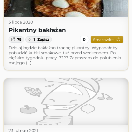
3 lipca 2020
Pikantny bakłażan
0
78
1
Zapisz
Smakowite
Dzisiaj będzie bakłażan trochę pikantny. Wypadałoby
pobudzić kubki smakowe, tuż przed weekendem. Po
ciężkim tygodniu pracy. ???? Zapraszam do polubienia
mojego (...)
23 lutego 2021