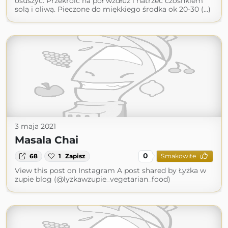
osuszyć. Przekroić na pół wzdłuż i natrzeć czosnkiem
solą i oliwą. Pieczone do miękkiego środka ok 20-30 (...)
3 maja 2021
Masala Chai
0
68
1
Zapisz
Smakowite
View this post on Instagram A post shared by Łyżka w
zupie blog (@lyzkawzupie_vegetarian_food)