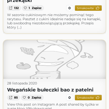
przekąski
0
132
1
Zapisz
Smakowite
W sezonie cukiniowym nie możemy pominąć tego
rarytasu. Pasztet z cukini idealnie nadaje się na kanapki,
lub swobodną niezobowiązującą przekąskę. Przepis
który (...)
28 listopada 2020
Wegańskie bułeczki bao z patelni
0
85
0
Zapisz
Smakowite
View this post on Instagram A post shared by Łyżka w
zupie blog (@lyzkawzupie)