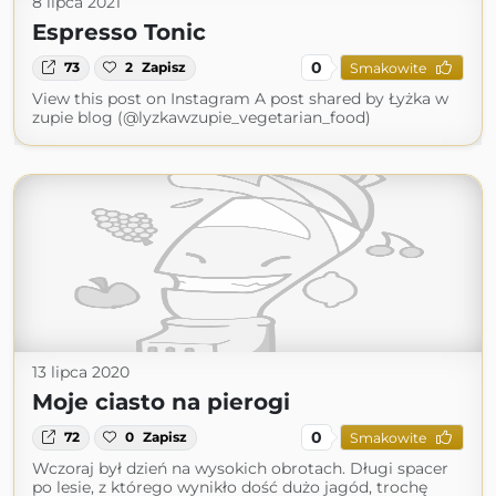
8 lipca 2021
Espresso Tonic
0
73
2
Zapisz
Smakowite
View this post on Instagram A post shared by Łyżka w
zupie blog (@lyzkawzupie_vegetarian_food)
13 lipca 2020
Moje ciasto na pierogi
0
72
0
Zapisz
Smakowite
Wczoraj był dzień na wysokich obrotach. Długi spacer
po lesie, z którego wynikło dość dużo jagód, trochę