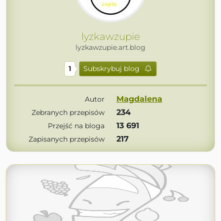
lyzkawzupie
lyzkawzupie.art.blog
1
Subskrybuj blog
Magdalena
Autor
234
Zebranych przepisów
13 691
Przejść na bloga
217
Zapisanych przepisów