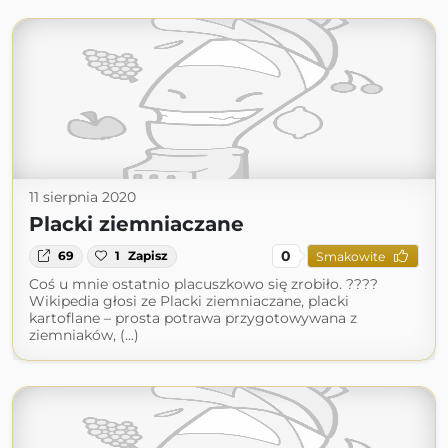
11 sierpnia 2020
Placki ziemniaczane
0
69
1
Zapisz
Smakowite
Coś u mnie ostatnio placuszkowo się zrobiło. ????
Wikipedia głosi ze Placki ziemniaczane, placki
kartoflane – prosta potrawa przygotowywana z
ziemniaków, (...)