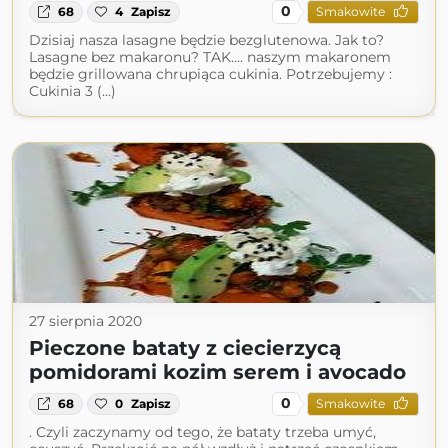
0
68
4
Zapisz
Smakowite
Dzisiaj nasza lasagne będzie bezglutenowa. Jak to?
Lasagne bez makaronu? TAK…. naszym makaronem
będzie grillowana chrupiąca cukinia. Potrzebujemy :
Cukinia 3 (...)
27 sierpnia 2020
Pieczone bataty z ciecierzycą
pomidorami kozim serem i avocado
0
68
0
Zapisz
Smakowite
. Czyli zaczynamy od tego, że bataty trzeba umyć,