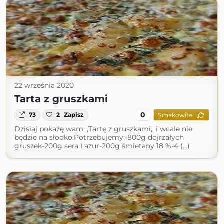
22 września 2020
Tarta z gruszkami
0
73
2
Zapisz
Smakowite
Dzisiaj pokażę wam ,,Tartę z gruszkami,, i wcale nie
będzie na słodko.Potrzebujemy:-800g dojrzałych
gruszek-200g sera Lazur-200g śmietany 18 %-4 (...)