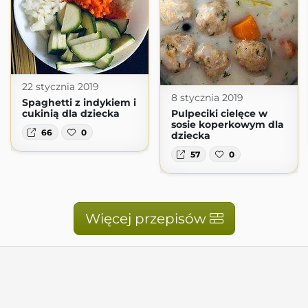
22 stycznia 2019
8 stycznia 2019
Spaghetti z indykiem i
cukinią dla dziecka
Pulpeciki cielęce w
sosie koperkowym dla
66
0
dziecka
57
0
Więcej przepisów