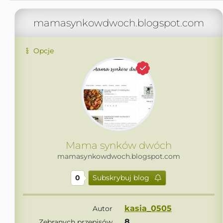
mamasynkowdwoch.blogspot.com
Opcje
Mama synków dwóch
mamasynkowdwoch.blogspot.com
0
Subskrybuj blog
kasia_0505
Autor
8
Zebranych przepisów