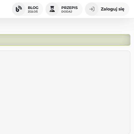
BLOG
PRZEPIS
Zaloguj się
ZGŁOŚ
DODAJ