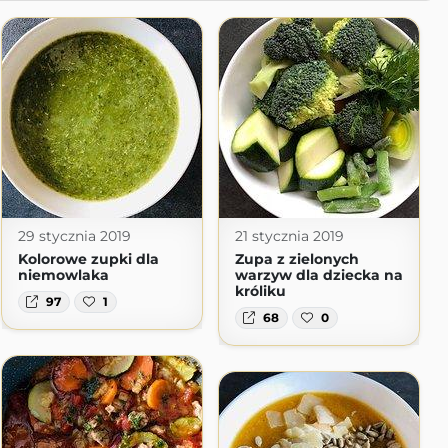
29 stycznia 2019
21 stycznia 2019
Kolorowe zupki dla
Zupa z zielonych
niemowlaka
warzyw dla dziecka na
króliku
97
1
68
0