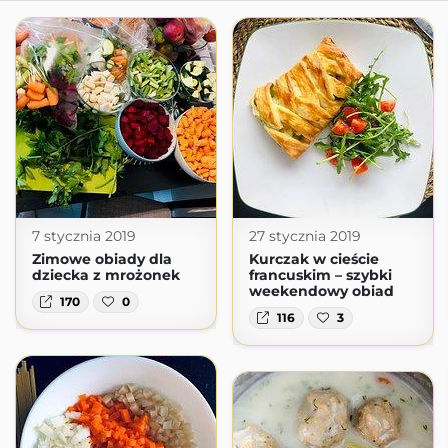
7 stycznia 2019
27 stycznia 2019
Zimowe obiady dla
Kurczak w cieście
dziecka z mrożonek
francuskim – szybki
weekendowy obiad
170
0
116
3