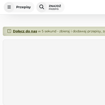
ZNAJDŹ
Przepisy
PRZEPIS
Dołącz do nas
w 5 sekund - zbieraj i dodawaj przepisy, 