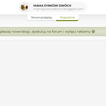
MAMA SYNKÓW DWÓCH
mamasynkowdwoch.blogspot.com
Nowe przepisy
Popularne
zgłaszaj nowe blogi, dyskutuj na forum i wyłącz reklamy 😄