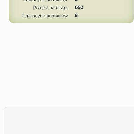
693
Przejść na bloga
6
Zapisanych przepisów