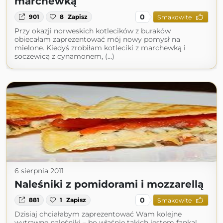
marchewką
0
901
8
Zapisz
Smakowite
Przy okazji norweskich kotlecików z buraków
obiecałam zaprezentować mój nowy pomysł na
mielone. Kiedyś zrobiłam kotleciki z marchewką i
soczewicą z cynamonem, (...)
6 sierpnia 2011
Naleśniki z pomidorami i mozzarellą
0
881
1
Zapisz
Smakowite
Dzisiaj chciałabym zaprezentować Wam kolejne
wytrawne naleśniki – bo właśnie takich jestem fanką!