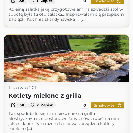
0
1.4K
1
Zapisz
Smakowite
Kolejną sałatką jaką przygotowałam na szwedzki stół w
sobotę była ta oto sałatka… Inspirowałam się przepisem
z książki Kuchnia skandynawska T. (...)
1 czerwca 2011
Kotlety mielone z grilla
0
1.3K
2
Zapisz
Smakowite
Tak spodobało się nam pieczenie na grillu
elektrycznym, że postanowiliśmy znów zrobić na nim
jakieś danie. Tym razem teściowa zarządziła kotlety
mielone (...)