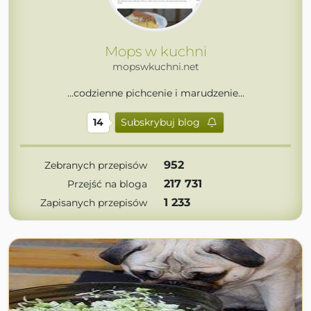
Mops w kuchni
mopswkuchni.net
...codzienne pichcenie i marudzenie...
14
Subskrybuj blog
952
Zebranych przepisów
217 731
Przejść na bloga
1 233
Zapisanych przepisów