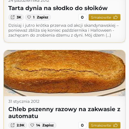
24 października 2012
Tarta dynia na słodko do słoików
0
3K
1
Zapisz
Smakowite
Dzisiaj i jutro krótka przerwa od akcji skandynawskiej –
ponieważ zbliża się koniec października i Halloween -
zachęcam do zrobienia dżemu z dyni. Mój dżem (...)
31 stycznia 2012
Chleb pszenny razowy na zakwasie z
automatu
0
2.9K
14
Zapisz
Smakowite