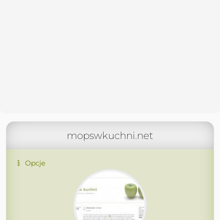
mopswkuchni.net
Opcje