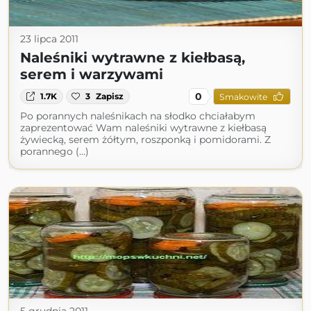
23 lipca 2011
Naleśniki wytrawne z kiełbasą,
serem i warzywami
0
1.7K
3
Zapisz
Smakowite
Po porannych naleśnikach na słodko chciałabym
zaprezentować Wam naleśniki wytrawne z kiełbasą
żywiecką, serem żółtym, roszponką i pomidorami. Z
porannego (...)