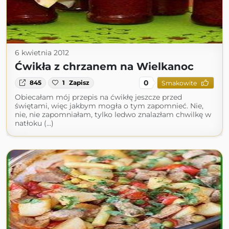
6 kwietnia 2012
Ćwikła z chrzanem na Wielkanoc
0
845
1
Zapisz
Smakowite
Obiecałam mój przepis na ćwikłę jeszcze przed
świętami, więc jakbym mogła o tym zapomnieć. Nie,
nie, nie zapomniałam, tylko ledwo znalazłam chwilkę w
natłoku (...)