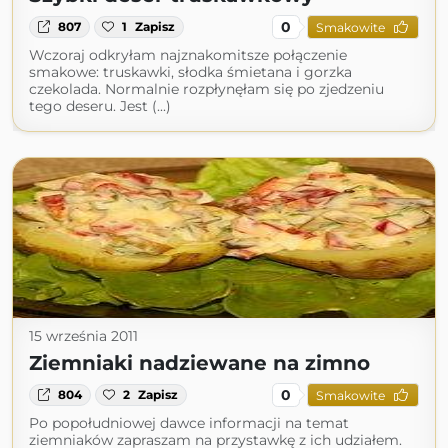
0
807
1
Zapisz
Smakowite
Wczoraj odkryłam najznakomitsze połączenie
smakowe: truskawki, słodka śmietana i gorzka
czekolada. Normalnie rozpłynęłam się po zjedzeniu
tego deseru. Jest (...)
15 września 2011
Ziemniaki nadziewane na zimno
0
804
2
Zapisz
Smakowite
Po popołudniowej dawce informacji na temat
ziemniaków zapraszam na przystawkę z ich udziałem.