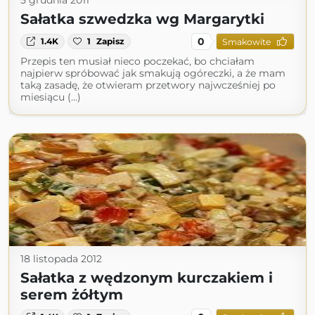
5 grudnia 2011
Sałatka szwedzka wg Margarytki
0
1.4K
1
Zapisz
Smakowite
Przepis ten musiał nieco poczekać, bo chciałam
najpierw spróbować jak smakują ogóreczki, a że mam
taką zasadę, że otwieram przetwory najwcześniej po
miesiącu (...)
18 listopada 2012
Sałatka z wędzonym kurczakiem i
serem żółtym