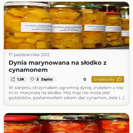
17 października 2012
Dynia marynowana na słodko z
cynamonem
0
1.2K
2
Zapisz
Smakowite
W sierpniu otrzymałam ogromną dynię, zrobiłam z niej
m.in. marynatę na słodko. Mój mąż nie może jeść
goździków, postanowiłam zatem dać cynamon, ziele (...)