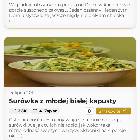
W grudniu otrzymałam pocztą od Domi w kuchni dwie
porcje suszonego zakwasu. Jeden pszenny i jeden żytni.
Domi usłyszała, że jeszcze nigdy nie piekłam chlebka i
(...)
14 lipca 2011
Surówka z młodej białej kapusty
0
2.8K
4
Zapisz
Smakowite
Ostatnio dość często pojawiają się u mnie na blogu
surówki. Ale jak tu ich nie robić, jak wokół taka
różnorodność świeżych warzyw. Składniki na 4 porcje:
ok. (...)