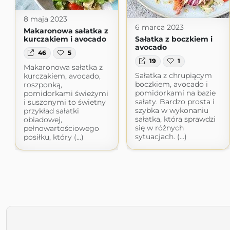
8 maja 2023
6 marca 2023
Makaronowa sałatka z
kurczakiem i avocado
Sałatka z boczkiem i
avocado
46
5
19
1
Makaronowa sałatka z
Sałatka z chrupiącym
kurczakiem, avocado,
boczkiem, avocado i
roszponką,
pomidorkami na bazie
pomidorkami świeżymi
sałaty. Bardzo prosta i
i suszonymi to świetny
szybka w wykonaniu
przykład sałatki
sałatka, która sprawdzi
obiadowej,
się w różnych
pełnowartościowego
sytuacjach. (...)
posiłku, który (...)