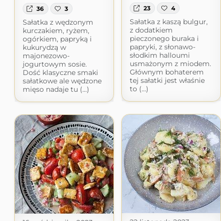
23
4
36
3
Sałatka z kaszą bulgur,
Sałatka z wędzonym
z dodatkiem
kurczakiem, ryżem,
pieczonego buraka i
ogórkiem, papryką i
papryki, z słonawo-
kukurydzą w
słodkim halloumi
majonezowo-
usmażonym z miodem.
jogurtowym sosie.
Głównym bohaterem
Dość klasyczne smaki
tej sałatki jest właśnie
sałatkowe ale wędzone
to (...)
mięso nadaje tu (...)