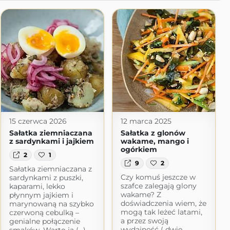
15 czerwca 2026
12 marca 2025
Sałatka ziemniaczana
Sałatka z glonów
z sardynkami i jajkiem
wakame, mango i
ogórkiem
2
1
9
2
Sałatka ziemniaczana z
Czy komuś jeszcze w
sardynkami z puszki,
szafce zalegają glony
kaparami, lekko
wakame? Z
płynnym jajkiem i
doświadczenia wiem, że
marynowaną na szybko
mogą tak leżeć latami,
czerwoną cebulką –
a przez swoją
genialne połączenie
wydajność ( dwie