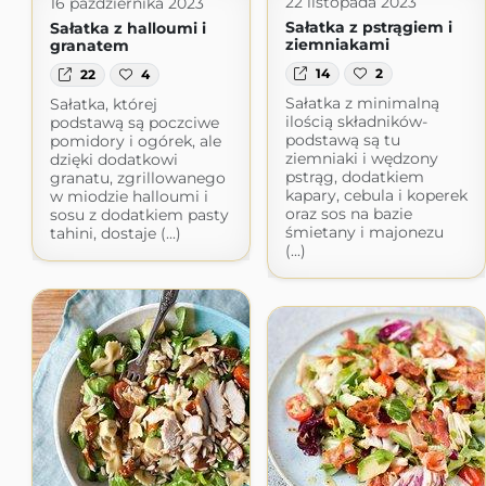
22 listopada 2023
16 października 2023
Sałatka z pstrągiem i
Sałatka z halloumi i
ziemniakami
granatem
14
2
22
4
Sałatka z minimalną
Sałatka, której
ilością składników-
podstawą są poczciwe
podstawą są tu
pomidory i ogórek, ale
ziemniaki i wędzony
dzięki dodatkowi
pstrąg, dodatkiem
granatu, zgrillowanego
kapary, cebula i koperek
w miodzie halloumi i
oraz sos na bazie
sosu z dodatkiem pasty
śmietany i majonezu
tahini, dostaje (...)
(...)