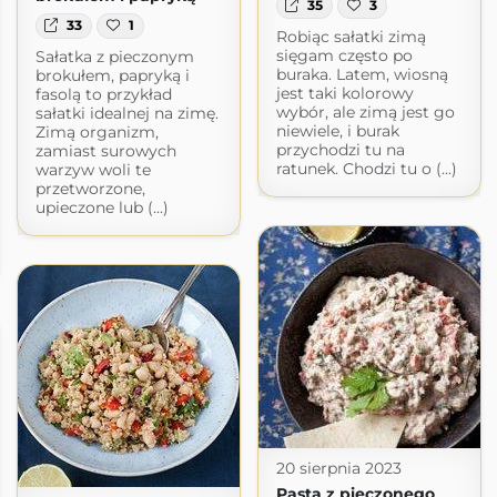
35
3
33
1
Robiąc sałatki zimą
sięgam często po
Sałatka z pieczonym
buraka. Latem, wiosną
brokułem, papryką i
jest taki kolorowy
fasolą to przykład
wybór, ale zimą jest go
sałatki idealnej na zimę.
niewiele, i burak
Zimą organizm,
przychodzi tu na
zamiast surowych
ratunek. Chodzi tu o (...)
warzyw woli te
przetworzone,
upieczone lub (...)
20 sierpnia 2023
Pasta z pieczonego