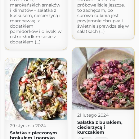
marokańskich smaków
próbowaliście jeszcze,
i klimatów – sałatka z
to zachęcam, bo
kuskusem, ciecierzycą i
surowa cukinia jest
marchewką, z
przyjemnie chrupka i
dodatkiem
świetnie sprawdza się w
pomidorków i oliwek, w
sałatkach (...)
ostro-słodkim sosie z
dodatkiem (...)
21 lutego 2024
Sałatka z burakiem,
29 stycznia 2024
ciecierzycą i
kurczakiem
Sałatka z pieczonym
brokułem i papryką