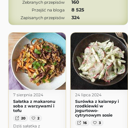
160
Zebranych przepisów
8 525
Przejść na bloga
324
Zapisanych przepisów
7 sierpnia 2024
24 lipca 2024
Sałatka z makaronu
Surówka z kalarepy i
soba z warzywami i
rzodkiewki w
tofu
jogurtowo-
cytrynowym sosie
20
2
16
3
Dziś sałatka z