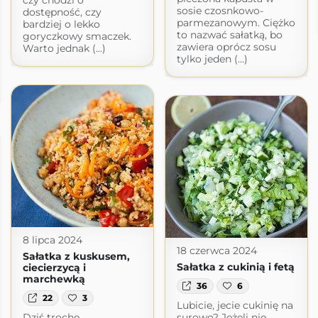
sosie czosnkowo-
dostępność, czy
parmezanowym. Ciężko
bardziej o lekko
to nazwać sałatką, bo
goryczkowy smaczek.
zawiera oprócz sosu
Warto jednak (...)
tylko jeden (...)
8 lipca 2024
18 czerwca 2024
Sałatka z kuskusem,
Sałatka z cukinią i fetą
ciecierzycą i
marchewką
36
6
22
3
Lubicie, jecie cukinię na
Dziś trochę
surowo? Jeżeli nie