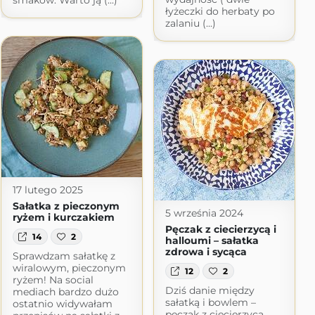
smaków. Warto ją (...)
łyżeczki do herbaty po
zalaniu (...)
17 lutego 2025
Sałatka z pieczonym
5 września 2024
ryżem i kurczakiem
Pęczak z ciecierzycą i
14
2
halloumi – sałatka
zdrowa i sycąca
Sprawdzam sałatkę z
wiralowym, pieczonym
12
2
ryżem! Na social
Dziś danie między
mediach bardzo dużo
sałatką i bowlem –
ostatnio widywałam
pęczak z ciecierzycą