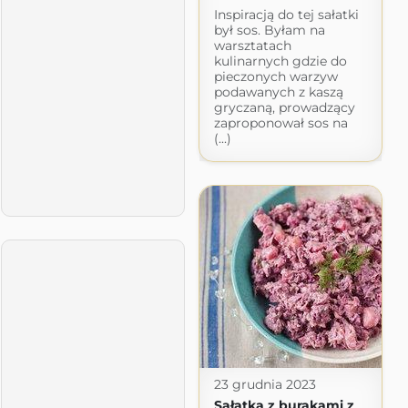
Inspiracją do tej sałatki
był sos. Byłam na
warsztatach
kulinarnych gdzie do
pieczonych warzyw
podawanych z kaszą
gryczaną, prowadzący
zaproponował sos na
(...)
23 grudnia 2023
Sałatka z burakami z