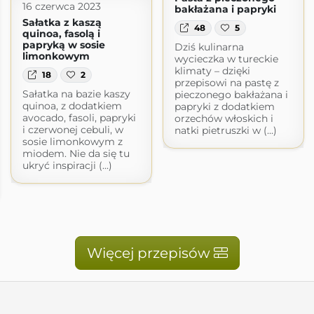
16 czerwca 2023
bakłażana i papryki
Sałatka z kaszą
48
5
quinoa, fasolą i
papryką w sosie
Dziś kulinarna
limonkowym
wycieczka w tureckie
klimaty – dzięki
18
2
przepisowi na pastę z
Sałatka na bazie kaszy
pieczonego bakłażana i
quinoa, z dodatkiem
papryki z dodatkiem
avocado, fasoli, papryki
orzechów włoskich i
i czerwonej cebuli, w
natki pietruszki w (...)
sosie limonkowym z
miodem. Nie da się tu
ukryć inspiracji (...)
Więcej przepisów