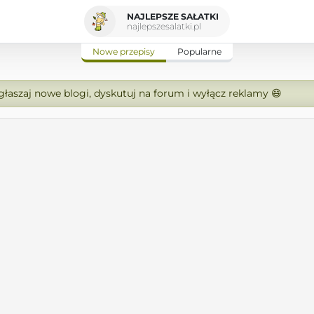
NAJLEPSZE SAŁATKI
najlepszesalatki.pl
Nowe przepisy
Popularne
zgłaszaj nowe blogi, dyskutuj na forum i wyłącz reklamy 😄