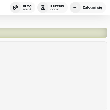
BLOG
PRZEPIS
Zaloguj się
ZGŁOŚ
DODAJ