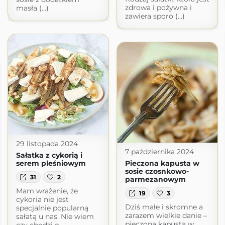
zdrowa i pożywna i
masła (...)
zawiera sporo (...)
29 listopada 2024
7 października 2024
Sałatka z cykorią i
serem pleśniowym
Pieczona kapusta w
sosie czosnkowo-
31
2
parmezanowym
Mam wrażenie, że
19
3
cykoria nie jest
Dziś małe i skromne a
specjalnie popularną
zarazem wielkie danie –
sałatą u nas. Nie wiem
pieczona kapusta w
czy chodzi o