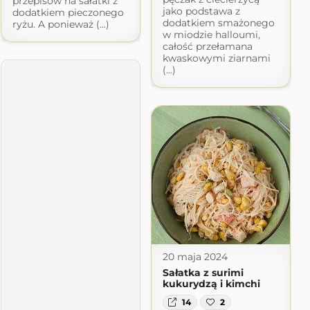
przepisów na sałatki z
jako podstawa z
dodatkiem pieczonego
dodatkiem smażonego
ryżu. A ponieważ (...)
w miodzie halloumi,
całość przełamana
kwaskowymi ziarnami
(...)
20 maja 2024
Sałatka z surimi
kukurydzą i kimchi
14
2