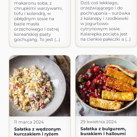
Dziś coś lekkiego,
makaronu soba, z
orzeźwiającego i do
chrupkimi warzywami,
pochrupania – surówka
tofu i kolendrą, w
z kalarepy i rzodkiewki
obłędnym sosie na
w jogurtowo-
bazie masła
cytrynowym sosie.
orzechowego i ostrej
Kalarepka pocięta jest
koreańskiej pasty
na cienkie pałeczki a (...)
gochujang. To jest (...)
29 kwietnia 2024
11 marca 2024
Sałatka z bulgurem,
Sałatka z wędzonym
burakiem i halloumi
kurczakiem i ryżem