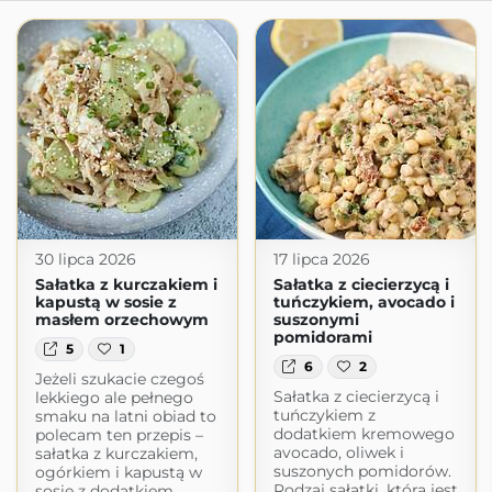
30 lipca 2026
17 lipca 2026
Sałatka z kurczakiem i
Sałatka z ciecierzycą i
kapustą w sosie z
tuńczykiem, avocado i
masłem orzechowym
suszonymi
pomidorami
5
1
6
2
Jeżeli szukacie czegoś
Sałatka z ciecierzycą i
lekkiego ale pełnego
tuńczykiem z
smaku na latni obiad to
dodatkiem kremowego
polecam ten przepis –
avocado, oliwek i
sałatka z kurczakiem,
suszonych pomidorów.
ogórkiem i kapustą w
Rodzaj sałatki, która jest
sosie z dodatkiem