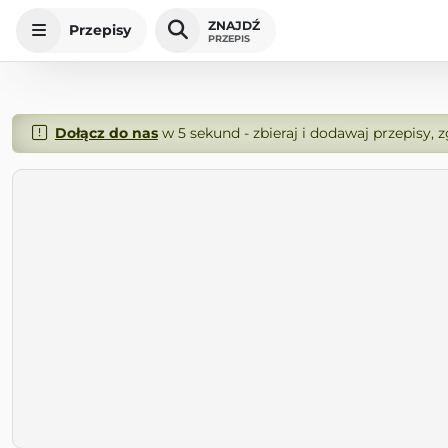
ZNAJDŹ
Przepisy
PRZEPIS
Dołącz do nas
w 5 sekund - zbieraj i dodawaj przepisy, 