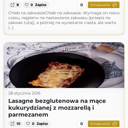
0
8
0
Zapisz
Smakowite
Chleb na zakwasieChleb na zakwasie. Wymaga on nieco
czasu, najpierw na nastawienie zakwasu (przepis na
zakwas tutaj), a później na wyrastanie ciasta, ale warto
(...)
28 stycznia 2016
Lasagne bezglutenowa na mące
kukurydzianej z mozzarellą i
parmezanem
0
10
0
Zapisz
Smakowite