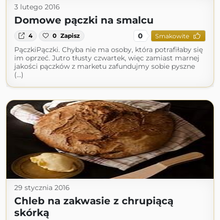
3 lutego 2016
Domowe pączki na smalcu
0
4
0
Zapisz
Smakowite
PączkiPączki. Chyba nie ma osoby, która potrafiłaby się
im oprzeć. Jutro tłusty czwartek, więc zamiast marnej
jakości pączków z marketu zafundujmy sobie pyszne
(...)
29 stycznia 2016
Chleb na zakwasie z chrupiącą
skórką