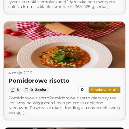
łyżeczka mąki ziemniaczanej 1 łyżeczka octu szczypta
soli Na krem: szklanka śmietanki 36% 125 g serka (...)
4 maja 2016
Pomidorowe risotto
0
5
0
Zapisz
Smakowite
Pomidorowe risottoPomidorowe risotto pierwszy raz
jedliśmy na Węgrzech i było po prostu obłędne.
Niedawno Paszczak z okazji foodingu u nas zrobił swoją
wersję (...)