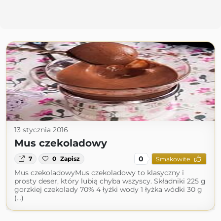
13 stycznia 2016
Mus czekoladowy
0
7
0
Zapisz
Smakowite
Mus czekoladowyMus czekoladowy to klasyczny i
prosty deser, który lubią chyba wszyscy. Składniki 225 g
gorzkiej czekolady 70% 4 łyżki wody 1 łyżka wódki 30 g
(...)