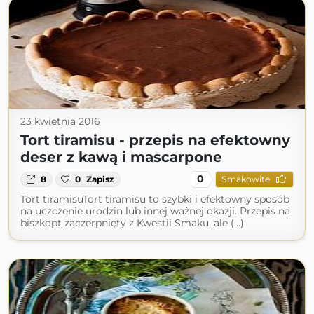
23 kwietnia 2016
Tort tiramisu - przepis na efektowny
deser z kawą i mascarpone
0
8
0
Zapisz
Smakowite
Tort tiramisuTort tiramisu to szybki i efektowny sposób
na uczczenie urodzin lub innej ważnej okazji. Przepis na
biszkopt zaczerpnięty z Kwestii Smaku, ale (...)