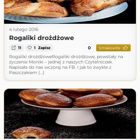
4 lutego 2016
Rogaliki drożdżowe
0
11
1
Zapisz
Smakowite
Rogaliki drożdżoweRogaliki drożdżowe, powstały na
życzenie Moniki – jednej z naszych Czytelniczek.
Napisała do nas wczoraj na FB. I jak to zwykle z
Paszczakiem (...)