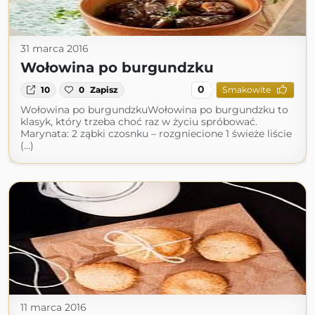
31 marca 2016
Wołowina po burgundzku
0
10
0
Zapisz
Smakowite
Wołowina po burgundzkuWołowina po burgundzku to
klasyk, który trzeba choć raz w życiu spróbować.
Marynata: 2 ząbki czosnku – rozgniecione 1 świeże liście
(...)
11 marca 2016