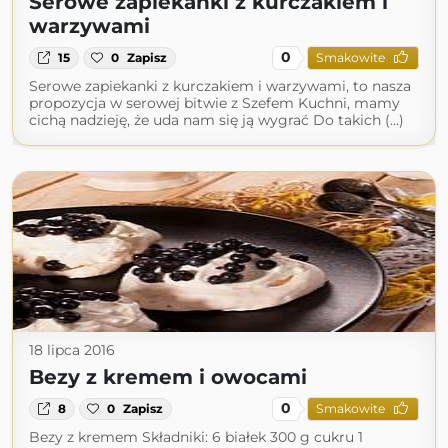
Serowe zapiekanki z kurczakiem i
warzywami
0
15
0
Zapisz
Smakowite
Serowe zapiekanki z kurczakiem i warzywami, to nasza
propozycja w serowej bitwie z Szefem Kuchni, mamy
cichą nadzieję, że uda nam się ją wygrać Do takich (...)
18 lipca 2016
Bezy z kremem i owocami
0
8
0
Zapisz
Smakowite
Bezy z kremem Składniki: 6 białek 300 g cukru 1