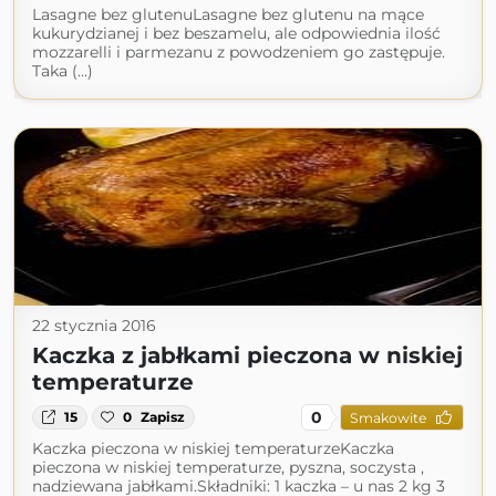
Lasagne bez glutenuLasagne bez glutenu na mące
kukurydzianej i bez beszamelu, ale odpowiednia ilość
mozzarelli i parmezanu z powodzeniem go zastępuje.
Taka (...)
22 stycznia 2016
Kaczka z jabłkami pieczona w niskiej
temperaturze
0
15
0
Zapisz
Smakowite
Kaczka pieczona w niskiej temperaturzeKaczka
pieczona w niskiej temperaturze, pyszna, soczysta ,
nadziewana jabłkami.Składniki: 1 kaczka – u nas 2 kg 3