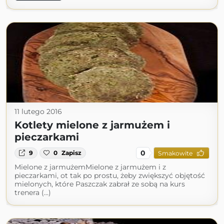
11 lutego 2016
Kotlety mielone z jarmużem i
pieczarkami
0
9
0
Zapisz
Smakowite
Mielone z jarmużemMielone z jarmużem i z
pieczarkami, ot tak po prostu, żeby zwiększyć objętość
mielonych, które Paszczak zabrał ze sobą na kurs
trenera (...)