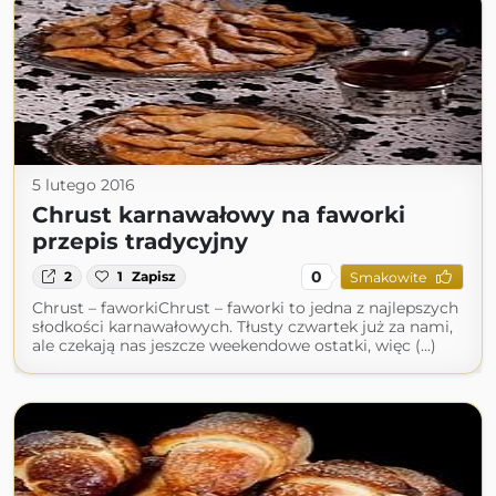
5 lutego 2016
Chrust karnawałowy na faworki
przepis tradycyjny
0
2
1
Zapisz
Smakowite
Chrust – faworkiChrust – faworki to jedna z najlepszych
słodkości karnawałowych. Tłusty czwartek już za nami,
ale czekają nas jeszcze weekendowe ostatki, więc (...)