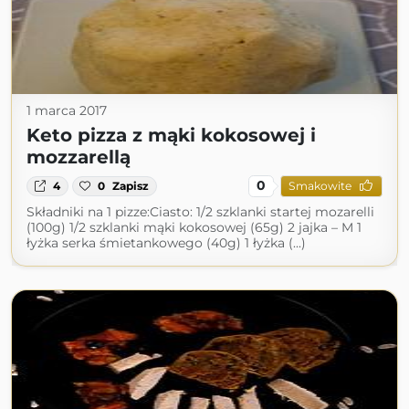
1 marca 2017
Keto pizza z mąki kokosowej i
mozzarellą
0
4
0
Zapisz
Smakowite
Składniki na 1 pizze:Ciasto: 1/2 szklanki startej mozarelli
(100g) 1/2 szklanki mąki kokosowej (65g) 2 jajka – M 1
łyżka serka śmietankowego (40g) 1 łyżka (...)