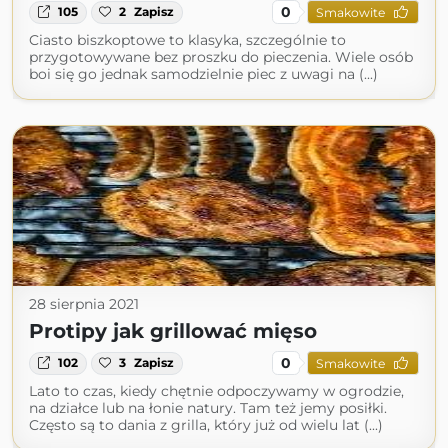
0
105
2
Zapisz
Smakowite
Ciasto biszkoptowe to klasyka, szczególnie to
przygotowywane bez proszku do pieczenia. Wiele osób
boi się go jednak samodzielnie piec z uwagi na (...)
28 sierpnia 2021
Protipy jak grillować mięso
0
102
3
Zapisz
Smakowite
Lato to czas, kiedy chętnie odpoczywamy w ogrodzie,
na działce lub na łonie natury. Tam też jemy posiłki.
Często są to dania z grilla, który już od wielu lat (...)