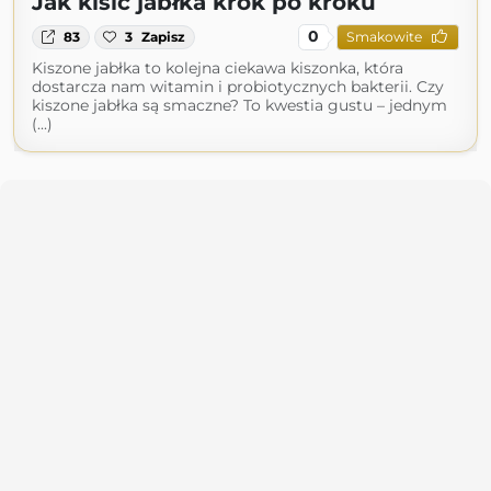
Jak kisić jabłka krok po kroku
0
83
3
Zapisz
Smakowite
Kiszone jabłka to kolejna ciekawa kiszonka, która
dostarcza nam witamin i probiotycznych bakterii. Czy
kiszone jabłka są smaczne? To kwestia gustu – jednym
(...)