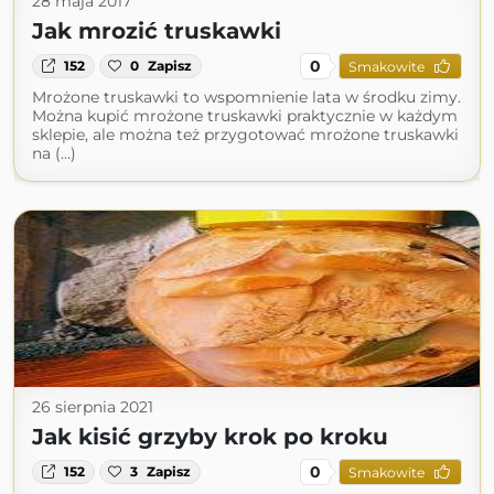
28 maja 2017
Jak mrozić truskawki
0
152
0
Zapisz
Smakowite
Mrożone truskawki to wspomnienie lata w środku zimy.
Można kupić mrożone truskawki praktycznie w każdym
sklepie, ale można też przygotować mrożone truskawki
na (...)
26 sierpnia 2021
Jak kisić grzyby krok po kroku
0
152
3
Zapisz
Smakowite