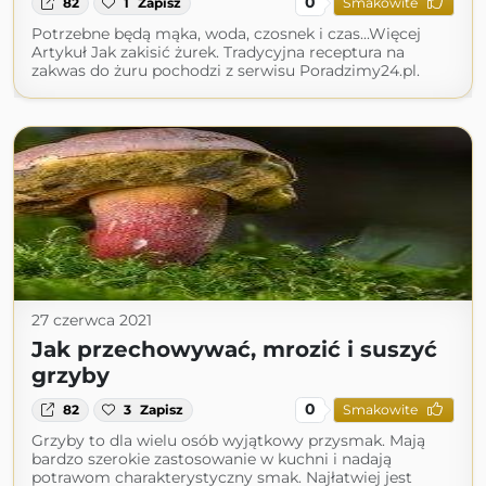
0
82
1
Zapisz
Smakowite
Potrzebne będą mąka, woda, czosnek i czas...Więcej
Artykuł Jak zakisić żurek. Tradycyjna receptura na
zakwas do żuru pochodzi z serwisu Poradzimy24.pl.
27 czerwca 2021
Jak przechowywać, mrozić i suszyć
grzyby
0
82
3
Zapisz
Smakowite
Grzyby to dla wielu osób wyjątkowy przysmak. Mają
bardzo szerokie zastosowanie w kuchni i nadają
potrawom charakterystyczny smak. Najłatwiej jest