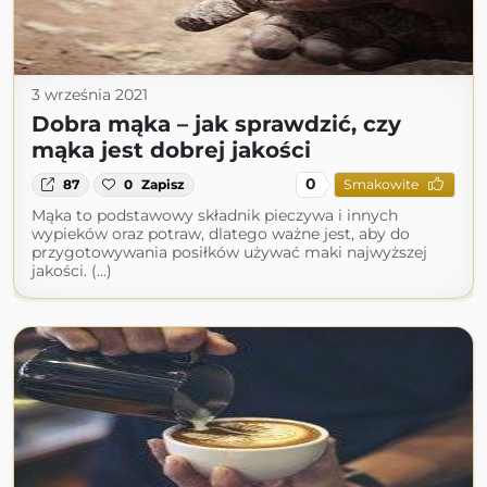
3 września 2021
Dobra mąka – jak sprawdzić, czy
mąka jest dobrej jakości
0
87
0
Zapisz
Smakowite
Mąka to podstawowy składnik pieczywa i innych
wypieków oraz potraw, dlatego ważne jest, aby do
przygotowywania posiłków używać maki najwyższej
jakości. (...)