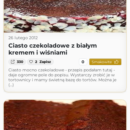
26 lutego 2012
Ciasto czekoladowe z białym
kremem i wiśniami
0
330
2
Zapisz
Smakowite
Ciasto mocno czekoladowe - przepis podałam tutaj -
daje ogromne pole do popisu. Wystarczy zrobić je w
tortownicy i mamy świetną bazę do tortów. Można je
(...)