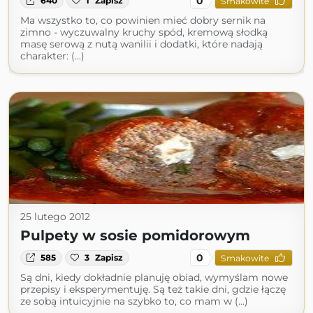
0
640
1
Zapisz
Smakowite
Ma wszystko to, co powinien mieć dobry sernik na
zimno - wyczuwalny kruchy spód, kremową słodką
masę serową z nutą wanilii i dodatki, które nadają
charakter: (...)
25 lutego 2012
Pulpety w sosie pomidorowym
0
585
3
Zapisz
Smakowite
Są dni, kiedy dokładnie planuję obiad, wymyślam nowe
przepisy i eksperymentuję. Są też takie dni, gdzie łączę
ze sobą intuicyjnie na szybko to, co mam w (...)