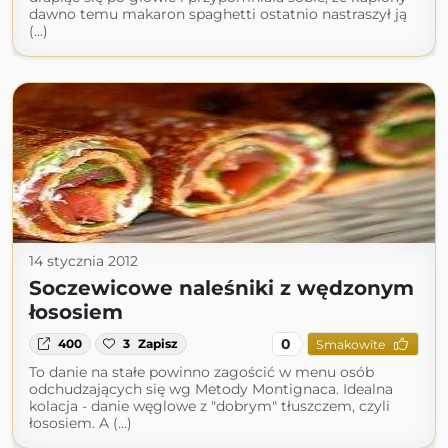
dawno temu makaron spaghetti ostatnio nastraszył ją
(...)
14 stycznia 2012
Soczewicowe naleśniki z wędzonym
łososiem
0
400
3
Zapisz
Smakowite
To danie na stałe powinno zagościć w menu osób
odchudzających się wg Metody Montignaca. Idealna
kolacja - danie węglowe z "dobrym" tłuszczem, czyli
łososiem. A (...)