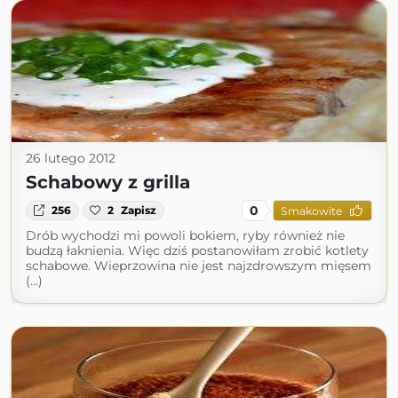
26 lutego 2012
Schabowy z grilla
0
256
2
Zapisz
Smakowite
Drób wychodzi mi powoli bokiem, ryby również nie
budzą łaknienia. Więc dziś postanowiłam zrobić kotlety
schabowe. Wieprzowina nie jest najzdrowszym mięsem
(...)