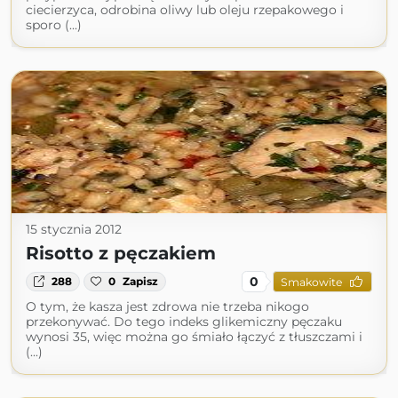
ciecierzyca, odrobina oliwy lub oleju rzepakowego i
sporo (...)
15 stycznia 2012
Risotto z pęczakiem
0
288
0
Zapisz
Smakowite
O tym, że kasza jest zdrowa nie trzeba nikogo
przekonywać. Do tego indeks glikemiczny pęczaku
wynosi 35, więc można go śmiało łączyć z tłuszczami i
(...)