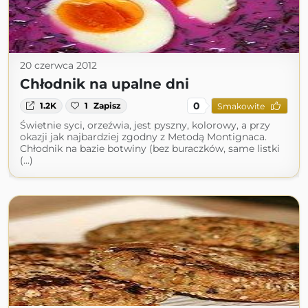
20 czerwca 2012
Chłodnik na upalne dni
0
1.2K
1
Zapisz
Smakowite
Świetnie syci, orzeźwia, jest pyszny, kolorowy, a przy
okazji jak najbardziej zgodny z Metodą Montignaca.
Chłodnik na bazie botwiny (bez buraczków, same listki
(...)