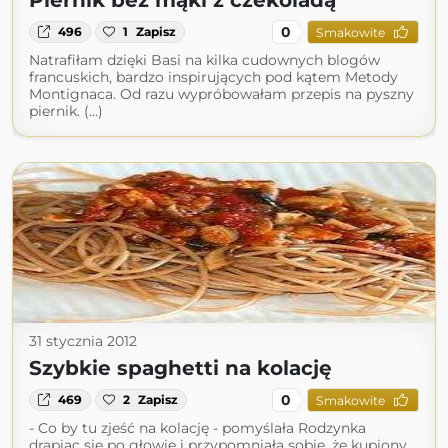
Piernik bez mąki z czekoladą
0
496
1
Zapisz
Smakowite
Natrafiłam dzięki Basi na kilka cudownych blogów
francuskich, bardzo inspirujących pod kątem Metody
Montignaca. Od razu wypróbowałam przepis na pyszny
piernik. (...)
31 stycznia 2012
Szybkie spaghetti na kolację
0
469
2
Zapisz
Smakowite
- Co by tu zjeść na kolację - pomyślała Rodzynka
drapiąc się po głowie i przypomniała sobie, że kupiony