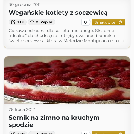
30 grudnia 2011
Wegańskie kotlety z soczewicą
0
1.1K
2
Zapisz
Smakowite
Ciekawa odmiana dla kotleta mielonego. Składniki
"idealne" do chudnięcia - otręby owsiane (błonnik) i
święta soczewica, która w Metodzie Montignaca ma (...)
28 lipca 2012
Sernik na zimno na kruchym
spodzie