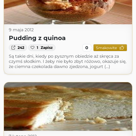
9 maja 2012
Pudding z quinoa
0
242
1
Zapisz
Smakowite
Są takie dni, kiedy po pysznym obiedzie aż skręca za
czymś słodkim. I żeby nie było zbyt różowo, okazuje się,
że ciemna czekolada dawno zjedzona, jogurt (...)