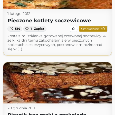
1 lutego 2012
Pieczone kotlety soczewicowe
0
514
1
Zapisz
Smakowite
Została mi szklanka gotowanej czerwonej soczewicy. A
że kilka dni temu zakochałam się w pieczonych
kotletach ciecierzycowych, postanowiłam rozkochać
się w (...)
20 grudnia 2011