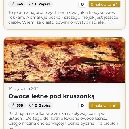
0
345
1
Zapisz
Smakowite
To jeden z najprostszych serników, jakie kiedykolwiek
robiłam. A smakuje bosko - szczególnie jak jest jeszcze
ciepły. Wiem, że ciasto powinno wystygnąć, ale... (...)
14 stycznia 2012
Owoce leśne pod kruszonką
0
338
2
Zapisz
Smakowite
Pachnąca i słodka kruszonka rozpływająca się w
ustach... Do tego delikatnie kwaśne owoce leśne...
Czego można chcieć więcej? Danie pyszne i na ciepło i
na (...)