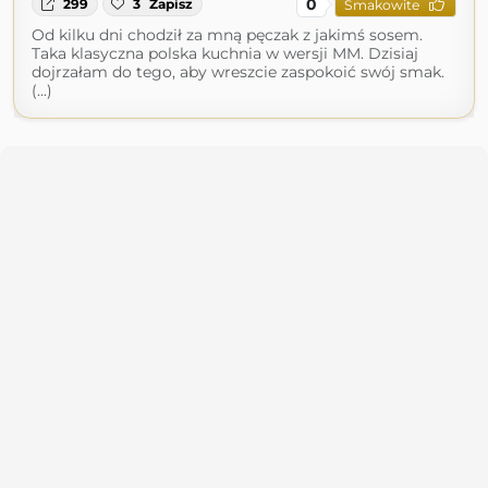
0
299
3
Zapisz
Smakowite
Od kilku dni chodził za mną pęczak z jakimś sosem.
Taka klasyczna polska kuchnia w wersji MM. Dzisiaj
dojrzałam do tego, aby wreszcie zaspokoić swój smak.
(...)