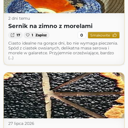
2 dni temu
Sernik na zimno z morelami
0
17
1
Zapisz
Smakowite
Ciasto idealne na gorące dni, bo nie wymaga pieczenia.
Spód z ciastek owsianych, delikatna masa serowa i
morele w galaretce. Przyjemnie orzeźwiające, bardzo
(...)
27 lipca 2026