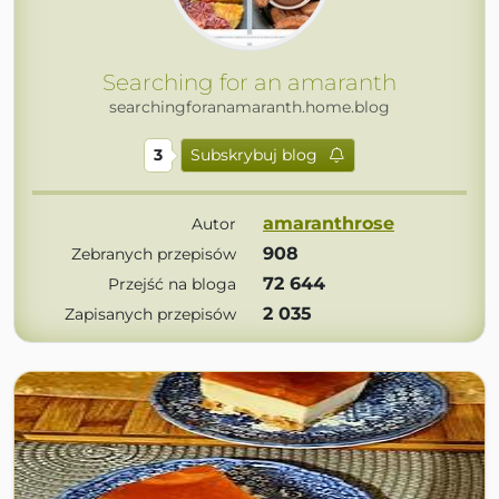
Searching for an amaranth
searchingforanamaranth.home.blog
3
Subskrybuj blog
amaranthrose
Autor
908
Zebranych przepisów
72 644
Przejść na bloga
2 035
Zapisanych przepisów