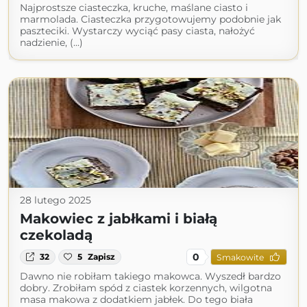
Najprostsze ciasteczka, kruche, maślane ciasto i
marmolada. Ciasteczka przygotowujemy podobnie jak
paszteciki. Wystarczy wyciąć pasy ciasta, nałożyć
nadzienie, (...)
28 lutego 2025
Makowiec z jabłkami i białą
czekoladą
0
32
5
Zapisz
Smakowite
Dawno nie robiłam takiego makowca. Wyszedł bardzo
dobry. Zrobiłam spód z ciastek korzennych, wilgotna
masa makowa z dodatkiem jabłek. Do tego biała