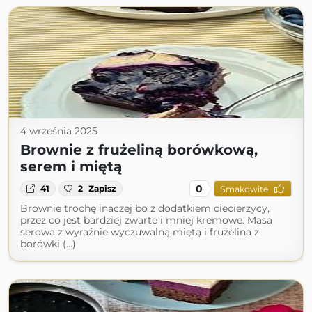
4 września 2025
Brownie z frużeliną borówkową,
serem i miętą
0
41
2
Zapisz
Smakowite
Brownie trochę inaczej bo z dodatkiem ciecierzycy,
przez co jest bardziej zwarte i mniej kremowe. Masa
serowa z wyraźnie wyczuwalną miętą i frużelina z
borówki (...)