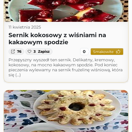
11 kwietnia 2025
Sernik kokosowy z wiśniami na
kakaowym spodzie
0
76
3
Zapisz
Smakowite
Przepyszny wyszedł ten sernik. Delikatny, kremowy,
kokosowy, na mocno kakaowym spodzie. Pod koniec
pieczenia wylewamy na sernik frużelinę wiśniową, która
się (...)