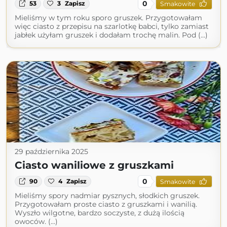
0
53
3
Zapisz
Smakowite
Mieliśmy w tym roku sporo gruszek. Przygotowałam
więc ciasto z przepisu na szarlotkę babci, tylko zamiast
jabłek użyłam gruszek i dodałam trochę malin. Pod (...)
29 października 2025
Ciasto waniliowe z gruszkami
0
90
4
Zapisz
Smakowite
Mieliśmy spory nadmiar pysznych, słodkich gruszek.
Przygotowałam proste ciasto z gruszkami i wanilią.
Wyszło wilgotne, bardzo soczyste, z dużą ilością
owoców. (...)