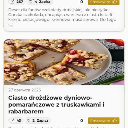
0
267
4
Zapisz
Smakowite
Deser dla fanów czekolady dubajskiej, ale nie tylko.
Gorzka czekolada, chrupiąca warstwa z ciasta kataifi i
kremu pistacjowego, kremowa masa serowa. Do tego
(...)
27 czerwca 2025
Ciasto drożdżowe dyniowo-
pomarańczowe z truskawkami i
rabarbarem
0
43
2
Zapisz
Smakowite