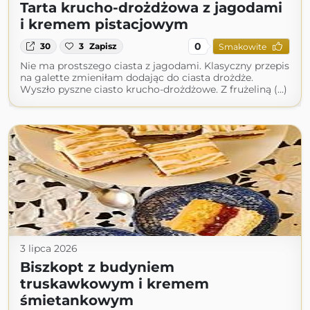
Tarta krucho-drożdżowa z jagodami
i kremem pistacjowym
0
30
3
Zapisz
Smakowite
Nie ma prostszego ciasta z jagodami. Klasyczny przepis
na galette zmieniłam dodając do ciasta drożdże.
Wyszło pyszne ciasto krucho-drożdżowe. Z frużeliną (...)
3 lipca 2026
Biszkopt z budyniem
truskawkowym i kremem
śmietankowym