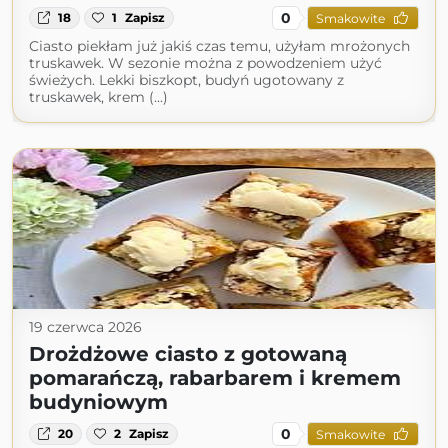
0
18
1
Zapisz
Smakowite
Ciasto piekłam już jakiś czas temu, użyłam mrożonych
truskawek. W sezonie można z powodzeniem użyć
świeżych. Lekki biszkopt, budyń ugotowany z
truskawek, krem (...)
19 czerwca 2026
Drożdżowe ciasto z gotowaną
pomarańczą, rabarbarem i kremem
budyniowym
0
20
2
Zapisz
Smakowite