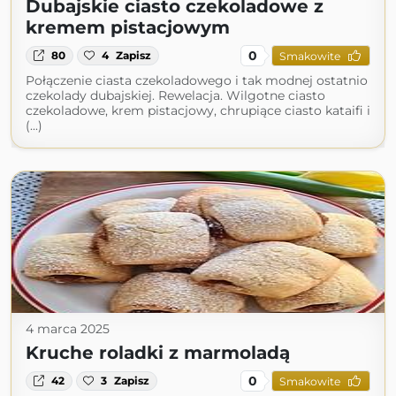
Dubajskie ciasto czekoladowe z
kremem pistacjowym
0
80
4
Zapisz
Smakowite
Połączenie ciasta czekoladowego i tak modnej ostatnio
czekolady dubajskiej. Rewelacja. Wilgotne ciasto
czekoladowe, krem pistacjowy, chrupiące ciasto kataifi i
(...)
4 marca 2025
Kruche roladki z marmoladą
0
42
3
Zapisz
Smakowite