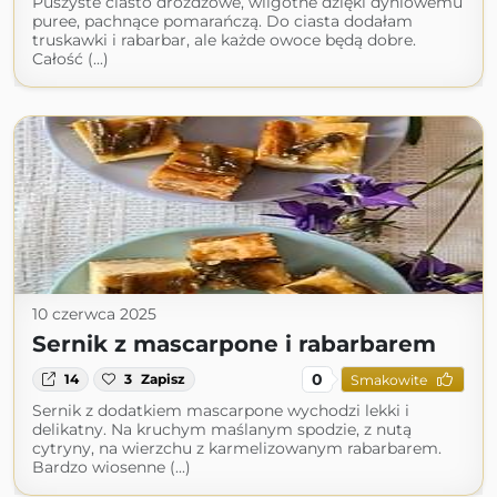
Puszyste ciasto drożdżowe, wilgotne dzięki dyniowemu
puree, pachnące pomarańczą. Do ciasta dodałam
truskawki i rabarbar, ale każde owoce będą dobre.
Całość (...)
10 czerwca 2025
Sernik z mascarpone i rabarbarem
0
14
3
Zapisz
Smakowite
Sernik z dodatkiem mascarpone wychodzi lekki i
delikatny. Na kruchym maślanym spodzie, z nutą
cytryny, na wierzchu z karmelizowanym rabarbarem.
Bardzo wiosenne (...)