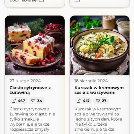
podniebienie, (...)
(...)
23 lutego 2024
18 sierpnia 2024
Ciasto cytrynowe z
Kurczak w kremowym
żurawiną
sosie z warzywami
467
34
447
27
Ciasto cytrynowe z
Kurczak w kremowym
żurawiną to ciasto nie
sosie z warzywami to
tylko smakuje
jedno z tych dań, które
wybornie, ale także
nie tylko urzeka
rozpieszcza zmysły
smakiem, ale także