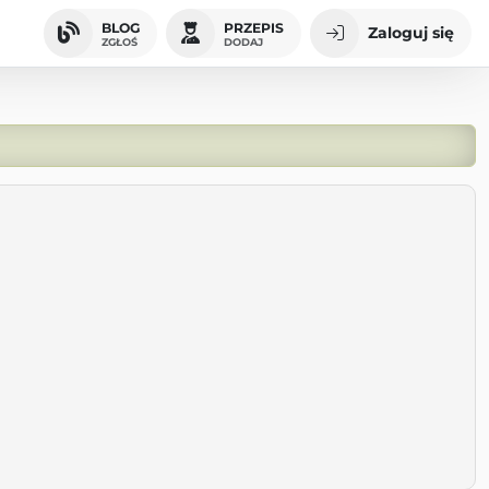
BLOG
PRZEPIS
Zaloguj się
ZGŁOŚ
DODAJ