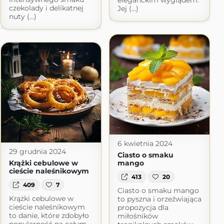
eleganckim wyglądem.
czekolady i delikatnej
Jej (...)
nuty (...)
6 kwietnia 2024
29 grudnia 2024
Ciasto o smaku
Krążki cebulowe w
mango
cieście naleśnikowym
413
20
409
7
Ciasto o smaku mango
Krążki cebulowe w
to pyszna i orzeźwiająca
cieście naleśnikowym
propozycja dla
to danie, które zdobyło
miłośników
popularność na całym