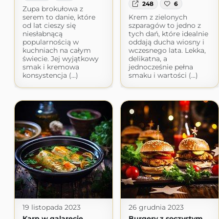
248
6
Zupa brokułowa z
serem to danie, które
Krem z zielonych
od lat cieszy się
szparagów to jedno z
niesłabnącą
tych dań, które idealnie
popularnością w
oddają ducha wiosny i
kuchniach na całym
wczesnego lata. Lekka,
świecie. Jej wyjątkowy
delikatna, a
smak i kremowa
jednocześnie pełna
konsystencja (...)
smaku i wartości (...)
19 listopada 2023
26 grudnia 2023
Karp w galarecie
Burgery z soczystym