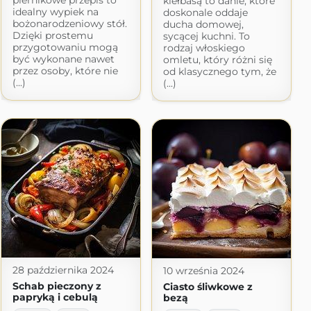
piernikowe przepis to
kiełbasą to danie, które
idealny wypiek na
doskonale oddaje
bożonarodzeniowy stół.
ducha domowej,
Dzięki prostemu
sycącej kuchni. To
przygotowaniu mogą
rodzaj włoskiego
być wykonane nawet
omletu, który różni się
przez osoby, które nie
od klasycznego tym, że
(...)
(...)
28 października 2024
10 września 2024
Schab pieczony z
Ciasto śliwkowe z
papryką i cebulą
bezą