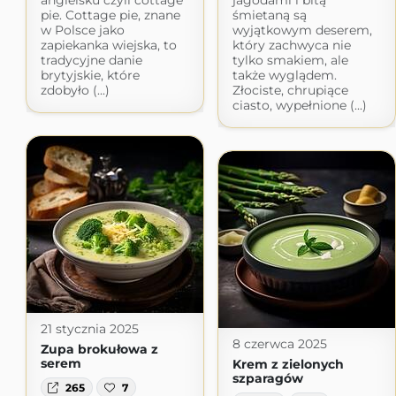
angielsku czyli cottage
jagodami i bitą
pie. Cottage pie, znane
śmietaną są
w Polsce jako
wyjątkowym deserem,
zapiekanka wiejska, to
który zachwyca nie
tradycyjne danie
tylko smakiem, ale
brytyjskie, które
także wyglądem.
zdobyło (...)
Złociste, chrupiące
ciasto, wypełnione (...)
21 stycznia 2025
8 czerwca 2025
Zupa brokułowa z
serem
Krem z zielonych
szparagów
265
7