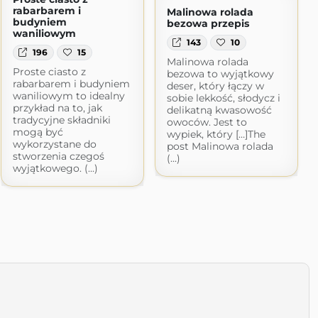
rabarbarem i
Malinowa rolada
budyniem
bezowa przepis
waniliowym
143
10
196
15
Malinowa rolada
Proste ciasto z
bezowa to wyjątkowy
rabarbarem i budyniem
deser, który łączy w
waniliowym to idealny
sobie lekkość, słodycz i
przykład na to, jak
delikatną kwasowość
tradycyjne składniki
owoców. Jest to
mogą być
wypiek, który […]The
wykorzystane do
post Malinowa rolada
stworzenia czegoś
(...)
wyjątkowego. (...)