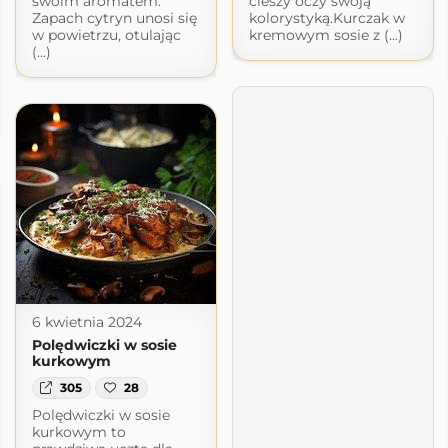
swoim aromatem.
cieszy oczy swoją
Zapach cytryn unosi się
kolorystyką.Kurczak w
w powietrzu, otulając
kremowym sosie z (...)
(...)
6 kwietnia 2024
Polędwiczki w sosie
kurkowym
305
28
Polędwiczki w sosie
kurkowym to