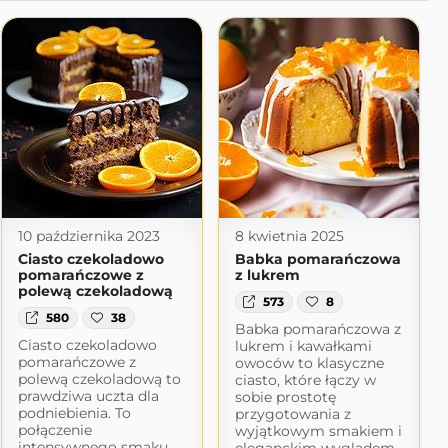
10 października 2023
8 kwietnia 2025
Ciasto czekoladowo
Babka pomarańczowa
pomarańczowe z
z lukrem
polewą czekoladową
573
8
580
38
Babka pomarańczowa z
Ciasto czekoladowo
lukrem i kawałkami
pomarańczowe z
owoców to klasyczne
polewą czekoladową to
ciasto, które łączy w
prawdziwa uczta dla
sobie prostotę
podniebienia. To
przygotowania z
połączenie
wyjątkowym smakiem i
intensywnego smaku