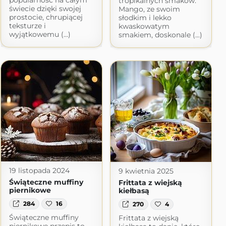
tropikalnych smaków.
świecie dzięki swojej
Mango, ze swoim
prostocie, chrupiącej
słodkim i lekko
teksturze i
kwaskowatym
wyjątkowemu (...)
smakiem, doskonale (...)
19 listopada 2024
9 kwietnia 2025
Świąteczne muffiny
Frittata z wiejską
piernikowe
kiełbasą
284
16
270
4
Świąteczne muffiny
Frittata z wiejską