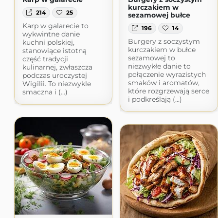
kurczakiem w
214
25
sezamowej bułce
Karp w galarecie to
196
14
wykwintne danie
Burgery z soczystym
kuchni polskiej,
kurczakiem w bułce
stanowiące istotną
sezamowej to
część tradycji
niezwykłe danie to
kulinarnej, zwłaszcza
połączenie wyrazistych
podczas uroczystej
smaków i aromatów,
Wigilii. To niezwykle
które rozgrzewają serce
smaczna i (...)
i podkreślają (...)