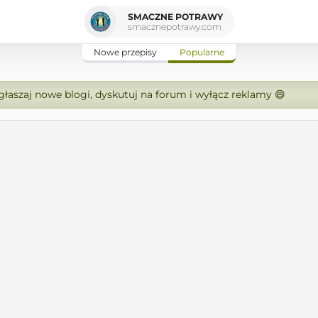
SMACZNE POTRAWY
smacznepotrawy.com
Nowe przepisy
Popularne
zgłaszaj nowe blogi, dyskutuj na forum i wyłącz reklamy 😄