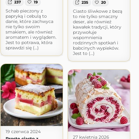
237
19
235
20
Schab pieczony z
Ciasto śliwkowe z bezą
papryką i cebulą to
to nie tylko smaczny
danie, które zachwyca
deser, ale również
nie tylko swoim
kawałek tradycji, który
smakiem, ale również
przywołuje
aromatem i wyglądem.
wspomnienia
Jest to potrawa, która
rodzinnych spotkań i
sprawdzi się (...)
babcinych wypieków.
Jest to (...)
19 czerwca 2024
27 kwietnia 2026
Proste ciasto z