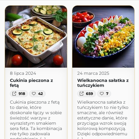
8 lipca 2024
24 marca 2025
Cukinia pieczona z
Wielkanocna sałatka z
fetą
tuńczykiem
918
42
659
7
Cukinia pieczona z fetą
Wielkanocna sałatka z
to danie, które
tuńczykiem to nie tylko
doskonale łączy w sobie
smaczne, ale również
świeżość warzyw z
estetyczne danie, które
wyrazistym smakiem
przyciąga wzrok swoją
sera feta. Ta kombinacja
kolorową kompozycją.
nie tylko zadowala
Dzięki odpowiedniemu