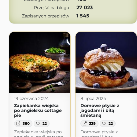
27 023
Przejść na bloga
1 545
Zapisanych przepisów
19 czerwca 2024
8 lipca 2024
Zapiekanka wiejska
Domowe ptysie z
po angielsku cottage
jagodami i bitą
pie
śmietaną
360
22
329
22
Zapiekanka wiejska po
Domowe ptysie z