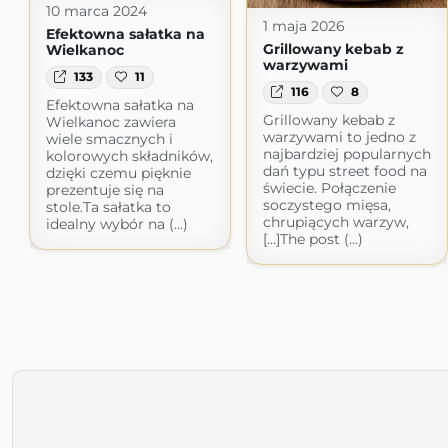
10 marca 2024
1 maja 2026
Efektowna sałatka na
Grillowany kebab z
Wielkanoc
warzywami
133
11
116
8
Efektowna sałatka na
Grillowany kebab z
Wielkanoc zawiera
warzywami to jedno z
wiele smacznych i
najbardziej popularnych
kolorowych składników,
dań typu street food na
dzięki czemu pięknie
świecie. Połączenie
prezentuje się na
soczystego mięsa,
stole.Ta sałatka to
chrupiących warzyw,
idealny wybór na (...)
[…]The post (...)