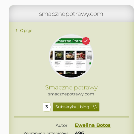
smacznepotrawy.com
Opcje
Smaczne potrawy
smacznepotrawy.com
3
Subskrybuj blog
Ewelina Botos
Autor
496
Zebranych przepisów