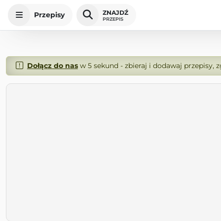
ZNAJDŹ
Przepisy
PRZEPIS
Dołącz do nas
w 5 sekund - zbieraj i dodawaj przepisy, 