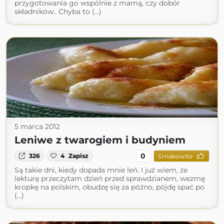
przygotowania go wspólnie z mamą, czy dobór
składników.. Chyba to (...)
5 marca 2012
Leniwe z twarogiem i budyniem
0
326
4
Zapisz
Smakowite
Są takie dni, kiedy dopada mnie leń. I już wiem, że
lekturę przeczytam dzień przed sprawdzianem, wezmę
kropkę na polskim, obudzę się za późno, pójdę spać po
(...)