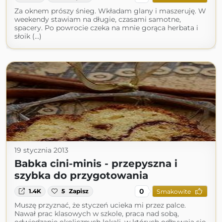
Za oknem prószy śnieg. Wkładam glany i maszeruję. W
weekendy stawiam na długie, czasami samotne,
spacery. Po powrocie czeka na mnie gorąca herbata i
słoik (...)
19 stycznia 2013
Babka cini-minis - przepyszna i
szybka do przygotowania
0
1.4K
5
Zapisz
Smakowite
Muszę przyznać, że styczeń ucieka mi przez palce.
Nawał prac klasowych w szkole, praca nad sobą,