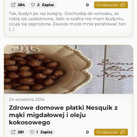
0
284
2
Zapisz
Smakowite
Tak, budyń po raz kolejny. Dochodzę do wniosku, że
robię się uzależniona. Jeśli w szafce nie mam budyniu,
czuję się zagrożona. Zawsze może mnie poratować ten
(...)
24 września 2014
Zdrowe domowe płatki Nesquik z
mąki migdałowej i oleju
kokosowego
0
281
1
Zapisz
Smakowite