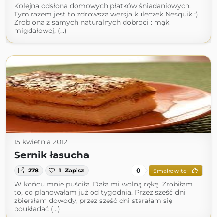
Kolejna odsłona domowych płatków śniadaniowych.
Tym razem jest to zdrowsza wersja kuleczek Nesquik :)
Zrobiona z samych naturalnych dobroci : mąki
migdałowej, (...)
15 kwietnia 2012
Sernik łasucha
0
278
1
Zapisz
Smakowite
W końcu mnie puściła. Dała mi wolną rękę. Zrobiłam
to, co planowałam już od tygodnia. Przez sześć dni
zbierałam dowody, przez sześć dni starałam się
poukładać (...)