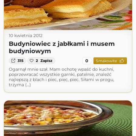
10 kwietnia 2012
Budyniowiec z jabłkami i musem
budyniowym
0
315
2
Zapisz
Smakowite
Ogarnął mnie szał. Mam ochotę wpaść do kuchni,
poprzewracać wszystkie garnki, patelnie, znaleźć
najlepszą z blach i piec, piec, piec. Siłami w progu,
trzyma (...)