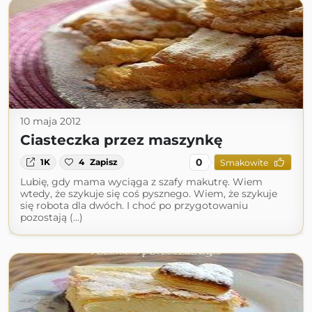
10 maja 2012
Ciasteczka przez maszynkę
0
1K
4
Zapisz
Smakowite
Lubię, gdy mama wyciąga z szafy makutrę. Wiem
wtedy, że szykuje się coś pysznego. Wiem, że szykuje
się robota dla dwóch. I choć po przygotowaniu
pozostają (...)