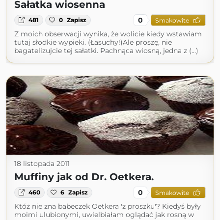
Sałatka wiosenna
0
481
0
Zapisz
Smakowite
Z moich obserwacji wynika, że wolicie kiedy wstawiam
tutaj słodkie wypieki. (Łasuchy!)Ale proszę, nie
bagatelizujcie tej sałatki. Pachnąca wiosną, jedna z (...)
18 listopada 2011
Muffiny jak od Dr. Oetkera.
0
460
6
Zapisz
Smakowite
Któż nie zna babeczek Oetkera 'z proszku'? Kiedyś były
moimi ulubionymi, uwielbiałam oglądać jak rosną w