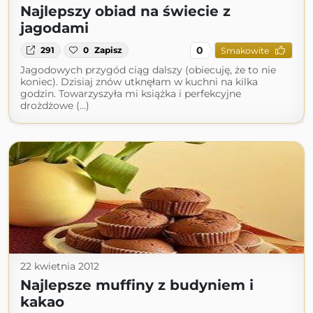
Najlepszy obiad na świecie z
jagodami
0
291
0
Zapisz
Smakowite
Jagodowych przygód ciąg dalszy (obiecuję, że to nie
koniec). Dzisiaj znów utknęłam w kuchni na kilka
godzin. Towarzyszyła mi książka i perfekcyjne
drożdżowe (...)
22 kwietnia 2012
Najlepsze muffiny z budyniem i
kakao