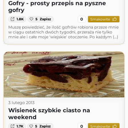
Gofry - prosty przepis na pyszne
gofry
0
1.8K
5
Zapisz
Smakowite
Muszę powiedzieć, że ilość gofrów robiona przeze mnie
w ciągu ostatnich dwóch tygodni, przeraża nie tylko
mnie ale i całe moje 'wiejskie' otoczenie. Po każdym (...)
3 lutego 2013
Wisienek szybkie ciasto na
weekend
0
1.7K
5
Zapisz
Smakowite