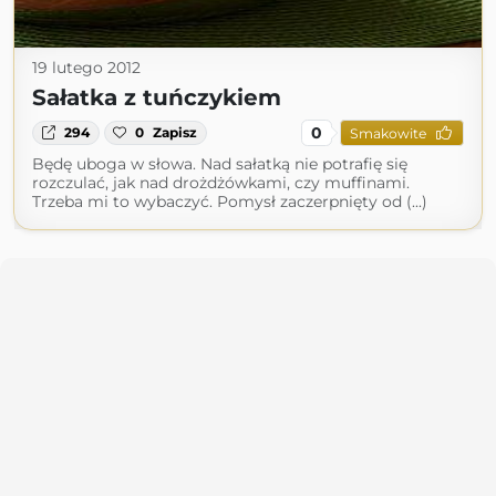
19 lutego 2012
Sałatka z tuńczykiem
0
294
0
Zapisz
Smakowite
Będę uboga w słowa. Nad sałatką nie potrafię się
rozczulać, jak nad drożdżówkami, czy muffinami.
Trzeba mi to wybaczyć. Pomysł zaczerpnięty od (...)