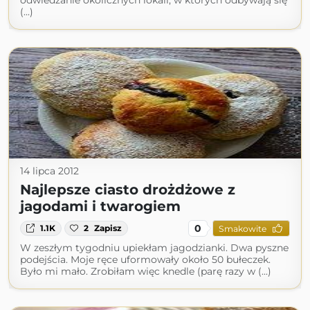
odwiedzanie okolicznych lokali, w których odbywają się
(...)
14 lipca 2012
Najlepsze ciasto drożdżowe z
jagodami i twarogiem
0
1.1K
2
Zapisz
Smakowite
W zeszłym tygodniu upiekłam jagodzianki. Dwa pyszne
podejścia. Moje ręce uformowały około 50 bułeczek.
Było mi mało. Zrobiłam więc knedle (parę razy w (...)