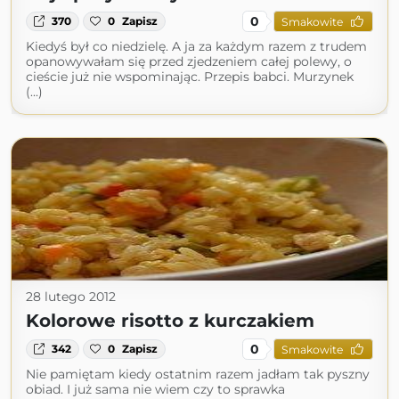
0
370
0
Zapisz
Smakowite
Kiedyś był co niedzielę. A ja za każdym razem z trudem
opanowywałam się przed zjedzeniem całej polewy, o
cieście już nie wspominając. Przepis babci. Murzynek
(...)
28 lutego 2012
Kolorowe risotto z kurczakiem
0
342
0
Zapisz
Smakowite
Nie pamiętam kiedy ostatnim razem jadłam tak pyszny
obiad. I już sama nie wiem czy to sprawka