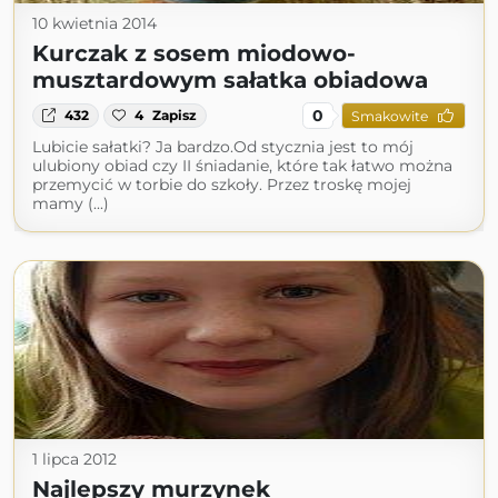
10 kwietnia 2014
Kurczak z sosem miodowo-
musztardowym sałatka obiadowa
0
432
4
Zapisz
Smakowite
Lubicie sałatki? Ja bardzo.Od stycznia jest to mój
ulubiony obiad czy II śniadanie, które tak łatwo można
przemycić w torbie do szkoły. Przez troskę mojej
mamy (...)
1 lipca 2012
Najlepszy murzynek