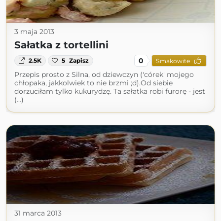
3 maja 2013
Sałatka z tortellini
0
2.5K
5
Zapisz
Smakowite
Przepis prosto z Silna, od dziewczyn ('córek' mojego
chłopaka, jakkolwiek to nie brzmi ;d).Od siebie
dorzuciłam tylko kukurydzę. Ta sałatka robi furorę - jest
(...)
31 marca 2013