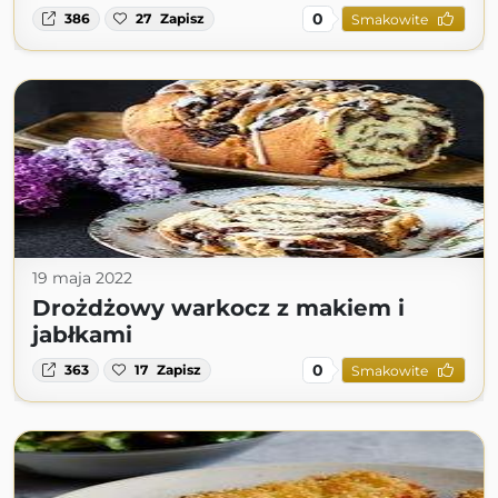
0
386
27
Zapisz
Smakowite
19 maja 2022
Drożdżowy warkocz z makiem i
jabłkami
0
363
17
Zapisz
Smakowite