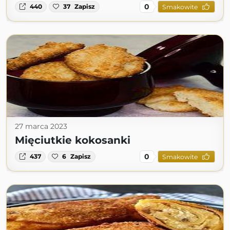
0
440
37
Zapisz
Smakowite
27 marca 2023
Mięciutkie kokosanki
0
437
6
Zapisz
Smakowite