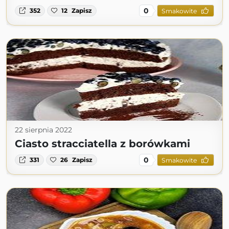
0
352
12
Zapisz
Smakowite
22 sierpnia 2022
Ciasto stracciatella z borówkami
0
331
26
Zapisz
Smakowite