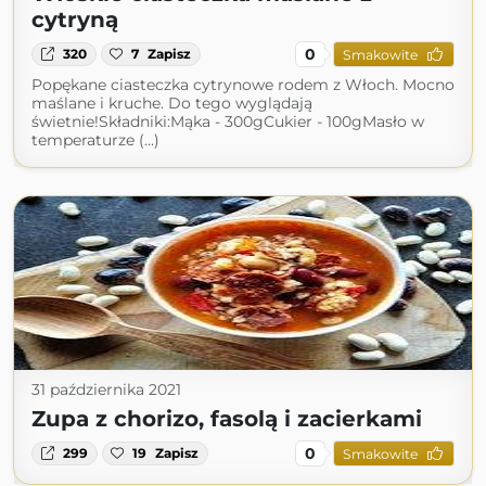
cytryną
0
320
7
Zapisz
Smakowite
Popękane ciasteczka cytrynowe rodem z Włoch. Mocno
maślane i kruche. Do tego wyglądają
świetnie!Składniki:Mąka - 300gCukier - 100gMasło w
temperaturze (...)
31 października 2021
Zupa z chorizo, fasolą i zacierkami
0
299
19
Zapisz
Smakowite