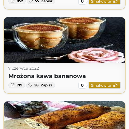
0
852
55
Zapisz
Smakowite
7 czerwca 2022
Mrożona kawa bananowa
0
719
58
Zapisz
Smakowite