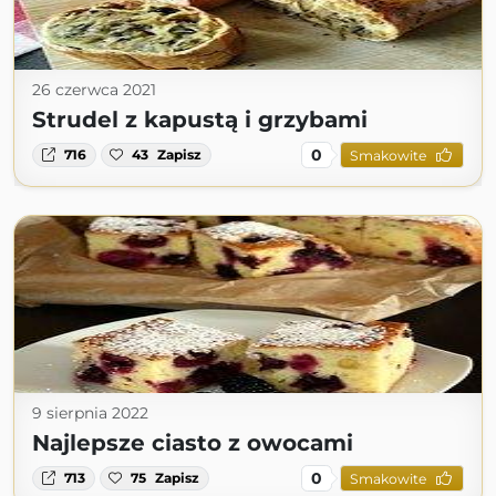
26 czerwca 2021
Strudel z kapustą i grzybami
0
716
43
Zapisz
Smakowite
9 sierpnia 2022
Najlepsze ciasto z owocami
0
713
75
Zapisz
Smakowite