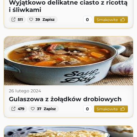
Wyjątkowo delikatne ciasto z ricottą
i śliwkami
0
511
39
Zapisz
Smakowite
26 lutego 2024
Gulaszowa z żołądków drobiowych
0
479
37
Zapisz
Smakowite