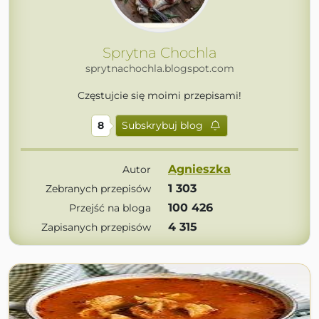
Sprytna Chochla
sprytnachochla.blogspot.com
Częstujcie się moimi przepisami!
8
Subskrybuj blog
Agnieszka
Autor
1 303
Zebranych przepisów
100 426
Przejść na bloga
4 315
Zapisanych przepisów