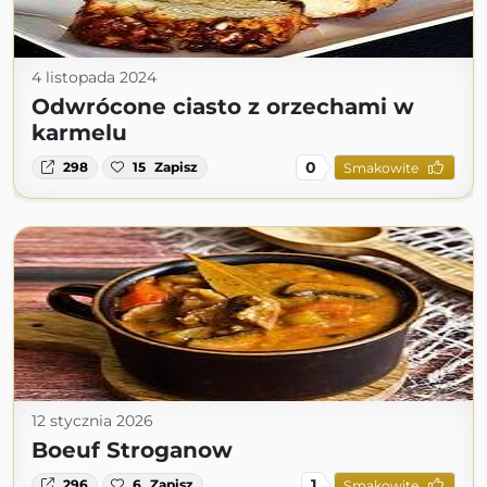
4 listopada 2024
Odwrócone ciasto z orzechami w
karmelu
0
298
15
Zapisz
Smakowite
12 stycznia 2026
Boeuf Stroganow
1
296
6
Zapisz
Smakowite