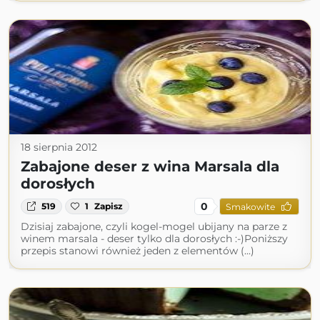
18 sierpnia 2012
Zabajone deser z wina Marsala dla
dorosłych
0
519
1
Zapisz
Smakowite
Dzisiaj zabajone, czyli kogel-mogel ubijany na parze z
winem marsala - deser tylko dla dorosłych :-)Poniższy
przepis stanowi również jeden z elementów (...)