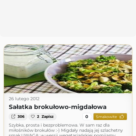
26 lutego 2012
Sałatka brokułowo-migdałowa
0
306
2
Zapisz
Smakowite
Szybka, prosta i bezproblemowa. W sam raz dla
miłośników brokułów :-) Migdały nadają jej szlachetny
smak.UWAGA: w wersji wegetariańskiej pomijamy