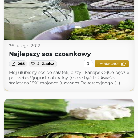
26 lutego 2012
Najlepszy sos czosnkowy
0
295
2
Zapisz
Smakowite
Mój ulubiony sos do sałatek, pizzy i kanapek :-)Co będzie
potrzebne?jogurt naturalny (może być też kwaśna
śmietana 18%)majonez (używam Dekoracyjnego (...)