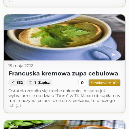
15 maja 2012
Francuska kremowa zupa cebulowa
0
332
1
Zapisz
Smakowite
Ostatnio zrobiło się trochę chłodniej. A skoro już
wybrałam się do działu "Dom" w TK Maxx i obkupiłam w
mini-naczynia ceramiczne do zapiekania, to dlaczego
ich (...)