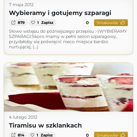
7 maja 2012
Wybieramy i gotujemy szparagi
0
879
1
Zapisz
Smakowite
Słowo wstępu do późniejszego przepisu :-)WYBIERAMY
SZPARAGI:Skoro mamy w pełni sezon szparagowy,
przydałoby się poświęcić nieco miejsca bardzo
nurtującej, (...)
4 lutego 2012
Tiramisu w szklankach
0
814
1
Zapisz
Smakowite