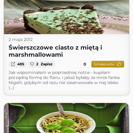
2 maja 2012
Świerszczowe ciasto z miętą i
marshmallowami
0
495
2
Zapisz
Smakowite
Jak wspominałam w poprzedniej notce - kupiłam
porządną formę do flanu. I jakaż byłaby ze mnie fanka
Nigelli, gdybym od razu nie zaserwowała w niej lekko
(...)