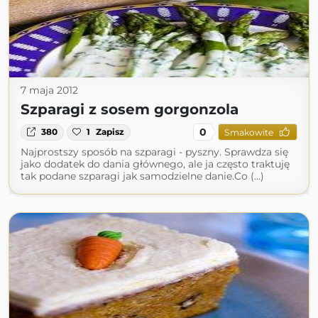
7 maja 2012
Szparagi z sosem gorgonzola
0
380
1
Zapisz
Smakowite
Najprostszy sposób na szparagi - pyszny. Sprawdza się
jako dodatek do dania głównego, ale ja często traktuję
tak podane szparagi jak samodzielne danie.Co (...)