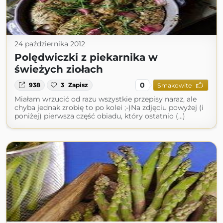
24 października 2012
Polędwiczki z piekarnika w
świeżych ziołach
0
938
3
Zapisz
Smakowite
Miałam wrzucić od razu wszystkie przepisy naraz, ale
chyba jednak zrobię to po kolei ;-)Na zdjęciu powyżej (i
poniżej) pierwsza część obiadu, który ostatnio (...)