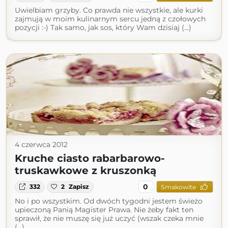
Uwielbiam grzyby. Co prawda nie wszystkie, ale kurki
zajmują w moim kulinarnym sercu jedną z czołowych
pozycji :-) Tak samo, jak sos, który Wam dzisiaj (...)
4 czerwca 2012
Kruche ciasto rabarbarowo-
truskawkowe z kruszonką
0
332
2
Zapisz
Smakowite
No i po wszystkim. Od dwóch tygodni jestem świeżo
upieczoną Panią Magister Prawa. Nie żeby fakt ten
sprawił, że nie muszę się już uczyć (wszak czeka mnie
(...)