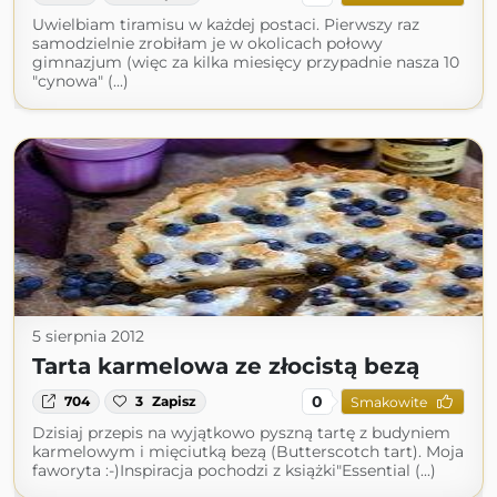
Uwielbiam tiramisu w każdej postaci. Pierwszy raz
samodzielnie zrobiłam je w okolicach połowy
gimnazjum (więc za kilka miesięcy przypadnie nasza 10
"cynowa" (...)
5 sierpnia 2012
Tarta karmelowa ze złocistą bezą
0
704
3
Zapisz
Smakowite
Dzisiaj przepis na wyjątkowo pyszną tartę z budyniem
karmelowym i mięciutką bezą (Butterscotch tart). Moja
faworyta :-)Inspiracja pochodzi z książki"Essential (...)