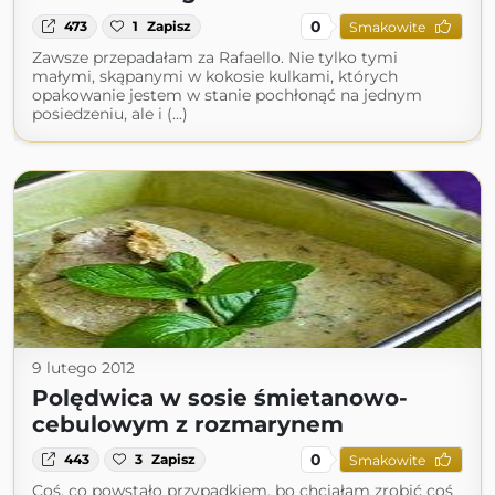
0
473
1
Zapisz
Smakowite
Zawsze przepadałam za Rafaello. Nie tylko tymi
małymi, skąpanymi w kokosie kulkami, których
opakowanie jestem w stanie pochłonąć na jednym
posiedzeniu, ale i (...)
9 lutego 2012
Polędwica w sosie śmietanowo-
cebulowym z rozmarynem
0
443
3
Zapisz
Smakowite
Coś, co powstało przypadkiem, bo chciałam zrobić coś