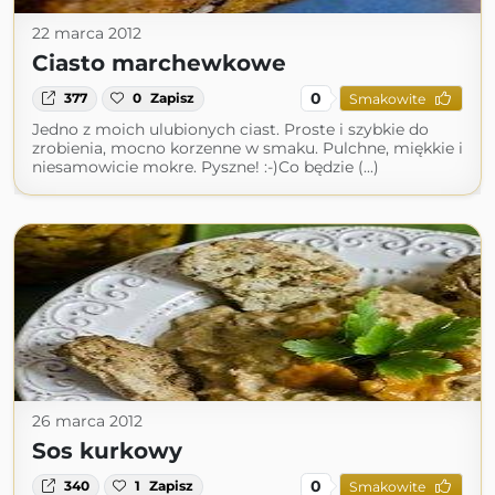
22 marca 2012
Ciasto marchewkowe
0
377
0
Zapisz
Smakowite
Jedno z moich ulubionych ciast. Proste i szybkie do
zrobienia, mocno korzenne w smaku. Pulchne, miękkie i
niesamowicie mokre. Pyszne! :-)Co będzie (...)
26 marca 2012
Sos kurkowy
0
340
1
Zapisz
Smakowite