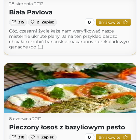
28 sierpnia 2012
Biała Pavlova
0
315
2
Zapisz
Smakowite
Cóż, czasami życie każe nam weryfikować nasze
misternie uknute plany. Ja na ten przykład bardzo
chciałam zrobić francuskie macaroons z czekoladowym
ganache (do (...)
8 czerwca 2012
Pieczony łosoś z bazyliowym pesto
0
310
1
Zapisz
Smakowite