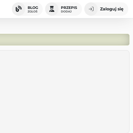
BLOG
PRZEPIS
Zaloguj się
ZGŁOŚ
DODAJ