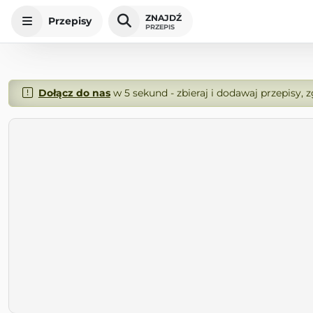
ZNAJDŹ
Przepisy
PRZEPIS
Dołącz do nas
w 5 sekund - zbieraj i dodawaj przepisy, 