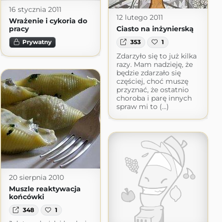
16 stycznia 2011
12 lutego 2011
Wrażenie i cykoria do
pracy
Ciasto na inżynierską
Prywatny
353
1
Zdarzyło się to już kilka
razy. Mam nadzieję, że
będzie zdarzało się
częściej, choć muszę
przyznać, że ostatnio
choroba i parę innych
spraw mi to (...)
20 sierpnia 2010
Muszle reaktywacja
końcówki
348
1