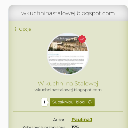
wkuchninastalowej.blogspot.com
Opcje
W kuchni na Stalowej
wkuchninastalowej.blogspot.com
1
Subskrybuj blog
PaulinaJ
Autor
175
Zebranych przepisów