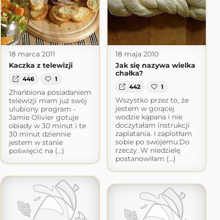
18 marca 2011
18 maja 2010
Kaczka z telewizji
Jak się nazywa wielka
chałka?
446
1
442
1
Zhańbiona posiadaniem
Wszystko przez to, że
telewizji mam już swój
jestem w gorącej
ulubiony program -
wodzie kąpana i nie
Jamie Olivier gotuje
doczytałam instrukcji
obiady w 30 minut i te
zaplatania. I zaplotłam
30 minut dziennie
sobie po swojemu.Do
jestem w stanie
rzeczy. W niedzielę
poświęcić na (...)
postanowiłam (...)