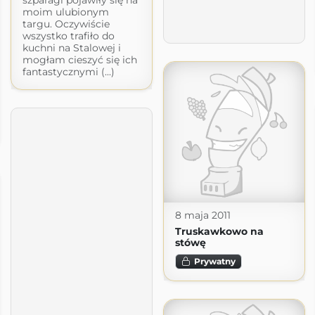
szparagi pojawiły się na
moim ulubionym
targu. Oczywiście
wszystko trafiło do
kuchni na Stalowej i
mogłam cieszyć się ich
fantastycznymi (...)
8 maja 2011
Truskawkowo na
stówę
Prywatny