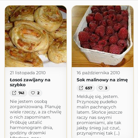
21 listopada 2010
16 października 2010
Łosoś zawijany na
Sok malinowy na zimę
szybko
657
3
741
2
Melduję się, jestem.
Nie jestem osobą
Przynoszę pudełko
zorganizowaną. Planuję
malin pachnących
wiele rzeczy, a za chwilę
latem. Słońce jeszcze
o nich zapominam.
raczy nas swymi
Próbuję ustalić
promieniami, ale tak
harmonogram dnia,
jakby śnieg już czuć,
godziny drzemki
przynajmniej tak (...)