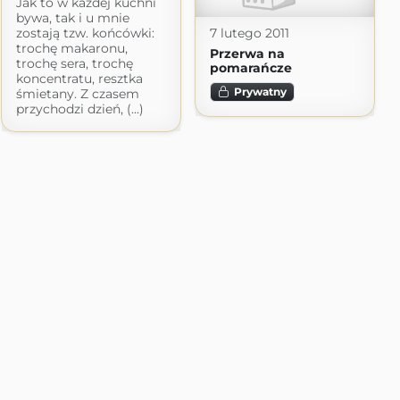
Jak to w każdej kuchni
bywa, tak i u mnie
7 lutego 2011
zostają tzw. końcówki:
trochę makaronu,
Przerwa na
trochę sera, trochę
pomarańcze
koncentratu, resztka
Prywatny
śmietany. Z czasem
przychodzi dzień, (...)