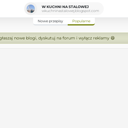
W KUCHNI NA STALOWEJ
wkuchninastalowej.blogspot.com
Nowe przepisy
Popularne
zgłaszaj nowe blogi, dyskutuj na forum i wyłącz reklamy 😄