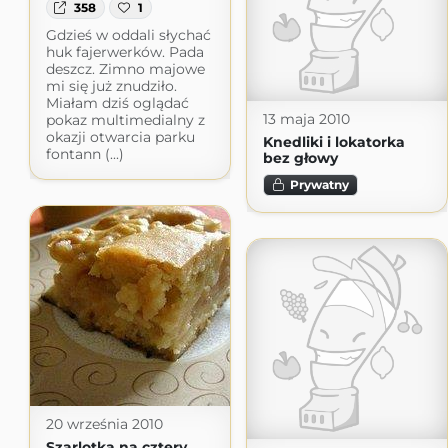
358
1
Gdzieś w oddali słychać
huk fajerwerków. Pada
deszcz. Zimno majowe
mi się już znudziło.
Miałam dziś oglądać
13 maja 2010
pokaz multimedialny z
okazji otwarcia parku
Knedliki i lokatorka
fontann (...)
bez głowy
Prywatny
20 września 2010
Szarlotka na cztery