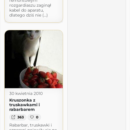
remontowym
rozgardiaszu zaginął
kabel do aparatu,
dlatego dziś nie (...)
30 kwietnia 2010
Kruszonka z
truskawkami i
rabarbarem
363
0
Rabarbar, truskawki i