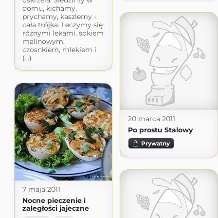
oskrzela. Siedzimy w
domu, kichamy,
prychamy, kaszlemy -
cała trójka. Leczymy się
różnymi lekami, sokiem
malinowym,
czosnkiem, mlekiem i
(...)
20 marca 2011
Po prostu Stalowy
Prywatny
7 maja 2011
Nocne pieczenie i
zaległości jajeczne