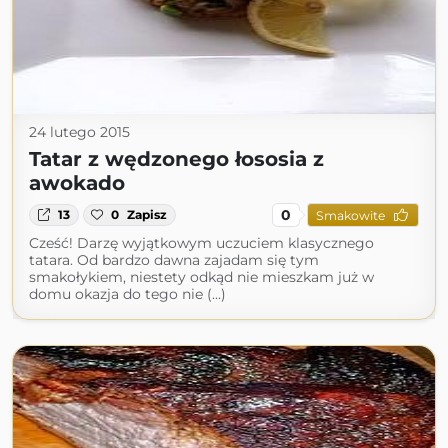
24 lutego 2015
Tatar z wędzonego łososia z
awokado
0
13
0
Zapisz
Smakowite
Cześć! Darzę wyjątkowym uczuciem klasycznego
tatara. Od bardzo dawna zajadam się tym
smakołykiem, niestety odkąd nie mieszkam już w
domu okazja do tego nie (...)