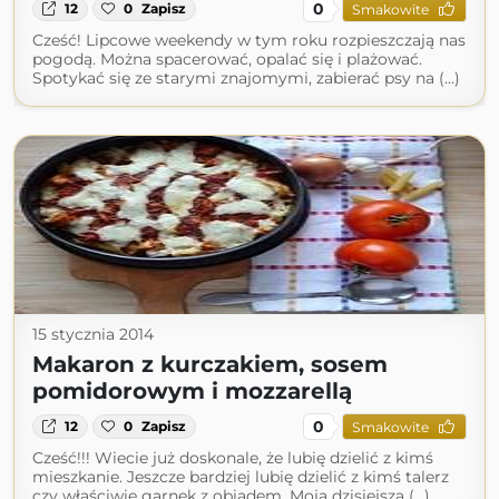
0
12
0
Zapisz
Smakowite
Cześć! Lipcowe weekendy w tym roku rozpieszczają nas
pogodą. Można spacerować, opalać się i plażować.
Spotykać się ze starymi znajomymi, zabierać psy na (...)
15 stycznia 2014
Makaron z kurczakiem, sosem
pomidorowym i mozzarellą
0
12
0
Zapisz
Smakowite
Cześć!!! Wiecie już doskonale, że lubię dzielić z kimś
mieszkanie. Jeszcze bardziej lubię dzielić z kimś talerz
czy właściwie garnek z obiadem. Moja dzisiejsza (...)