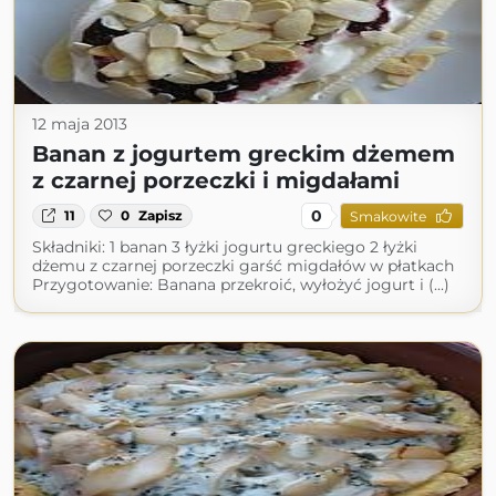
12 maja 2013
Banan z jogurtem greckim dżemem
z czarnej porzeczki i migdałami
0
11
0
Zapisz
Smakowite
Składniki: 1 banan 3 łyżki jogurtu greckiego 2 łyżki
dżemu z czarnej porzeczki garść migdałów w płatkach
Przygotowanie: Banana przekroić, wyłożyć jogurt i (...)