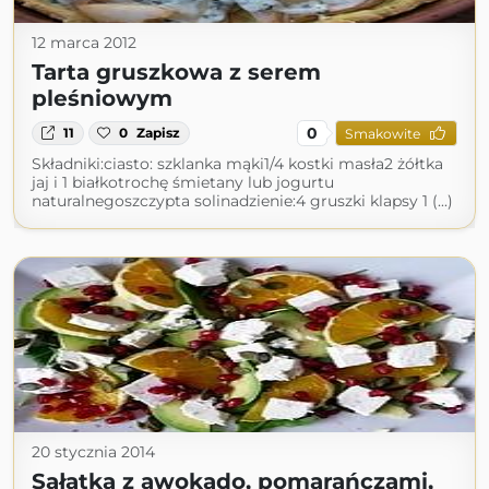
12 marca 2012
Tarta gruszkowa z serem
pleśniowym
0
11
0
Zapisz
Smakowite
Składniki:ciasto: szklanka mąki1/4 kostki masła2 żółtka
jaj i 1 białkotrochę śmietany lub jogurtu
naturalnegoszczypta solinadzienie:4 gruszki klapsy 1 (...)
20 stycznia 2014
Sałatka z awokado, pomarańczami,