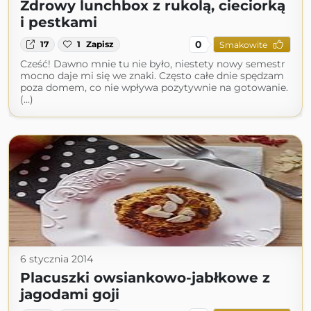
Zdrowy lunchbox z rukolą, cieciorką
i pestkami
0
17
1
Zapisz
Smakowite
Cześć! Dawno mnie tu nie było, niestety nowy semestr
mocno daje mi się we znaki. Często całe dnie spędzam
poza domem, co nie wpływa pozytywnie na gotowanie.
(...)
6 stycznia 2014
Placuszki owsiankowo-jabłkowe z
jagodami goji