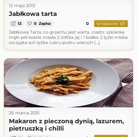
12 maja 2013
Jabłkowa tarta
0
12
0
Zapisz
Smakowite
Jabłkowa Tarta, co grzechu jest warta. ciasto: szklanka
mąki pół kostki masła 2 żółtka jaj i 1 białko 2 łyżki mleka
szczypta soli łyżka cukru pudru wierzch (...)
26 marca 2015
Makaron z pieczoną dynią, lazurem,
pietruszką i chilli