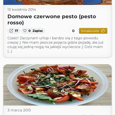
13 kwietnia 2014
Domowe czerwone pesto (pesto
rosso)
0
17
0
Zapisz
Smakowite
Cześć! Zaczynam urlop i bardzo się z tego powodu
cieszę ;) Nie mam jeszcze pojęcia gdzie pojadę, ale już
czuję się jedną nogą na jakiejś wycieczce ;) Dziś mam
(...)
3 marca 2013