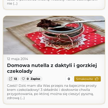
nie (...)
12 maja 2014
Domowa nutella z daktyli i gorzkiej
czekolady
0
13
0
Zapisz
Smakowite
Cześć! Dziś mam dla Was przepis na bajecznie prosty
krem czekoladowy! 3 składniki i dosłownie chwila
przygotowania, po której można się cieszyć pyszną,
zdrową (...)