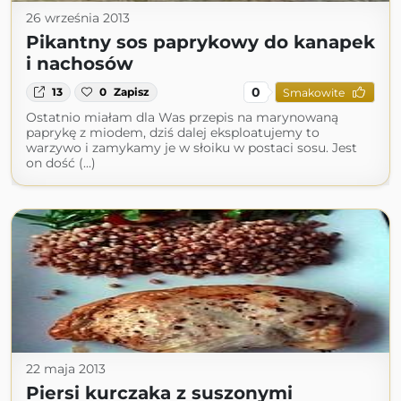
26 września 2013
Pikantny sos paprykowy do kanapek
i nachosów
0
13
0
Zapisz
Smakowite
Ostatnio miałam dla Was przepis na marynowaną
paprykę z miodem, dziś dalej eksploatujemy to
warzywo i zamykamy je w słoiku w postaci sosu. Jest
on dość (...)
22 maja 2013
Piersi kurczaka z suszonymi