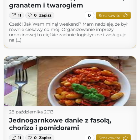
granatem i twarogiem
0
11
0
Zapisz
Smakowite
Cześć! Jak Wam minął weekend? Mam nadzieję, że był
równie ciekawy co mój. Organizowanie imprezy
urodzinowej to ciężkie zadanie logistyczne i zasługuje
na (...)
28 października 2013
Jednogarnkowe danie z fasolą,
chorizo i pomidorami
0
11
0
Zapisz
Smakowite