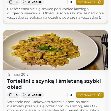
0
16
0
Zapisz
Smakowite
Cześć! Strasznie się smucę pod koniec każdego
długiego weekendu. Obiecuję sobie zawsze, że nadrobię
wszystkie zaległości na uczelni, odpiszę na wszystkie (...)
12 maja 2013
Tortellini z szynką i śmietaną szybki
obiad
0
14
0
Zapisz
Smakowite
Wreszcie nad Krakowem świeci słońce, na razie
nieśmiało przebija się przez chmury i smog, ale i tak
czuć w powietrzu wiosnę. Niestety nawał obowiązków