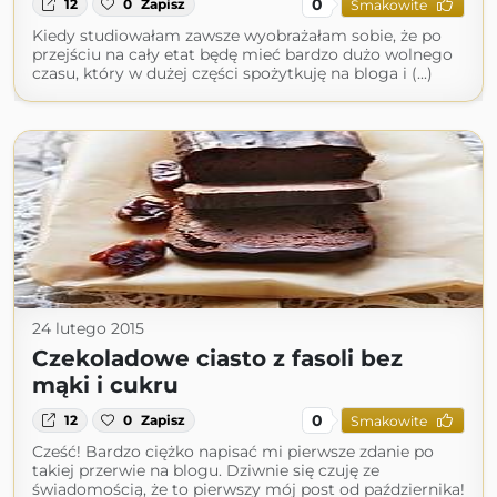
0
12
0
Zapisz
Smakowite
Kiedy studiowałam zawsze wyobrażałam sobie, że po
przejściu na cały etat będę mieć bardzo dużo wolnego
czasu, który w dużej części spożytkuję na bloga i (...)
24 lutego 2015
Czekoladowe ciasto z fasoli bez
mąki i cukru
0
12
0
Zapisz
Smakowite
Cześć! Bardzo ciężko napisać mi pierwsze zdanie po
takiej przerwie na blogu. Dziwnie się czuję ze
świadomością, że to pierwszy mój post od października!