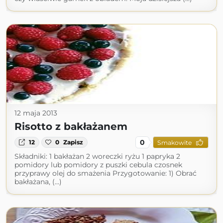
12 maja 2013
Risotto z bakłażanem
0
12
0
Zapisz
Smakowite
Składniki: 1 bakłażan 2 woreczki ryżu 1 papryka 2
pomidory lub pomidory z puszki cebula czosnek
przyprawy olej do smażenia Przygotowanie: 1) Obrać
bakłażana, (...)