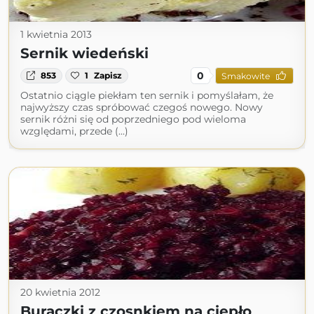
1 kwietnia 2013
Sernik wiedeński
0
853
1
Zapisz
Smakowite
Ostatnio ciągle piekłam ten sernik i pomyślałam, że
najwyższy czas spróbować czegoś nowego. Nowy
sernik różni się od poprzedniego pod wieloma
względami, przede (...)
20 kwietnia 2012
Buraczki z czosnkiem na ciepło