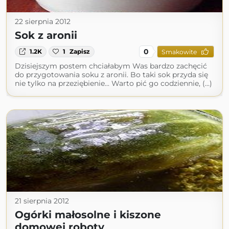
22 sierpnia 2012
Sok z aronii
0
1.2K
1
Zapisz
Smakowite
Dzisiejszym postem chciałabym Was bardzo zachęcić
do przygotowania soku z aronii. Bo taki sok przyda się
nie tylko na przeziębienie... Warto pić go codziennie, (...)
21 sierpnia 2012
Ogórki małosolne i kiszone
domowej roboty