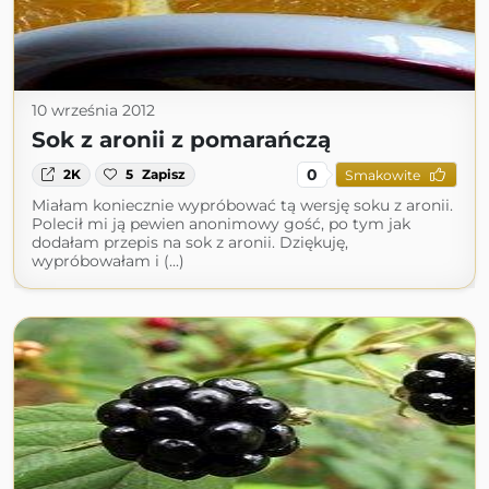
10 września 2012
Sok z aronii z pomarańczą
0
2K
5
Zapisz
Smakowite
Miałam koniecznie wypróbować tą wersję soku z aronii.
Polecił mi ją pewien anonimowy gość, po tym jak
dodałam przepis na sok z aronii. Dziękuję,
wypróbowałam i (...)