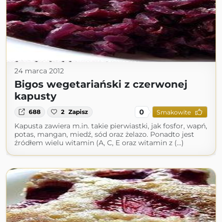
24 marca 2012
Bigos wegetariański z czerwonej
kapusty
0
688
2
Zapisz
Smakowite
Kapusta zawiera m.in. takie pierwiastki, jak fosfor, wapń,
potas, mangan, miedź, sód oraz żelazo. Ponadto jest
źródłem wielu witamin (A, C, E oraz witamin z (...)