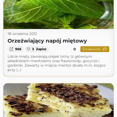
18 września 2012
Orzeźwiający napój miętowy
0
966
3
Zapisz
Smakowite
Liście mięty zawierają olejek lotny (z głównym
składnikiem mentolem) oraz flawonoidy, gorycze i
garbniki. Zawarty w mięcie mentol działa m.in. kojąco
przy (...)