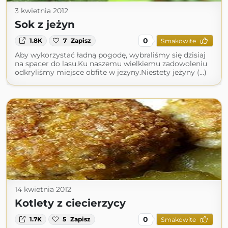
3 kwietnia 2012
Sok z jeżyn
0
1.8K
7
Zapisz
Smakowite
Aby wykorzystać ładną pogodę, wybraliśmy się dzisiaj
na spacer do lasu.Ku naszemu wielkiemu zadowoleniu
odkryliśmy miejsce obfite w jeżyny.Niestety jeżyny (...)
14 kwietnia 2012
Kotlety z ciecierzycy
0
1.7K
5
Zapisz
Smakowite