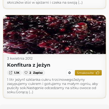
słoiczków stoi w spiżarni i czeka na swoją (...)
3 kwietnia 2012
Konfitura z jeżyn
0
1.1K
2
Zapisz
Smakowite
1 litr jeżyn1 szklanka cukru trzcinowegoJeżyny
zasypujemy cukrem i gotujemy na małym ogniu, aby
puściły sok.Następnie odcedzamy na sitku owoce od
soku.Gorącą (...)