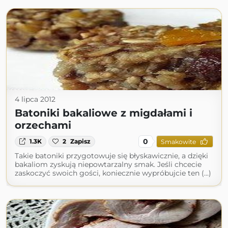
4 lipca 2012
Batoniki bakaliowe z migdałami i
orzechami
0
1.3K
2
Zapisz
Smakowite
Takie batoniki przygotowuje się błyskawicznie, a dzięki
bakaliom zyskują niepowtarzalny smak. Jeśli chcecie
zaskoczyć swoich gości, koniecznie wypróbujcie ten (...)