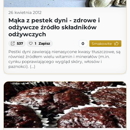
26 kwietnia 2012
Mąka z pestek dyni - zdrowe i
odżywcze źródło składników
odżywczych
0
537
1
Zapisz
Smakowite
Pestki dyni zawierają nienasycone kwasy tłuszczowe, są
również źródłem wielu witamin i minerałów (m.in.
cynku poprawiającego wygląd skóry, włosów i
paznokci). (...)