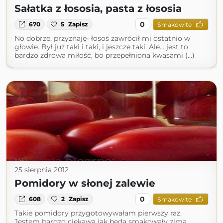
Sałatka z łososia, pasta z łososia
0
670
5
Zapisz
Smakowite
No dobrze, przyznaję- łosoś zawrócił mi ostatnio w
głowie. Był już taki i taki, i jeszcze taki. Ale... jest to
bardzo zdrowa miłość, bo przepełniona kwasami (...)
25 sierpnia 2012
Pomidory w słonej zalewie
0
608
2
Zapisz
Smakowite
Takie pomidory przygotowywałam pierwszy raz.
Jestem bardzo ciekawa jak będą smakowały zimą.