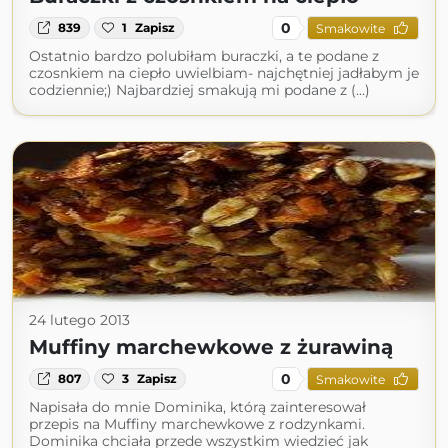
0
839
1
Zapisz
Smakowite
Ostatnio bardzo polubiłam buraczki, a te podane z
czosnkiem na ciepło uwielbiam- najchętniej jadłabym je
codziennie;) Najbardziej smakują mi podane z (...)
24 lutego 2013
Muffiny marchewkowe z żurawiną
0
807
3
Zapisz
Smakowite
Napisała do mnie Dominika, którą zainteresował
przepis na Muffiny marchewkowe z rodzynkami.
Dominika chciała przede wszystkim wiedzieć jak