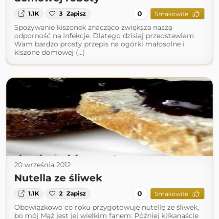
0
1.1K
3
Zapisz
Smakowite
Spożywanie kiszonek znacząco zwiększa naszą
odporność na infekcje. Dlatego dzisiaj przedstawiam
Wam bardzo prosty przepis na ogórki małosolne i
kiszone domowej (...)
20 września 2012
Nutella ze śliwek
0
1.1K
2
Zapisz
Smakowite
Obowiązkowo co roku przygotowuję nutellę ze śliwek,
bo mój Mąż jest jej wielkim fanem. Później kilkanaście