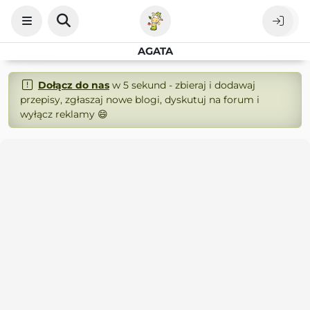
AGATA
Dołącz do nas
w 5 sekund - zbieraj i dodawaj
przepisy, zgłaszaj nowe blogi, dyskutuj na forum i
wyłącz reklamy 😄