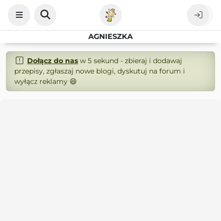
AGNIESZKA
Dołącz do nas
w 5 sekund - zbieraj i dodawaj
przepisy, zgłaszaj nowe blogi, dyskutuj na forum i
wyłącz reklamy 😄