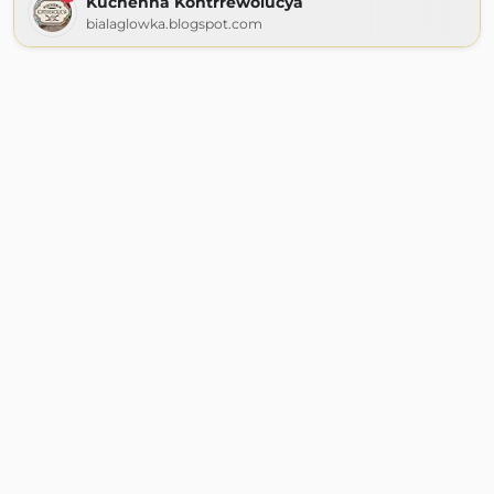
Kuchenna Kontrrewolucya
bialaglowka.blogspot.com