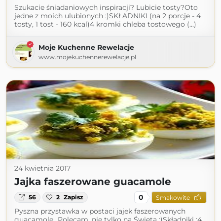
Szukacie śniadaniowych inspiracji? Lubicie tosty?Oto
jedne z moich ulubionych :)SKŁADNIKI (na 2 porcje - 4
tosty, 1 tost - 160 kcal)4 kromki chleba tostowego (...)
Moje Kuchenne Rewelacje
www.mojekuchennerewelacje.pl
24 kwietnia 2017
Jajka faszerowane guacamole
0
56
2
Zapisz
Smakowite
Pyszna przystawka w postaci jajek faszerowanych
guacamole...Polecam, nie tylko na Święta :)Składniki :4