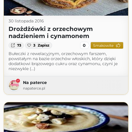
30 listopada 2016
Drożdżówki z orzechowym
nadzieniem i cynamonem
0
73
3
Zapisz
Smakowite
Bułeczki z rewelacyjnym, orzechowym farszem,
powstałym na bazie orzechów włoskich, który dzięki
dodatkowi brązowego cukru oraz cynamonu, czyni je
niezwykle (...)
Na paterce
napaterce.pl