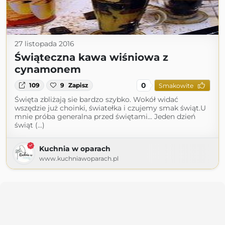
27 listopada 2016
Świąteczna kawa wiśniowa z
cynamonem
0
109
9
Zapisz
Smakowite
Święta zbliżają sie bardzo szybko. Wokół widać
wszędzie już choinki, światełka i czujemy smak świąt.U
mnie próba generalna przed świętami... Jeden dzień
świąt (...)
Kuchnia w oparach
www.kuchniawoparach.pl