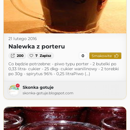
21 lutego 2016
Nalewka z porteru
0
200
7
Zapisz
Smakowite
Co będzie potrzebne: - piwo typu porter - 2 butelki po
0,33 litra- cukier - 25 dkg- cukier wanilinowy - 2 torebki
po 30g - spirytus 96% - 0,25 litraPiwo (...)
Skonka gotuje
skonka-gotuje.blogspot.com