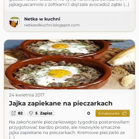
jajkaguacamole z żółtkami:1 dojrzale avocado2 ząbki (...)
Netka w kuchni
netkaodkuchni.blogspot.com
24 kwietnia 2017
Jajka zapiekane na pieczarkach
0
82
5
Zapisz
Smakowite
Na zakończenie pieczarkowego tygodnia postanowiłam
przygotować bardzo proste, ale niezwykle smaczne
jajka zapiekane na pieczarkach. Kremowe pieczarki ze
(...)