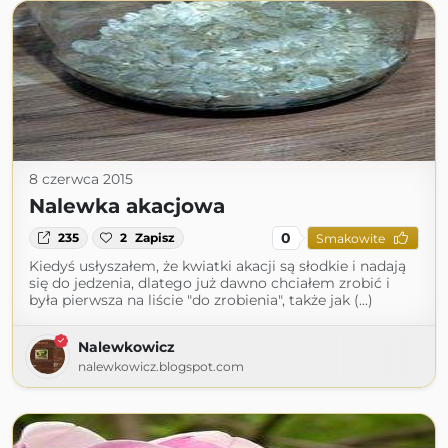
8 czerwca 2015
Nalewka akacjowa
0
235
2
Zapisz
Smakowite
Kiedyś usłyszałem, że kwiatki akacji są słodkie i nadają
się do jedzenia, dlatego już dawno chciałem zrobić i
była pierwsza na liście "do zrobienia", także jak (...)
Nalewkowicz
nalewkowicz.blogspot.com