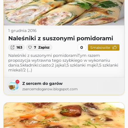
1 grudnia 2016
Naleśniki z suszonymi pomidorami
0
163
7
Zapisz
Smakowite
Naleśniki z suszonymi pomidoramiTym razem
propozycja wytrawna tego szybkiego w wykonaniu
dania.Składniki:ciasto:2 jajka1,5 szklanki mąki1,5 szklanki
mleka1/2 (...)
Z sercem do garów
zsercemdogarow.blogspot.com