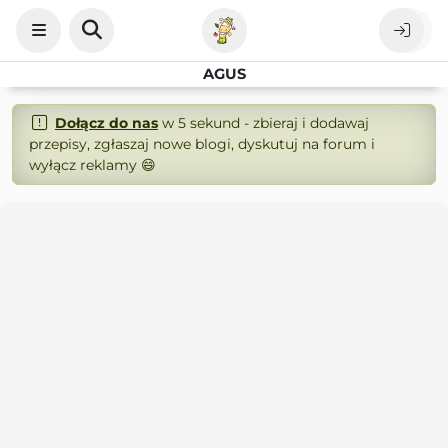
AGUS
Dołącz do nas
w 5 sekund - zbieraj i dodawaj
przepisy, zgłaszaj nowe blogi, dyskutuj na forum i
wyłącz reklamy 😄