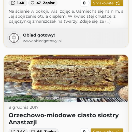
0
1.4K
47
Zapisz
Smakowite
Na ścianie w pokoju wisi zdjęcie. Uśmiecha się na nim, a
Jej spojrzenie otula ciepłem. W kwiecistej chustce, z
pajęczynką zmarszczek na twarzy. Zdaje się, że (...)
Obiad gotowy!
www.obiadgotowy.pl
8 grudnia 2017
Orzechowo-miodowe ciasto siostry
Anastazji
0
2.4K
66
Zapisz
Smakowite