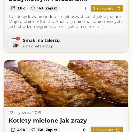
1
3.8K
143
Zapisz
Smakowite
To zdecydowanie jedno z najlepszych ciast jakie jadłam.
Moje ulubione! Siostra Anastazja nie ma sobie równych
jeśli chodzi o wypieki, a ten – jak dla mnie – (...)
Smaki na talerzu
smakinatalerzu.pl
22 stycznia 2019
Kotlety mielone jak zrazy
0
4.9K
138
Zapisz
Smakowite