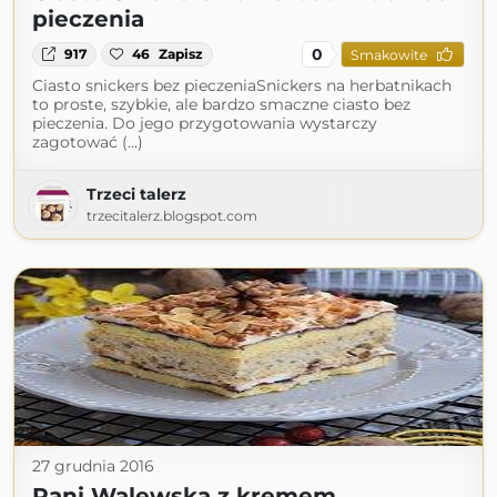
pieczenia
0
917
46
Zapisz
Smakowite
Ciasto snickers bez pieczeniaSnickers na herbatnikach
to proste, szybkie, ale bardzo smaczne ciasto bez
pieczenia. Do jego przygotowania wystarczy
zagotować (...)
Trzeci talerz
trzecitalerz.blogspot.com
27 grudnia 2016
Pani Walewska z kremem