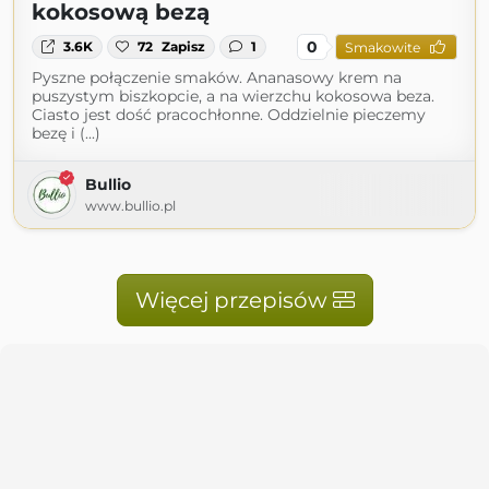
kokosową bezą
0
3.6K
72
Zapisz
1
Smakowite
Pyszne połączenie smaków. Ananasowy krem na
puszystym biszkopcie, a na wierzchu kokosowa beza.
Ciasto jest dość pracochłonne. Oddzielnie pieczemy
bezę i (...)
Bullio
www.bullio.pl
Więcej przepisów