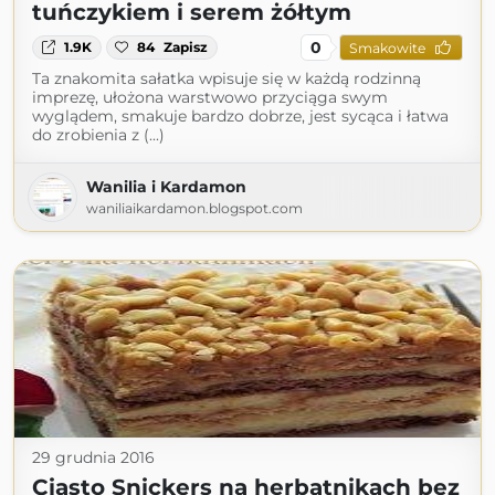
tuńczykiem i serem żółtym
0
1.9K
84
Zapisz
Smakowite
Ta znakomita sałatka wpisuje się w każdą rodzinną
imprezę, ułożona warstwowo przyciąga swym
wyglądem, smakuje bardzo dobrze, jest sycąca i łatwa
do zrobienia z (...)
Wanilia i Kardamon
waniliaikardamon.blogspot.com
29 grudnia 2016
Ciasto Snickers na herbatnikach bez