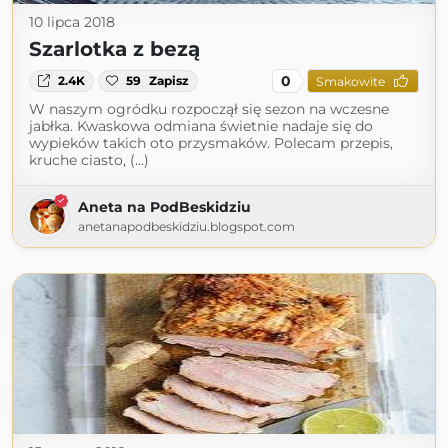
10 lipca 2018
Szarlotka z bezą
0
2.4K
59
Zapisz
Smakowite
W naszym ogródku rozpoczął się sezon na wczesne
jabłka. Kwaskowa odmiana świetnie nadaje się do
wypieków takich oto przysmaków. Polecam przepis,
kruche ciasto, (...)
Aneta na PodBeskidziu
anetanapodbeskidziu.blogspot.com