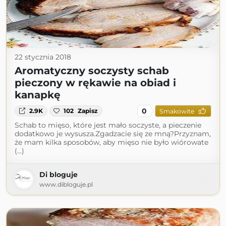
22 stycznia 2018
Aromatyczny soczysty schab
pieczony w rękawie na obiad i
kanapkę
0
2.9K
102
Zapisz
Smakowite
Schab to mięso, które jest mało soczyste, a pieczenie
dodatkowo je wysusza.Zgadzacie się ze mną?Przyznam,
że mam kilka sposobów, aby mięso nie było wiórowate
(...)
Di bloguje
www.dibloguje.pl