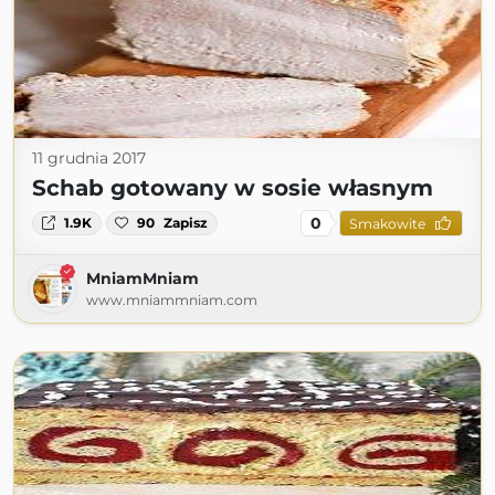
11 grudnia 2017
Schab gotowany w sosie własnym
0
1.9K
90
Zapisz
Smakowite
MniamMniam
www.mniammniam.com