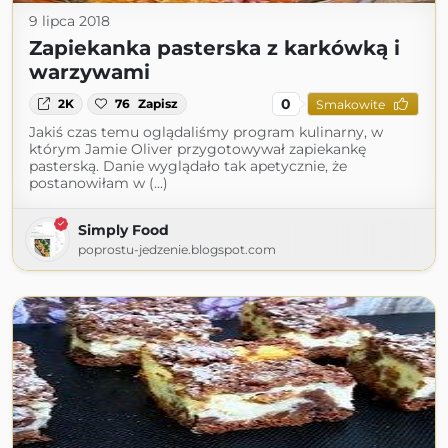
9 lipca 2018
Zapiekanka pasterska z karkówką i
warzywami
0
2K
76
Zapisz
Smakowite
Jakiś czas temu oglądaliśmy program kulinarny, w
którym Jamie Oliver przygotowywał zapiekankę
pasterską. Danie wyglądało tak apetycznie, że
postanowiłam w (...)
Simply Food
poprostu-jedzenie.blogspot.com