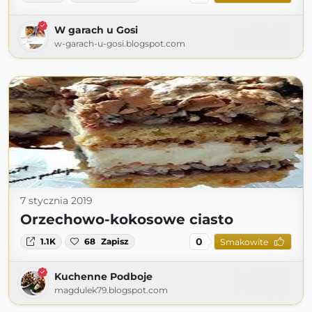
W garach u Gosi
w-garach-u-gosi.blogspot.com
7 stycznia 2019
Orzechowo-kokosowe ciasto
0
1.1K
68
Zapisz
Smakowite
Kuchenne Podboje
magdulek79.blogspot.com