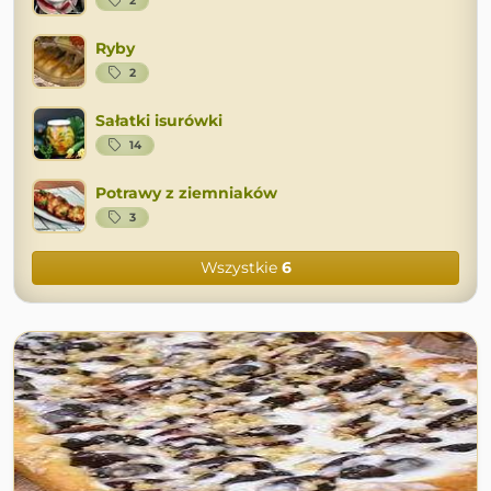
2
Ryby
2
Sałatki isurówki
14
Potrawy z ziemniaków
3
Wszystkie
6