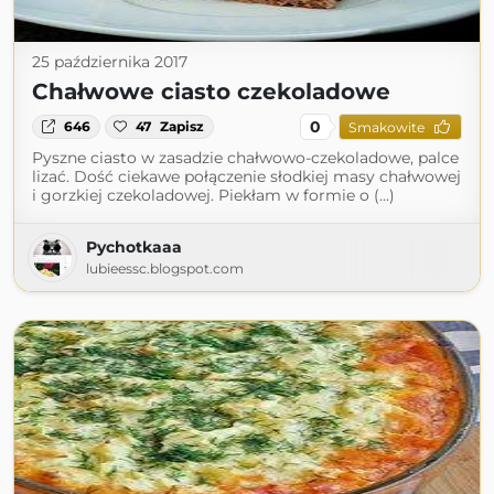
25 października 2017
Chałwowe ciasto czekoladowe
0
646
47
Zapisz
Smakowite
Pyszne ciasto w zasadzie chałwowo-czekoladowe, palce
lizać. Dość ciekawe połączenie słodkiej masy chałwowej
i gorzkiej czekoladowej. Piekłam w formie o (...)
Pychotkaaa
lubieessc.blogspot.com