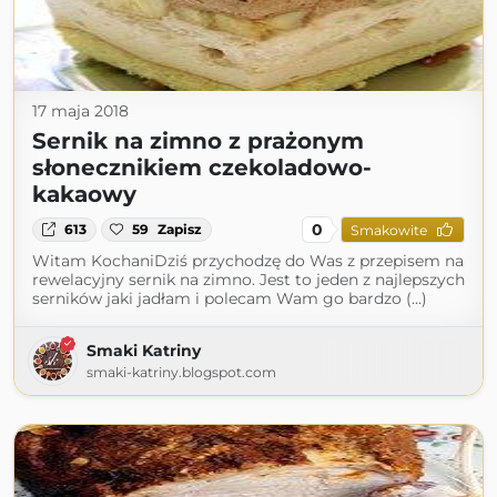
17 maja 2018
Sernik na zimno z prażonym
słonecznikiem czekoladowo-
kakaowy
0
613
59
Zapisz
Smakowite
Witam KochaniDziś przychodzę do Was z przepisem na
rewelacyjny sernik na zimno. Jest to jeden z najlepszych
serników jaki jadłam i polecam Wam go bardzo (...)
Smaki Katriny
smaki-katriny.blogspot.com