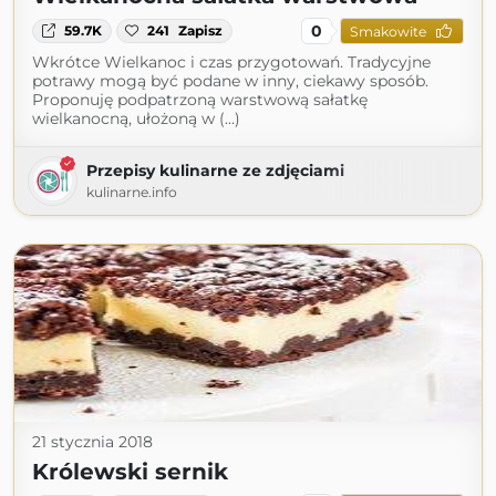
0
59.7K
241
Zapisz
Smakowite
Wkrótce Wielkanoc i czas przygotowań. Tradycyjne
potrawy mogą być podane w inny, ciekawy sposób.
Proponuję podpatrzoną warstwową sałatkę
wielkanocną, ułożoną w (...)
Przepisy kulinarne ze zdjęciami
kulinarne.info
21 stycznia 2018
Królewski sernik