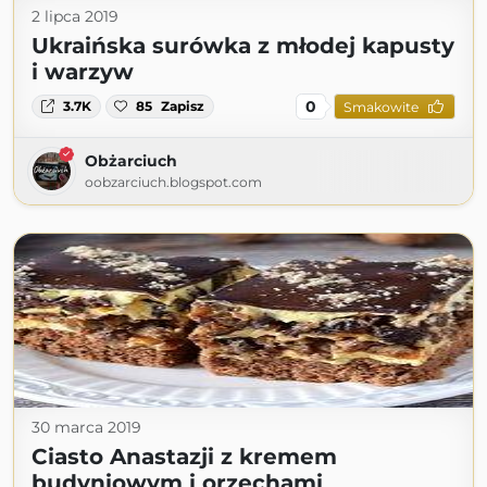
2 lipca 2019
Ukraińska surówka z młodej kapusty
i warzyw
0
3.7K
85
Zapisz
Smakowite
Obżarciuch
oobzarciuch.blogspot.com
30 marca 2019
Ciasto Anastazji z kremem
budyniowym i orzechami