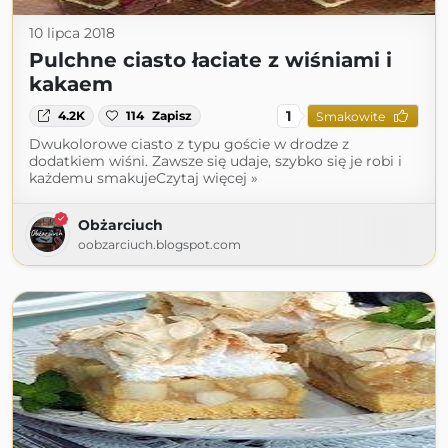
10 lipca 2018
Pulchne ciasto łaciate z wiśniami i
kakaem
1
4.2K
114
Zapisz
Smakowite
Dwukolorowe ciasto z typu goście w drodze z
dodatkiem wiśni. Zawsze się udaje, szybko się je robi i
każdemu smakujeCzytaj więcej »
Obżarciuch
oobzarciuch.blogspot.com