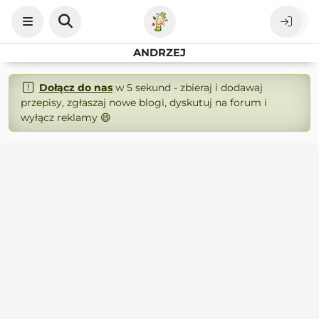
ANDRZEJ
Dołącz do nas
w 5 sekund - zbieraj i dodawaj
przepisy, zgłaszaj nowe blogi, dyskutuj na forum i
wyłącz reklamy 😄