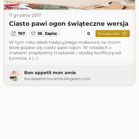
11 grudnia 2017
Ciasto pawi ogon świąteczne wersja
0
767
36
Zapisz
Smakowite
W tym roku obok tradycyjnego makowca na moim
stole pojawi się ciasto pawi ogon. W roladach z
makiem znajdziemy truskawki i słodką konfiturę od
Łowicza, a (...)
Bon appetit mon amie
bonappetitmonamie.blogspot.com