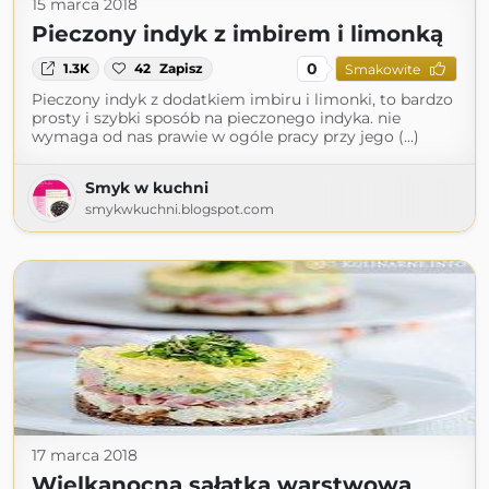
15 marca 2018
Pieczony indyk z imbirem i limonką
0
1.3K
42
Zapisz
Smakowite
Pieczony indyk z dodatkiem imbiru i limonki, to bardzo
prosty i szybki sposób na pieczonego indyka. nie
wymaga od nas prawie w ogóle pracy przy jego (...)
Smyk w kuchni
smykwkuchni.blogspot.com
17 marca 2018
Wielkanocna sałatka warstwowa