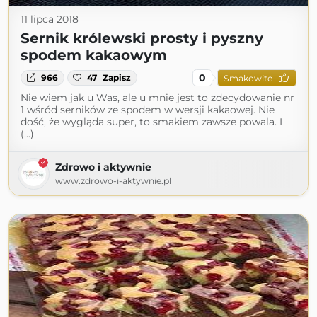
11 lipca 2018
Sernik królewski prosty i pyszny
spodem kakaowym
0
966
47
Zapisz
Smakowite
Nie wiem jak u Was, ale u mnie jest to zdecydowanie nr
1 wśród serników ze spodem w wersji kakaowej. Nie
dość, że wygląda super, to smakiem zawsze powala. I
(...)
Zdrowo i aktywnie
www.zdrowo-i-aktywnie.pl