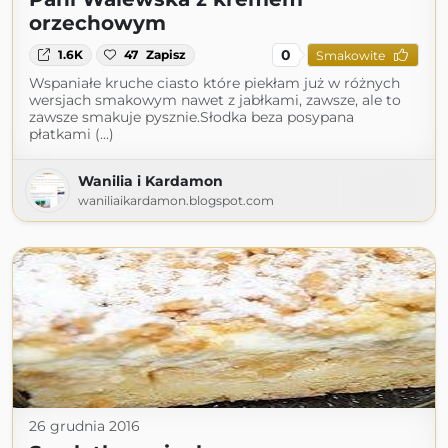
orzechowym
0
1.6K
47
Zapisz
Smakowite
Wspaniałe kruche ciasto które piekłam już w różnych
wersjach smakowym nawet z jabłkami, zawsze, ale to
zawsze smakuje pysznie.Słodka beza posypana
płatkami (...)
Wanilia i Kardamon
waniliaikardamon.blogspot.com
26 grudnia 2016