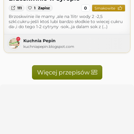
0
111
1
Zapisz
Smakowite
Brzoskwinie ile mamy ,ale na 1litr wody 2 -2,5
szkl.cukru-jeśli ktoś lubi bardzo słodkie to wiecej cukru
da-,i do tego 1-2 cytryny -sok...ja dalam sok z (...)
Kuchnia Pepin
kuchniapepin.blogspot.com
Więcej przepisów