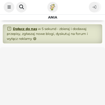
ANIA
Dołącz do nas
w 5 sekund - zbieraj i dodawaj
przepisy, zgłaszaj nowe blogi, dyskutuj na forum i
wyłącz reklamy 😄