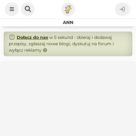
ANN
Dołącz do nas
w 5 sekund - zbieraj i dodawaj
przepisy, zgłaszaj nowe blogi, dyskutuj na forum i
wyłącz reklamy 😄