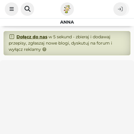
ANNA
Dołącz do nas
w 5 sekund - zbieraj i dodawaj
przepisy, zgłaszaj nowe blogi, dyskutuj na forum i
wyłącz reklamy 😄