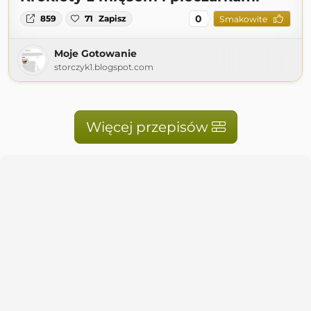
0
859
71
Zapisz
Smakowite
Moje Gotowanie
storczyk1.blogspot.com
Więcej przepisów