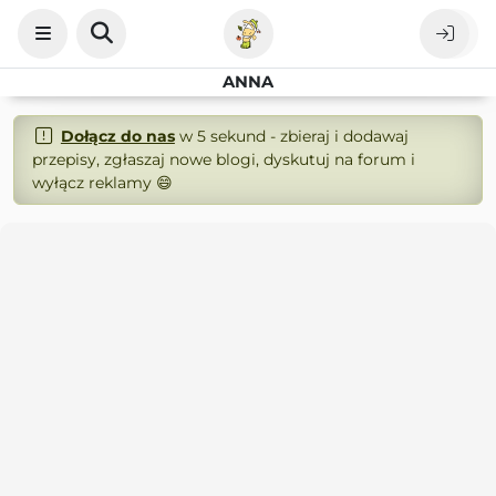
ANNA
Dołącz do nas
w 5 sekund - zbieraj i dodawaj
przepisy, zgłaszaj nowe blogi, dyskutuj na forum i
wyłącz reklamy 😄