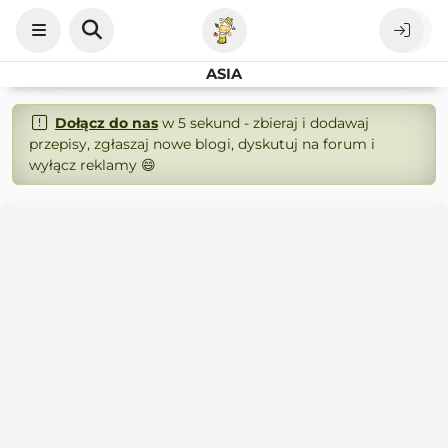
ASIA
Dołącz do nas
w 5 sekund - zbieraj i dodawaj
przepisy, zgłaszaj nowe blogi, dyskutuj na forum i
wyłącz reklamy 😄