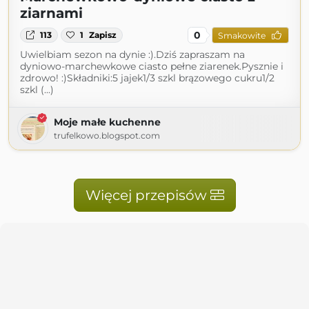
ziarnami
0
113
1
Zapisz
Smakowite
Uwielbiam sezon na dynie :).Dziś zapraszam na
dyniowo-marchewkowe ciasto pełne ziarenek.Pysznie i
zdrowo! :)Składniki:5 jajek1/3 szkl brązowego cukru1/2
szkl (...)
Moje małe kuchenne
trufelkowo.blogspot.com
Więcej przepisów