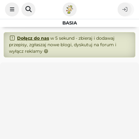
BASIA
Dołącz do nas
w 5 sekund - zbieraj i dodawaj
przepisy, zgłaszaj nowe blogi, dyskutuj na forum i
wyłącz reklamy 😄